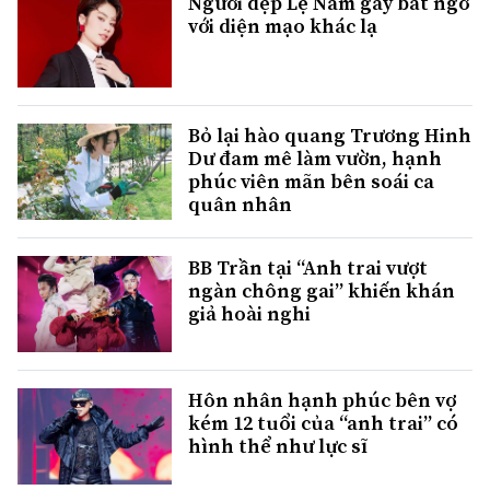
Người đẹp Lệ Nam gây bất ngờ
với diện mạo khác lạ
Bỏ lại hào quang Trương Hinh
Dư đam mê làm vườn, hạnh
phúc viên mãn bên soái ca
quân nhân
BB Trần tại “Anh trai vượt
ngàn chông gai” khiến khán
giả hoài nghi
Hôn nhân hạnh phúc bên vợ
kém 12 tuổi của “anh trai” có
hình thể như lực sĩ