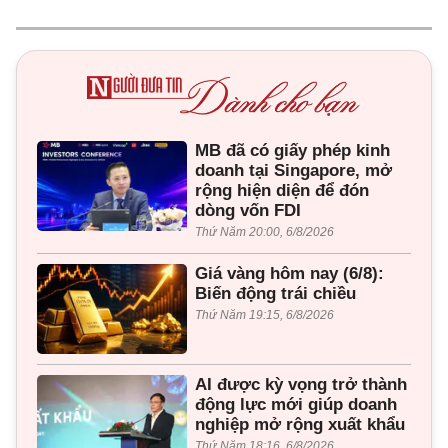
MB đã có giấy phép kinh
doanh tại Singapore, mở
rộng hiện diện để đón
dòng vốn FDI
Thứ Năm 20:00, 6/8/2026
Giá vàng hôm nay (6/8):
Biến động trái chiều
Thứ Năm 19:15, 6/8/2026
AI được kỳ vọng trở thành
động lực mới giúp doanh
nghiệp mở rộng xuất khẩu
Thứ Năm 18:16, 6/8/2026