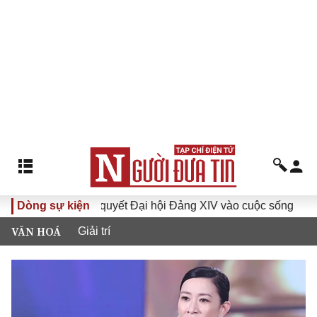
a Nghị quyết Đại hội Đảng XIV vào cuộc sống
Dòng sự kiện
Hướng tới Đ
VĂN HOÁ
Giải trí