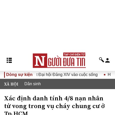
ưa Nghị quyết Đại hội Đảng XIV vào cuộc sống
Dòng sự kiện
Hướng tới 
XÃ HỘI
Dân sinh
Xác định danh tính 4/8 nạn nhân
tử vong trong vụ cháy chung cư ở
Tp.HCM