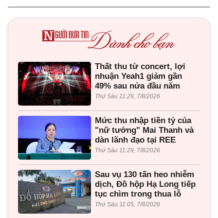
Thất thu từ concert, lợi
nhuận Yeah1 giảm gần
49% sau nửa đầu năm
Thứ Sáu 11:29, 7/8/2026
Mức thu nhập tiền tỷ của
"nữ tướng" Mai Thanh và
dàn lãnh đạo tại REE
Thứ Sáu 11:29, 7/8/2026
Sau vụ 130 tấn heo nhiễm
dịch, Đồ hộp Hạ Long tiếp
tục chìm trong thua lỗ
Thứ Sáu 11:05, 7/8/2026