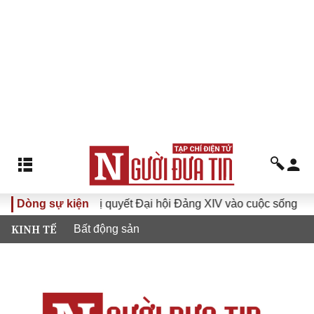
Dòng sự kiện
Đưa Nghị quyết Đại hội Đảng XIV vào cuộc sống
Hướ
KINH TẾ
Bất động sản