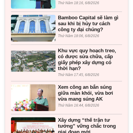
Thứ Năm 18:16, 6/8/2026
Bamboo Capital sẽ làm gì
sau khi bị hủy tư cách
công ty đại chúng?
Thứ Năm 18:06, 6/8/2026
Khu vực quy hoạch treo,
có được sửa chữa, cấp
giấy phép xây dựng có
thời hạn?
Thứ Năm 17:45, 6/8/2026
Xem công an bắn súng
giữa màn khói, vừa bơi
vừa mang súng AK
Thứ Năm 16:44, 6/8/2026
Xây dựng “thế trận tư
tưởng” vững chắc trong
giai đoạn mới