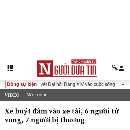
Đưa Nghị quyết Đại hội Đảng XIV vào cuộc sống
Dòng sự kiện
Hướng t
VIDEO
Mới- nóng
Xe buýt đâm vào xe tải, 6 người tử
vong, 7 người bị thương