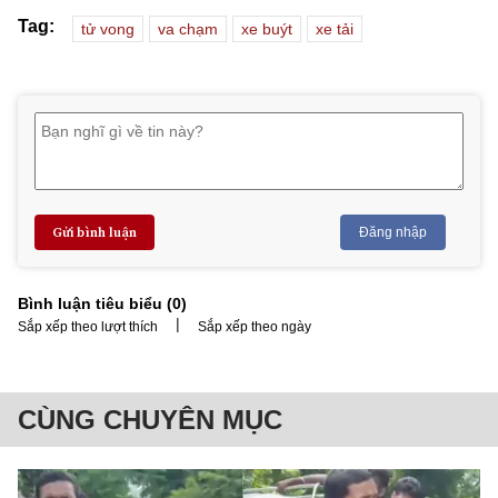
Tag:
tử vong
va chạm
xe buýt
xe tải
Gửi bình luận
Đăng nhập
Bình luận tiêu biểu (
0
)
|
Sắp xếp theo lượt thích
Sắp xếp theo ngày
CÙNG CHUYÊN MỤC