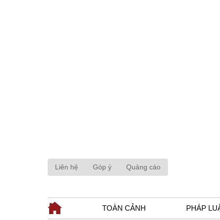
Liên hệ
Góp ý
Quảng cáo
TOÀN CẢNH
PHÁP LU