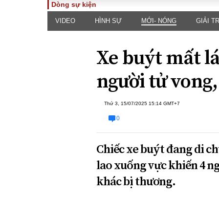
Dòng sự kiện
VIDEO
HÌNH SỰ
MỚI- NÓNG
GIẢI TR
TOÀN CẢNH
PHÁP 
Tiêu điểm
Dòng ch
Xe buýt mất lá
luật
Chính sách
Góc nhìn 
Sự kiện
người tử vong,
Hồ sơ đi
Đối thoại
Tiếng nó
Thế giới
Thứ 3, 15/07/2025 15:14 GMT+7
An ninh 
0
Chiếc xe buýt đang di ch
lao xuống vực khiến 4 ng
khác bị thương.
ĐA CHIỀU
INFOC
Quan điểm