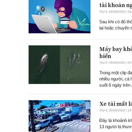
tài khoản n
Thứ 5, 06/08/2026 | 04
Sau khi có đủ th
lại hoặc chuyển
Máy bay khô
biển
Thứ 5, 06/08/2026 | 03
Trong một clip đ
nhiều người, cá
suốt 6 ngày trê
Xe tải mất 
Thứ 4, 05/08/2026 | 14
Đây là khoảnh kh
13 người bị thươ