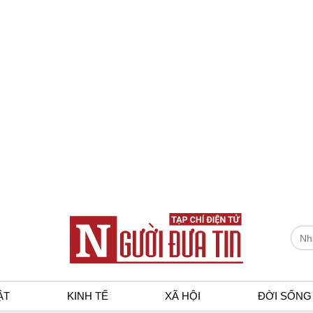
ẬT
KINH TẾ
XÃ HỘI
ĐỜI SỐNG