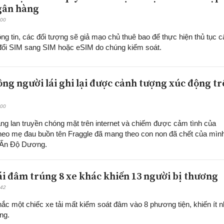
gân hàng
:00
ông tin, các đối tượng sẽ giả mạo chủ thuê bao để thực hiện thủ tục c
 đổi SIM sang SIM hoặc eSIM do chúng kiểm soát.
ng người lái ghi lại được cảnh tượng xúc động t
:00
ang lan truyền chóng mặt trên internet và chiếm được cảm tình của
 heo mẹ đau buồn tên Fraggle đã mang theo con non đã chết của mìn
n Ấn Độ Dương.
lái đâm trúng 8 xe khác khiến 13 người bị thương
:42
ắc một chiếc xe tải mất kiểm soát đâm vào 8 phương tiện, khiến ít n
ng.