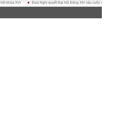
a XVI
Đưa Nghị quyết Đại hội Đảng XIV vào cuộc sống
Hướng tới Đại 
ĐỜI SỐNG
Gia đình
Sức khỏe
Cần biết
g
Cộng đồng mạng
 – Đô thị