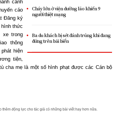
hành cảnh
Cháy lớn ở viện dưỡng lão khiến 9
khuyến cáo
người thiệt mạng
ật Đăng ký
 hình thức
 xe trong
Ba du khách bị sét đánh trúng khi đang
đứng trên bãi biển
iao thông
 phát hiện
ương tiện,
 tù cha mẹ là một số hình phạt được các Cán bộ
 thêm động lực cho tác giả có những bài viết hay hơn nữa.