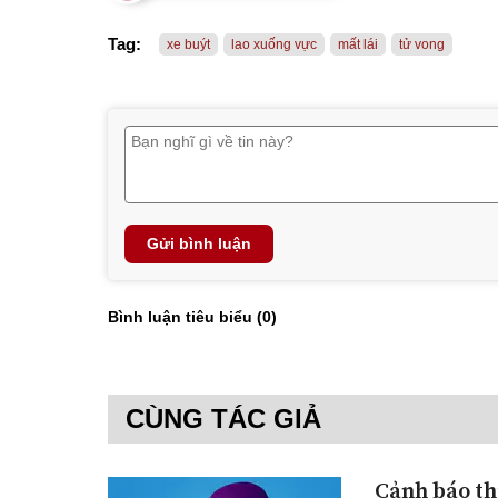
Tag:
xe buýt
lao xuống vực
mất lái
tử vong
Gửi bình luận
Bình luận tiêu biểu (
0
)
CÙNG TÁC GIẢ
Cảnh báo th