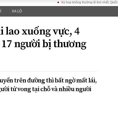
Kỳ họp không thường lệ thứ nhất, Quốc hội khó
Í
XA LỘ
LUẬT
KINH TẾ
XÃ HỘI
ảy pháp
Bất động sản
Dân sinh
i lao xuống vực, 4
Tài chính - Ngân
Giáo dục
luật gia
hàng
Văn hoá
 17 người bị thương
ều tra
Kinh tế vĩ mô
Môi trườn
i công dân
Hồ sơ doanh
Giao thông
nghiệp
- Hình sự
Xu hướng thị
trường
Tiêu dùng và dư
uyển trên đường thì bất ngờ mất lái,
luận
ười tử vong tại chỗ và nhiều người
Công nghệ
US