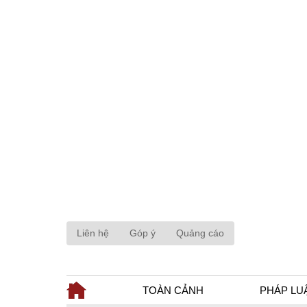
Liên hệ
Góp ý
Quảng cáo
TOÀN CẢNH
PHÁP LU