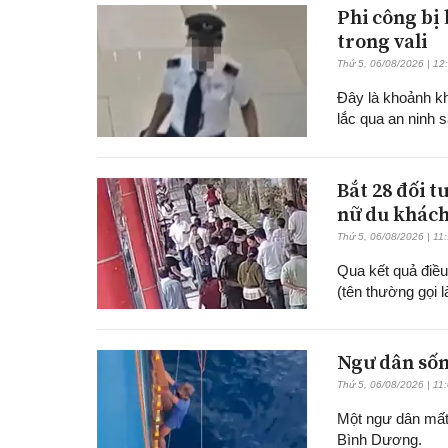
Phi công bị 
trong vali
Thứ 5, 06/08/2026 | 12
Đây là khoảnh kh
lắc qua an ninh 
Bắt 28 đối 
nữ du khác
Thứ 5, 06/08/2026 | 11
Qua kết quả điều
(tên thường gọi 
Ngư dân sốn
Thứ 5, 06/08/2026 | 11
Một ngư dân mất 
Bình Dương.