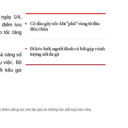
 ngày 1/4,
Cô dâu gây sốc khi "phủ" vàng từ đầu
 điểm lưu
đến chân
o tốc tăng
Đi kéo lưới, người đánh cá bắt gặp cảnh
tượng nổi da gà
hả năng số
ụ việc, Bộ
ết kêu gọi
 thêm động lực cho tác giả có những bài viết hay hơn nữa.