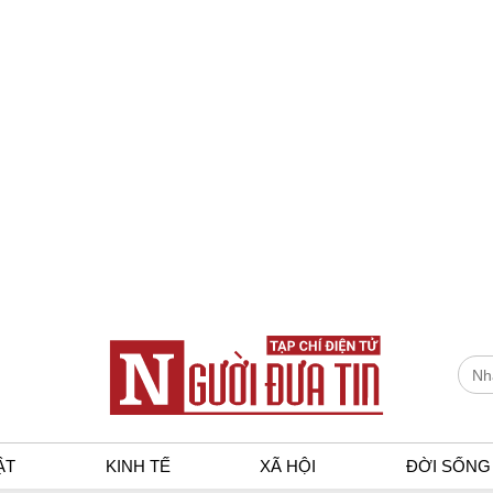
ẬT
KINH TẾ
XÃ HỘI
ĐỜI SỐNG