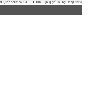
 hội khóa XVI
Đưa Nghị quyết Đại hội Đảng XIV vào cuộc sống
Hướng 
ĐỜI SỐNG
Gia đình
Sức khỏe
Cần biết
g
Cộng đồng mạng
 – Đô thị