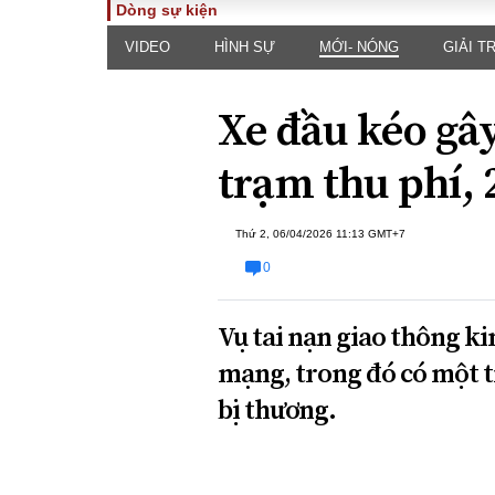
Dòng sự kiện
VIDEO
HÌNH SỰ
MỚI- NÓNG
GIẢI TR
TOÀN CẢNH
PHÁP 
Tiêu điểm
Dòng ch
Xe đầu kéo gây
luật
Chính sách
Góc nhìn 
Sự kiện
trạm thu phí,
Hồ sơ đi
Đối thoại
Tiếng nó
Thế giới
Thứ 2, 06/04/2026 11:13 GMT+7
An ninh 
0
Vụ tai nạn giao thông ki
mạng, trong đó có một tr
bị thương.
ĐA CHIỀU
INFOC
Quan điểm