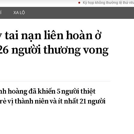
Kỳ họp không thường lệ thứ nhất, Quốc
Í
XA LỘ
LUẬT
KINH TẾ
XÃ HỘI
ảy pháp
Bất động sản
Dân sinh
 tai nạn liên hoàn ở
Tài chính - Ngân
Giáo dục
luật gia
hàng
Văn hoá
 26 người thương vong
ều tra
Kinh tế vĩ mô
Môi trườn
i công dân
Hồ sơ doanh
Giao thông
nghiệp
- Hình sự
Xu hướng thị
trường
Tiêu dùng và dư
nh hoàng đã khiến 5 người thiệt
luận
ẻ vị thành niên và ít nhất 21 người
Công nghệ
US