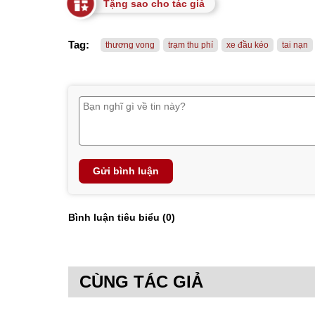
Tặng sao cho tác giả
Tag:
thương vong
trạm thu phí
xe đầu kéo
tai nạn
Gửi bình luận
Bình luận tiêu biểu (
0
)
CÙNG TÁC GIẢ