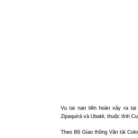
Xi nhan Trái Phải
Bạn đọc viết
Vụ tai nạn liên hoàn xảy ra tạ
Zipaquirá và Ubaté, thuộc tỉnh C
Theo Bộ Giao thông Vận tải Colo