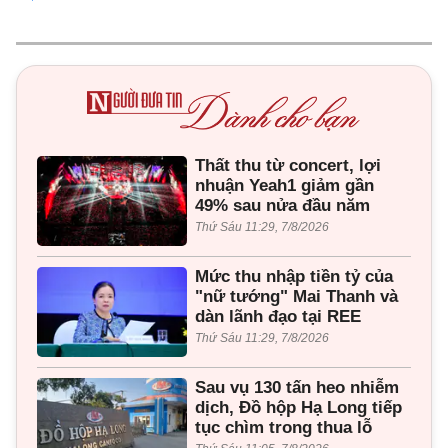
Thất thu từ concert, lợi
nhuận Yeah1 giảm gần
49% sau nửa đầu năm
Thứ Sáu 11:29, 7/8/2026
Mức thu nhập tiền tỷ của
"nữ tướng" Mai Thanh và
dàn lãnh đạo tại REE
Thứ Sáu 11:29, 7/8/2026
Sau vụ 130 tấn heo nhiễm
dịch, Đồ hộp Hạ Long tiếp
tục chìm trong thua lỗ