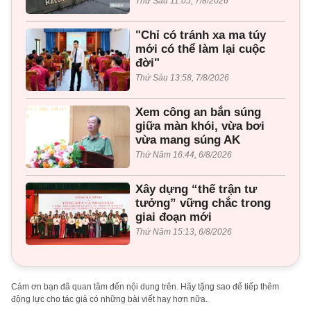
Thứ Sáu 11:05, 7/8/2026
"Chỉ có tránh xa ma túy
mới có thể làm lại cuộc
đời"
Thứ Sáu 13:58, 7/8/2026
Xem công an bắn súng
giữa màn khói, vừa bơi
vừa mang súng AK
Thứ Năm 16:44, 6/8/2026
Xây dựng “thế trận tư
tưởng” vững chắc trong
giai đoạn mới
Thứ Năm 15:13, 6/8/2026
Cảm ơn bạn đã quan tâm đến nội dung trên. Hãy tặng sao để tiếp thêm
động lực cho tác giả có những bài viết hay hơn nữa.