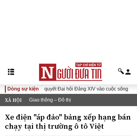
Đưa Nghị quyết Đại hội Đảng XIV vào cuộc sống
Dòng sự kiện
Hướng
XÃ HỘI
Giao thông – Đô thị
Xe điện "áp đảo" bảng xếp hạng bán
chạy tại thị trường ô tô Việt