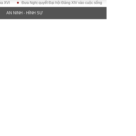
Đưa Nghị quyết Đại hội Đảng XIV vào cuộc sống
Hướng tới Đại hội đại 
AN NINH - HÌNH SỰ
ĐỜI SỐNG
Gia đình
Sức khỏe
Cần biết
g
Cộng đồng mạng
 – Đô thị