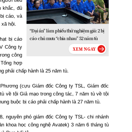
người tiêu
 khắc, đủ
bị cáo, và
 xã hội.
“Đại án” làm phiếu thử nghiệm giả: 2 bị
cáo chủ mưu “chia nhau” 52 năm tù
hạt bị cáo
V Công ty
trong công
. Tổng hợp
g phải chấp hành là 25 năm tù.
h Phương (cựu Giám đốc Công ty TSL, Giám đốc
ù về tội Giả mạo trong công tác, 7 năm tù về tội
hung buộc bị cáo phải chấp hành là 27 năm tù.
8, nguyên phó giám đốc Công ty TSL- chi nhánh
ần khoa học công nghệ Avatek) 3 năm 6 tháng tù