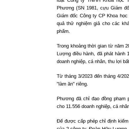
luật Công ty TNHH Khoa học T
Phương (SN 1981, cựu Giám đố
Giám đốc Công ty CP Khoa học 
quả thử nghiệm giả cho các kh
phẩm.
Trong khoảng thời gian từ năm 
Lượng điều hành, đã phát hành 1
doanh nghiệp, cá nhân, thu lợi bấ
Từ tháng 3/2023 đến tháng 4/20
"làm ăn" riêng.
Phương đã chỉ đạo đồng phạm p
cho 11.556 doanh nghiệp, cá nhân,
Để được cấp phép chỉ định kiểm 
của 2 công ty, Đoàn Hữu Lượng,