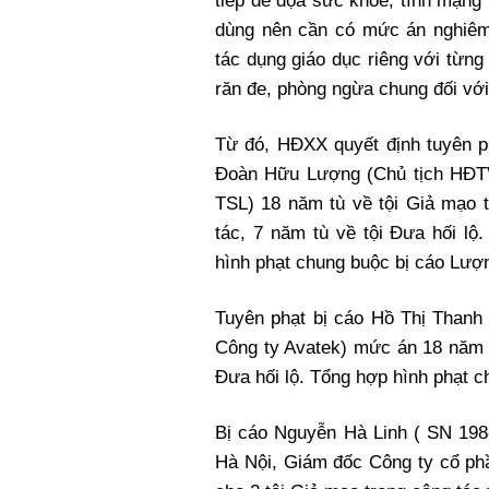
tiếp đe dọa sức khỏe, tính mạng 
dùng nên cần có mức án nghiêm
tác dụng giáo dục riêng với từng 
răn đe, phòng ngừa chung đối với
Từ đó, HĐXX quyết định tuyên p
Đoàn Hữu Lượng (Chủ tịch HĐT
TSL) 18 năm tù về tội Giả mạo 
tác, 7 năm tù về tội Đưa hối lộ
hình phạt chung buộc bị cáo Lượn
Tuyên phạt bị cáo Hồ Thị Than
Công ty Avatek) mức án 18 năm t
Đưa hối lộ. Tổng hợp hình phạt c
Bị cáo Nguyễn Hà Linh ( SN 198
Hà Nội, Giám đốc Công ty cổ ph