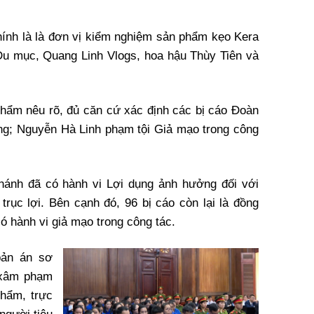
hính là là đơn vị kiểm nghiệm sản phẩm kẹo Kera
Du mục, Quang Linh Vlogs, hoa hậu Thùy Tiên và
 thẩm nêu rõ, đủ căn cứ xác định các bị cáo Đoàn
g; Nguyễn Hà Linh phạm tội Giả mạo trong công
hánh đã có hành vi Lợi dụng ảnh hưởng đối với
rục lợi. Bên cạnh đó, 96 bị cáo còn lại là đồng
hành vi giả mạo trong công tác.
bản án sơ
 xâm phạm
phẩm, trực