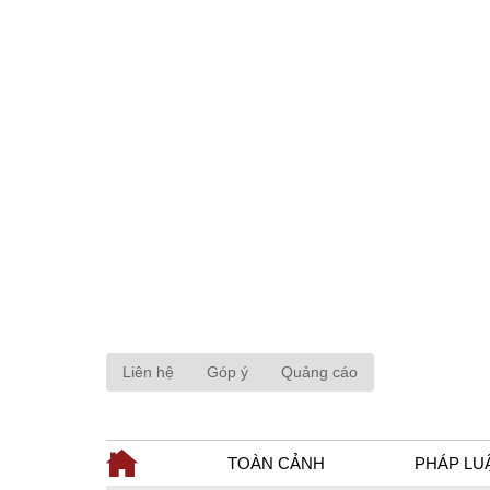
Liên hệ
Góp ý
Quảng cáo
TOÀN CẢNH
PHÁP LU