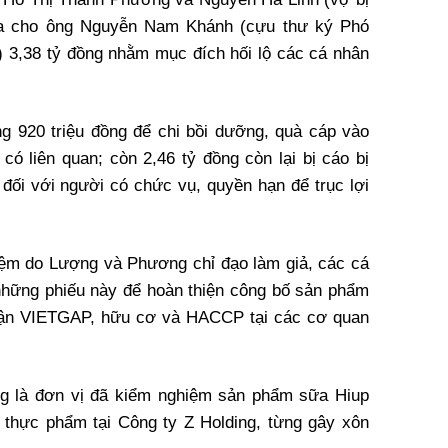
a cho ông Nguyễn Nam Khánh (cựu thư ký Phó
 3,38 tỷ đồng nhằm mục đích hối lộ các cá nhân
ng 920 triệu đồng để chi bồi dưỡng, quà cáp vào
có liên quan; còn 2,46 tỷ đồng còn lại bị cáo bị
đối với người có chức vụ, quyền hạn để trục lợi
iệm do Lượng và Phương chỉ đạo làm giả, các cá
những phiếu này để hoàn thiện công bố sản phẩm
hận VIETGAP, hữu cơ và HACCP tại các cơ quan
ng là đơn vị đã kiểm nghiệm sản phẩm sữa Hiup
à thực phẩm tại Công ty Z Holding, từng gây xôn