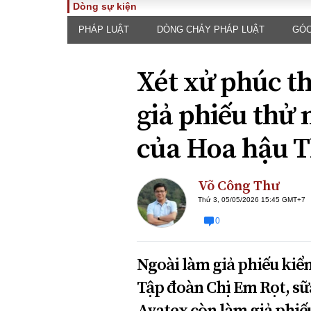
Dòng sự kiện
PHÁP LUẬT
DÒNG CHẢY PHÁP LUẬT
GÓC
TOÀN CẢNH
PHÁP 
Tiêu điểm
Dòng ch
Xét xử phúc t
luật
Chính sách
Góc nhìn 
Sự kiện
giả phiếu thử
Hồ sơ đi
Đối thoại
Tiếng nó
của Hoa hậu T
Thế giới
An ninh 
Võ Công Thư
Thứ 3, 05/05/2026 15:45 GMT+7
0
Ngoài làm giả phiếu ki
ĐA CHIỀU
INFOC
Tập đoàn Chị Em Rọt, sữ
Quan điểm
Avatex còn làm giả phi