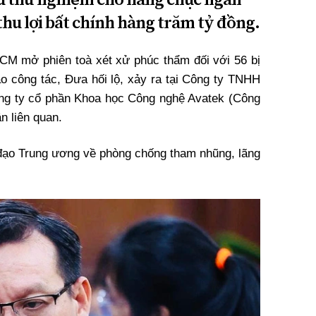
thu lợi bất chính hàng trăm tỷ đồng.
CM mở phiên toà xét xử phúc thẩm đối với 56 bị
ạo công tác, Đưa hối lộ, xảy ra tại Công ty TNHH
ng ty cổ phần Khoa học Công nghệ Avatek (Công
n liên quan.
 đạo Trung ương về phòng chống tham nhũng, lãng