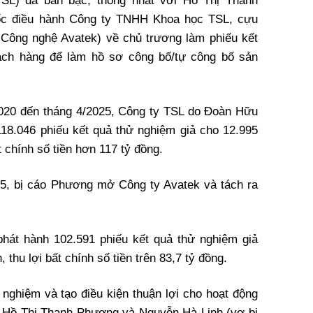
SL) đã bàn bạc, thống nhất với Hồ Thị Thanh
c điều hành Công ty TNHH Khoa học TSL, cựu
Công nghệ Avatek) về chủ trương làm phiếu kết
ách hàng để làm hồ sơ công bố/tự công bố sản
2020 đến tháng 4/2025, Công ty TSL do Đoàn Hữu
18.046 phiếu kết quả thử nghiệm giả cho 12.995
t chính số tiền hơn 117 tỷ đồng.
25, bị cáo Phương mở Công ty Avatek và tách ra
hát hành 102.591 phiếu kết quả thử nghiệm giả
 thu lợi bất chính số tiền trên 83,7 tỷ đồng.
nghiệm và tạo điều kiện thuận lợi cho hoạt động
 Hồ Thị Thanh Phương và Nguyễn Hà Linh (vợ bị