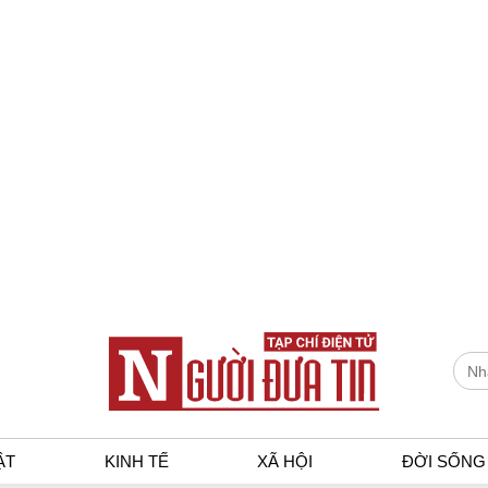
ẬT
KINH TẾ
XÃ HỘI
ĐỜI SỐNG