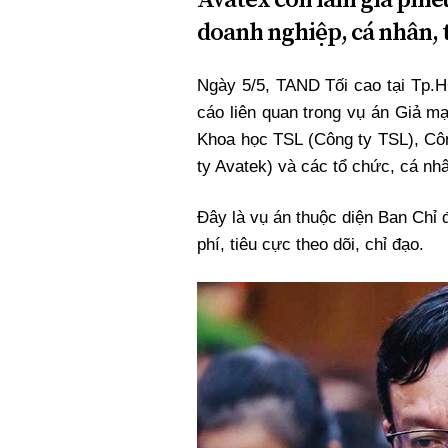
Xi nhan Trái Phải
doanh nghiệp, cá nhân, 
Bạn đọc viết
Ngày 5/5, TAND Tối cao tại Tp.H
cáo liên quan trong vụ án Giả m
Khoa học TSL (Công ty TSL), Cô
ty Avatek) và các tổ chức, cá nhâ
Đây là vụ án thuộc diện Ban Chỉ
phí, tiêu cực theo dõi, chỉ đạo.