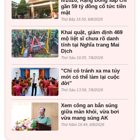
II/2026, Rạng Đông sắp chi
gần 59 tỷ đồng cổ tức tiền
mặt
Thứ Bảy 16:50, 8/8/2026
Khai quật, giám định 469
mộ liệt sĩ chưa rõ danh
tính tại Nghĩa trang Mai
Dịch
Thứ Sáu 16:05, 7/8/2026
"Chỉ có tránh xa ma túy
mới có thể làm lại cuộc
đời"
Thứ Sáu 13:58, 7/8/2026
Xem công an bắn súng
giữa màn khói, vừa bơi
vừa mang súng AK
Thứ Năm 16:44, 6/8/2026