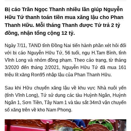
Bị cáo Trần Ngọc Thanh nhiều lần giúp Nguyễn
Hữu Tứ thanh toán tiền mua xăng lậu cho Phan
Thanh Hữu. Mỗi tháng Thanh được Tứ trả 2 tỷ
đồng, nhận tổng cộng 12 tỷ.
Ngày 7/11, TAND tỉnh Đồng Nai tiến hành phần xét hỏi đối
với bị cáo Nguyễn Hữu Tứ, 56 tuổi, ngụ H.Tam Bình, tỉnh
Vĩnh Long và nhóm đồng phạm. Theo cáo trạng, từ tháng
3/2020 đến tháng 2/2021, Nguyễn Hữu Tứ đã mua 161
triệu lít xăng Ron95 nhập lậu của Phan Thanh Hữu.
Sau khi Hữu chuyển xăng lậu về khu vực Nhà nuôi yến
(tỉnh Vĩnh Long), Tứ sử dụng các tàu Huỳnh Ngân, Huỳnh
Ngân 1, Sơn Tiền, Tây Nam 1 và tàu sắt 34m3 vận chuyển
số xăng trên về kho Nam Phong.