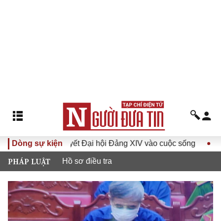
a Nghị quyết Đại hội Đảng XIV vào cuộc sống
Dòng sự kiện
Hướng tới 
PHÁP LUẬT
Hồ sơ điều tra