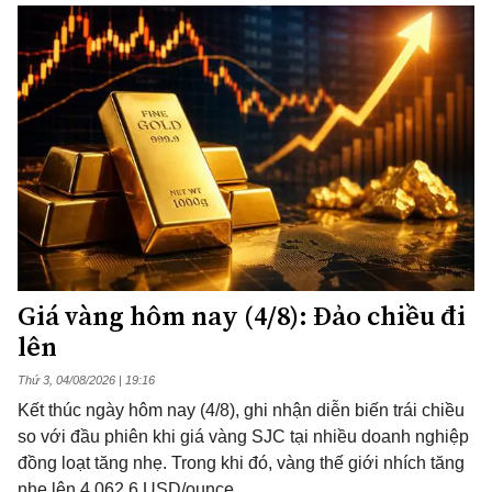
Giá vàng hôm nay (4/8): Đảo chiều đi
lên
Thứ 3, 04/08/2026 | 19:16
Kết thúc ngày hôm nay (4/8), ghi nhận diễn biến trái chiều
so với đầu phiên khi giá vàng SJC tại nhiều doanh nghiệp
đồng loạt tăng nhẹ. Trong khi đó, vàng thế giới nhích tăng
nhẹ lên 4.062,6 USD/ounce.