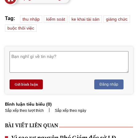
Tag:
thu nhập
kiểm soát
ke khai tài sản
giáng chức
buộc thôi việc
Gửi bình luận
Đăng nhập
Bình luận tiêu biểu (
0
)
|
Sắp xếp theo lượt thích
Sắp xếp theo ngày
BÀI VIẾT LIÊN QUAN
Vì sao vợ nguyên Phó Giám đốc sở LĐ-