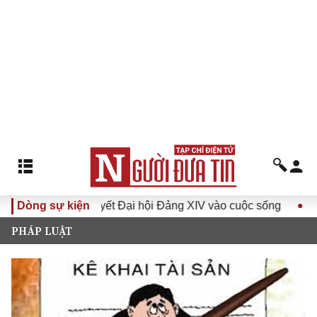
Đưa Nghị quyết Đại hội Đảng XIV vào cuộc sống
Dòng sự kiện
Hướng tớ
PHÁP LUẬT