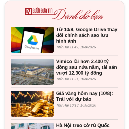
Từ 10/8, Google Drive thay
đổi chính sách sao lưu
hình ảnh
Thứ Hai 11:49, 10/8/2026
Vimico lãi hơn 2.400 tỷ
đồng sau nửa năm, tài sản
vượt 12.300 tỷ đồng
Thứ Hai 11:21, 10/8/2026
Giá vàng hôm nay (10/8):
Trái với dự báo
Thứ Hai 10:13, 10/8/2026
Hà Nội treo cờ rủ Quốc