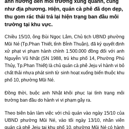
ảnh hưởng đến môi trường xung quanh, cũng
như địa phương. Hiện, quán cà phê đã dọn dẹp,
thu gom rác thải trả lại hiện trạng ban đầu môi
trường tại khu vực.
Chiều 15/10, ông Bùi Ngọc Lâm, Chủ tịch UBND phường
Mũi Né (Tp.Phan Thiết, tỉnh BÌnh Thuận), đã ký quyết định
xử phạt vi phạm hành chính 1.500.000 đồng đối với anh
Nguyễn Vũ Nhật (SN 1988, trú khu phố 14, Phường Phú
Thủy, Tp.Phan Thiết) là chủ quán cà phê Jeju vì hành vi bỏ
chất thải nhựa phát sinh từ sinh hoạt xuống biển thuộc khu
phố 10, phường Mũi Né.
Đồng thời, buộc anh Nhật khôi phục lại tình trạng môi
trường ban đầu do hành vi vi phạm gây ra.
Theo biên bản làm việc với chủ quán vào ngày 15/10 của
UBND phường Mũi Né, vào tối ngày 13/10, nhân viên
quán cà phê Jeju tại khu phố 10, phường Mũi Né có hành