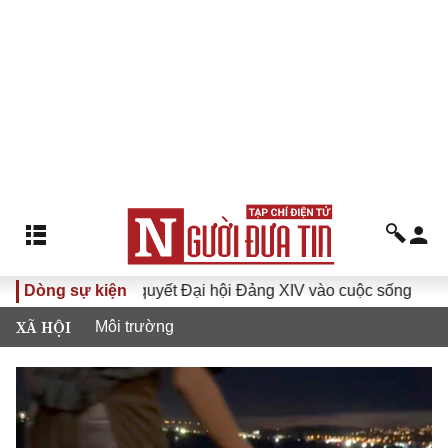
Đưa Nghị quyết Đại hội Đảng XIV vào cuộc sống
Dòng sự kiện
Hướng tới
XÃ HỘI
Môi trường