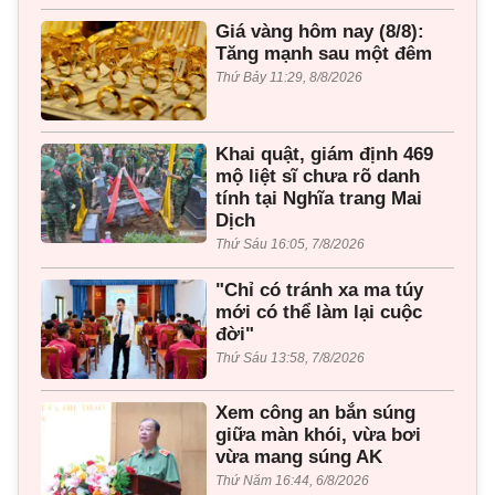
Giá vàng hôm nay (8/8):
Tăng mạnh sau một đêm
Thứ Bảy 11:29, 8/8/2026
Khai quật, giám định 469
mộ liệt sĩ chưa rõ danh
tính tại Nghĩa trang Mai
Dịch
Thứ Sáu 16:05, 7/8/2026
"Chỉ có tránh xa ma túy
mới có thể làm lại cuộc
đời"
Thứ Sáu 13:58, 7/8/2026
Xem công an bắn súng
giữa màn khói, vừa bơi
vừa mang súng AK
Thứ Năm 16:44, 6/8/2026