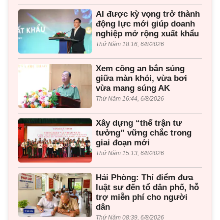
AI được kỳ vọng trở thành
động lực mới giúp doanh
nghiệp mở rộng xuất khẩu
Thứ Năm 18:16, 6/8/2026
Xem công an bắn súng
giữa màn khói, vừa bơi
vừa mang súng AK
Thứ Năm 16:44, 6/8/2026
Xây dựng “thế trận tư
tưởng” vững chắc trong
giai đoạn mới
Thứ Năm 15:13, 6/8/2026
Hải Phòng: Thí điểm đưa
luật sư đến tổ dân phố, hỗ
trợ miễn phí cho người
dân
Thứ Năm 08:39, 6/8/2026