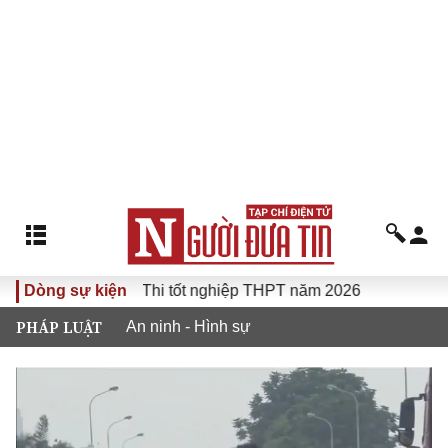
2 con số
Dòng sự kiện
Thi tốt nghiệp THPT năm 2026
PHÁP LUẬT
An ninh - Hình sự