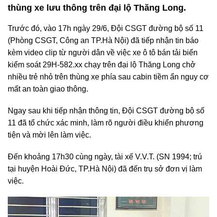
thùng xe lưu thông trên đại lộ Thăng Long.
Trước đó, vào 17h ngày 29/6, Đội CSGT đường bộ số 11
(Phòng CSGT, Công an TP.Hà Nội) đã tiếp nhận tin báo
kèm video clip từ người dân về việc xe ô tô bán tải biển
kiểm soát 29H-582.xx chạy trên đại lộ Thăng Long chở
nhiều trẻ nhỏ trên thùng xe phía sau cabin tiềm ẩn nguy cơ
mất an toàn giao thông.
Ngay sau khi tiếp nhận thông tin, Đội CSGT đường bộ số
11 đã tổ chức xác minh, làm rõ người điều khiển phương
tiện và mời lên làm việc.
Đến khoảng 17h30 cùng ngày, tài xế V.V.T. (SN 1994; trú
tại huyện Hoài Đức, TP.Hà Nội) đã đến trụ sở đơn vị làm
việc.