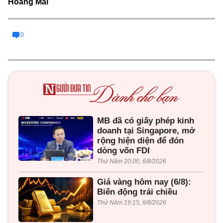
Hoàng Mai
0
MB đã có giấy phép kinh
doanh tại Singapore, mở
rộng hiện diện để đón
dòng vốn FDI
Thứ Năm 20:00, 6/8/2026
Giá vàng hôm nay (6/8):
Biến động trái chiều
Thứ Năm 19:15, 6/8/2026