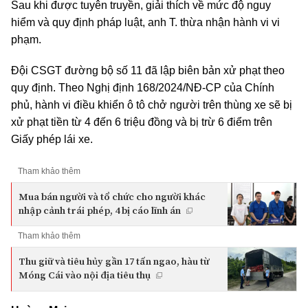
Sau khi được tuyên truyền, giải thích về mức độ nguy
hiểm và quy định pháp luật, anh T. thừa nhận hành vi vi
phạm.
Đội CSGT đường bộ số 11 đã lập biên bản xử phạt theo
quy định. Theo Nghị định 168/2024/NĐ-CP của Chính
phủ, hành vi điều khiển ô tô chở người trên thùng xe sẽ bị
xử phạt tiền từ 4 đến 6 triệu đồng và bị trừ 6 điểm trên
Giấy phép lái xe.
Tham khảo thêm
Mua bán người và tổ chức cho người khác
nhập cảnh trái phép, 4 bị cáo lĩnh án
Tham khảo thêm
Thu giữ và tiêu hủy gần 17 tấn ngao, hàu từ
Móng Cái vào nội địa tiêu thụ