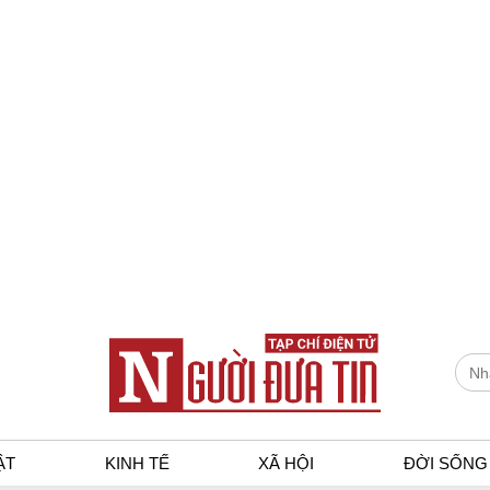
ẬT
KINH TẾ
XÃ HỘI
ĐỜI SỐNG