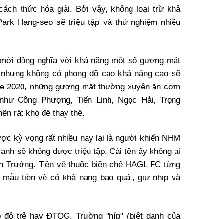
ách thức hóa giải. Bởi vậy, không loại trừ khả
Park Hang-seo sẽ triệu tập và thử nghiệm nhiều
ố mới đồng nghĩa với khả năng một số gương mặt
nhưng không có phong độ cao khả năng cao sẽ
gue 2020, những gương mặt thường xuyên ăn cơm
như Công Phượng, Tiến Linh, Ngọc Hải, Trọng
ên rất khó để thay thế.
ược kỳ vọng rất nhiều nay lại là người khiến NHM
 anh sẽ không được triệu tập. Cái tên ấy không ai
ân Trường. Tiền vệ thuộc biên chế HAGL FC từng
 mẫu tiền vệ có khả năng bao quát, giữ nhịp và
p độ trẻ hay ĐTQG, Trường "híp" (biệt danh của