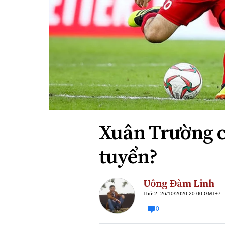
Xi nhan Trái Phải
Bạn đọc viết
Xuân Trường c
tuyển?
Uông Đàm Linh
Thứ 2, 26/10/2020 20:00 GMT+7
0