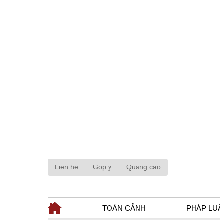
Liên hệ
Góp ý
Quảng cáo
TOÀN CẢNH
PHÁP LU