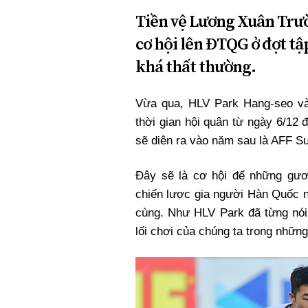
Tiền vệ Lương Xuân Trư
cơ hội lên ĐTQG ở đợt tậ
khá thất thường.
Vừa qua, HLV Park Hang-seo và
thời gian hội quân từ ngày 6/12 
sẽ diên ra vào năm sau là AFF S
Đây sẽ là cơ hội để những gươn
chiến lược gia người Hàn Quốc n
cùng. Như HLV Park đã từng nói
lối chơi của chúng ta trong những