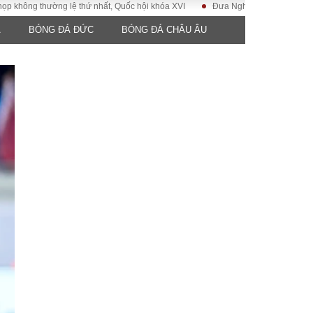
hường lệ thứ nhất, Quốc hội khóa XVI
Đưa Nghị quyết Đại hội Đảng XIV vào
A
BÓNG ĐÁ ĐỨC
BÓNG ĐÁ CHÂU ÂU
ĐỜI SỐNG
Gia đình
Sức khỏe
Cần biết
g
Cộng đồng mạng
 – Đô thị