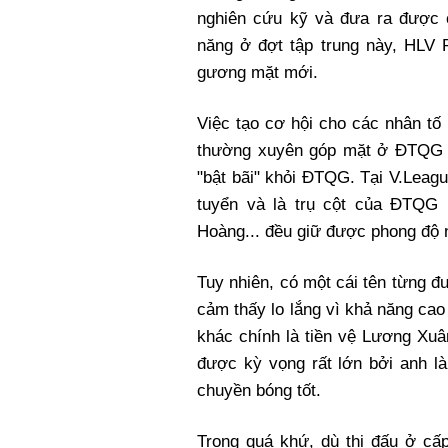
nghiên cứu kỹ và đưa ra được c
năng ở đợt tập trung này, HLV 
gương mặt mới.
Việc tạo cơ hội cho các nhân t
thường xuyên góp mặt ở ĐTQG 
"bật bãi" khỏi ĐTQG. Tại V.Lea
tuyển và là trụ cột của ĐTQG 
Hoàng... đều giữ được phong độ n
Tuy nhiên, có một cái tên từng đ
cảm thấy lo lắng vì khả năng cao
khác chính là tiền vệ Lương Xu
được kỳ vọng rất lớn bởi anh là
chuyền bóng tốt.
Trong quá khứ, dù thi đấu ở cấ