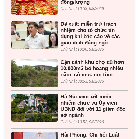
đồng/lượng
Chủ Nhật 10:53, 9/8/2026
Đề xuất miễn trừ trách
nhiệm cho tổ chức tín
dụng khi báo cáo về các
giao dịch đáng ngờ
Chủ Nhật 10:06, 9/8/2026
Cận cảnh khu chợ cũ hơn
10.000m2 bỏ hoang nhiều
năm, cỏ mọc um tùm
Chủ Nhật 08:53, 9/8/2026
Hà Nội xem xét miễn
nhiễm chức vụ Ủy viên
UBND đối với 11 giám đốc
sở ngành
Chủ Nhật 10:52, 9/8/2026
Hải Phòng: Chi hội Luật