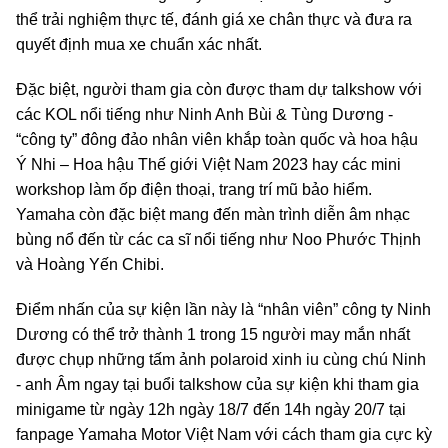
thể trải nghiệm thực tế, đánh giá xe chân thực và đưa ra
quyết định mua xe chuẩn xác nhất.
Đặc biệt, người tham gia còn được tham dự talkshow với
các KOL nổi tiếng như Ninh Anh Bùi & Tùng Dương -
“công ty” đông đảo nhân viên khắp toàn quốc và hoa hậu
Ý Nhi – Hoa hậu Thế giới Việt Nam 2023 hay các mini
workshop làm ốp điện thoại, trang trí mũ bảo hiểm.
Yamaha còn đặc biệt mang đến màn trình diễn âm nhạc
bùng nổ đến từ các ca sĩ nổi tiếng như Noo Phước Thịnh
và Hoàng Yến Chibi.
Điểm nhấn của sự kiện lần này là “nhân viên” công ty Ninh
Dương có thể trở thành 1 trong 15 người may mắn nhất
được chụp những tấm ảnh polaroid xinh iu cùng chú Ninh
- anh Âm ngay tại buổi talkshow của sự kiện khi tham gia
minigame từ ngày 12h ngày 18/7 đến 14h ngày 20/7 tại
fanpage Yamaha Motor Việt Nam với cách tham gia cực kỳ