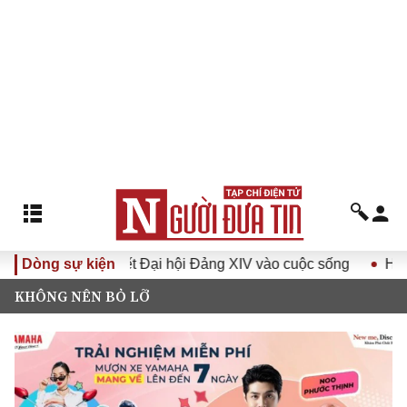
a Nghị quyết Đại hội Đảng XIV vào cuộc sống
Dòng sự kiện
Hướng tới Đ
KHÔNG NÊN BỎ LỠ