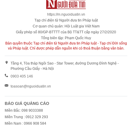
https://m.nguoiduatin.vn
Tạp chí điện tử Người đưa tin Pháp luật
Cơ quan chủ quản: Hội Luật gia Việt Nam
Giấy phép số 80/GP-BTTTT của Bộ TT&TT cấp ngày 27/2/2020
Tổng biên tập: Phạm Quốc Huy
Bản quyền thuộc Tạp chí điện tử Người đưa tin Pháp luật - Tạp chí Đời sống
và Pháp luật. Chỉ được phép dẫn nguồn khi có thoả thuận bằng văn bản.
Tầng 4, Tòa tháp Ngôi Sao - Star Tower, đường Dương Đình Nghệ -
Phường Cầu Giấy - Hà Nội
0903 405 146
toasoan@nguoiduatin.vn
BÁO GIÁ QUẢNG CÁO
Miền Bắc: 098 9033388
Miền Trung : 0912 329 293
Miền Nam : 0966 908 584