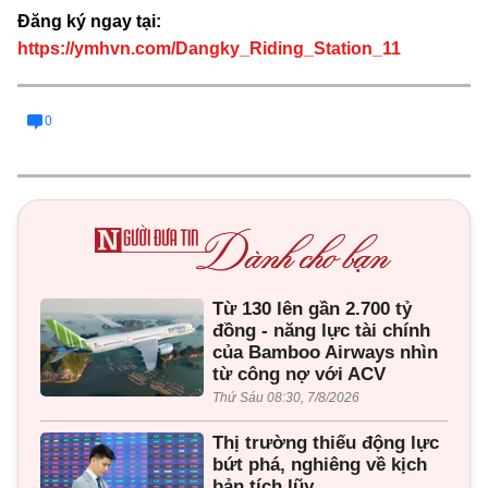
Đăng ký ngay tại:
https://ymhvn.com/Dangky_Riding_Station_11
0
Từ 130 lên gần 2.700 tỷ
đồng - năng lực tài chính
của Bamboo Airways nhìn
từ công nợ với ACV
Thứ Sáu 08:30, 7/8/2026
Thị trường thiếu động lực
bứt phá, nghiêng về kịch
bản tích lũy