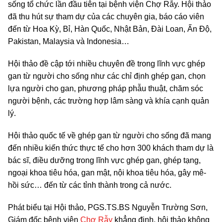
sống tổ chức lần đầu tiên tại bệnh viện Chợ Rẫy. Hội thảo
đã thu hút sự tham dự của các chuyên gia, báo cáo viên
đến từ Hoa Kỳ, Bỉ, Hàn Quốc, Nhật Bản, Đài Loan, Ấn Độ,
Pakistan, Malaysia và Indonesia…
Hội thảo đề cập tới nhiều chuyên đề trong lĩnh vực ghép
gan từ người cho sống như các chỉ định ghép gan, chọn
lựa người cho gan, phương pháp phẫu thuật, chăm sóc
người bệnh, các trường hợp lâm sàng và khía cạnh quản
lý.
Hội thảo quốc tế về ghép gan từ người cho sống đã mang
đến nhiều kiến thức thực tế cho hơn 300 khách tham dự là
bác sĩ, điều dưỡng trong lĩnh vực ghép gan, ghép tạng,
ngoại khoa tiêu hóa, gan mật, nội khoa tiêu hóa, gây mê-
hồi sức… đến từ các tỉnh thành trong cả nước.
Phát biểu tại Hội thảo, PGS.TS.BS Nguyễn Trường Sơn,
Giám đốc bệnh viện
Chợ Rẫy
khẳng định, hội thảo không