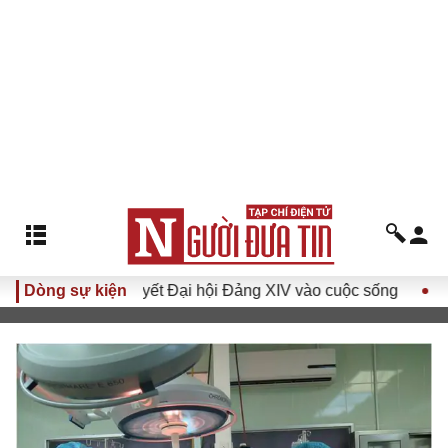
Đưa Nghị quyết Đại hội Đảng XIV vào cuộc sống
Dòng sự kiện
Hướng tớ