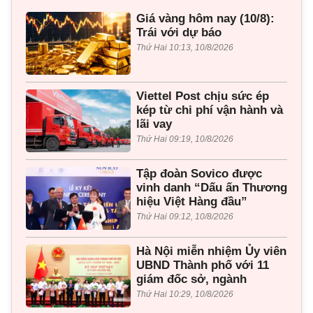
Giá vàng hôm nay (10/8):
Trái với dự báo
Thứ Hai 10:13, 10/8/2026
Viettel Post chịu sức ép
kép từ chi phí vận hành và
lãi vay
Thứ Hai 09:19, 10/8/2026
Tập đoàn Sovico được
vinh danh “Dấu ấn Thương
hiệu Việt Hàng đầu”
Thứ Hai 09:12, 10/8/2026
Hà Nội miễn nhiệm Ủy viên
UBND Thành phố với 11
giám đốc sở, ngành
Thứ Hai 10:29, 10/8/2026