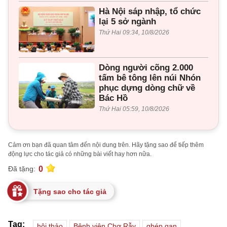
Hà Nội sáp nhập, tổ chức
lại 5 sở ngành
Thứ Hai 09:34, 10/8/2026
Dòng người cõng 2.000
tấm bê tông lên núi Nhón
phục dựng dòng chữ về
Bác Hồ
Thứ Hai 05:59, 10/8/2026
Cảm ơn bạn đã quan tâm đến nội dung trên. Hãy tặng sao để tiếp thêm
động lực cho tác giả có những bài viết hay hơn nữa.
0
Đã tặng:
Tặng sao cho tác giả
Tag:
hội thảo
Bệnh viện Chợ Rẫy
ghép gan