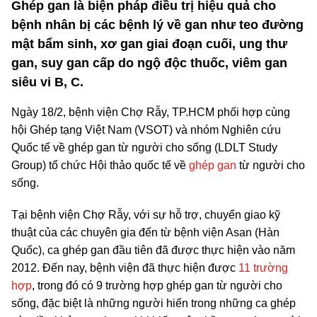
Ghép gan là biện pháp điều trị hiệu quả cho
bệnh nhân bị các bệnh lý về gan như teo đường
mật bẩm sinh, xơ gan giai đoạn cuối, ung thư
gan, suy gan cấp do ngộ độc thuốc, viêm gan
siêu vi B, C.
Ngày 18/2, bệnh viện Chợ Rẫy, TP.HCM phối hợp cùng
hội Ghép tạng Việt Nam (VSOT) và nhóm Nghiên cứu
Quốc tế về ghép gan từ người cho sống (LDLT Study
Group) tổ chức Hội thảo quốc tế về
ghép gan
từ người cho
sống.
Tại bệnh viện Chợ Rẫy, với sự hỗ trợ, chuyển giao kỹ
thuật của các chuyên gia đến từ bệnh viện Asan (Hàn
Quốc), ca ghép gan đầu tiên đã được thực hiện vào năm
2012. Đến nay, bệnh viện đã thực hiện được
11 trường
hợp
, trong đó có 9 trường hợp ghép gan từ người cho
sống, đặc biệt là những người hiến trong những ca ghép