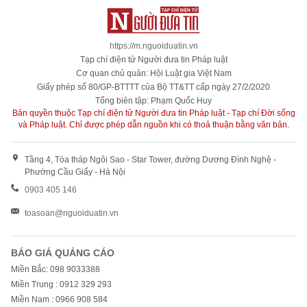
https://m.nguoiduatin.vn
Tạp chí điện tử Người đưa tin Pháp luật
Cơ quan chủ quản: Hội Luật gia Việt Nam
Giấy phép số 80/GP-BTTTT của Bộ TT&TT cấp ngày 27/2/2020
Tổng biên tập: Phạm Quốc Huy
Bản quyền thuộc Tạp chí điện tử Người đưa tin Pháp luật - Tạp chí Đời sống
và Pháp luật. Chỉ được phép dẫn nguồn khi có thoả thuận bằng văn bản.
Tầng 4, Tòa tháp Ngôi Sao - Star Tower, đường Dương Đình Nghệ -
Phường Cầu Giấy - Hà Nội
0903 405 146
toasoan@nguoiduatin.vn
BÁO GIÁ QUẢNG CÁO
Miền Bắc: 098 9033388
Miền Trung : 0912 329 293
Miền Nam : 0966 908 584