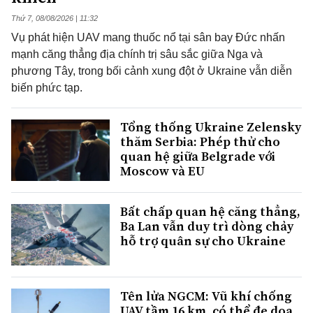
Thứ 7, 08/08/2026 | 11:32
Vụ phát hiện UAV mang thuốc nổ tại sân bay Đức nhấn
mạnh căng thẳng địa chính trị sâu sắc giữa Nga và
phương Tây, trong bối cảnh xung đột ở Ukraine vẫn diễn
biến phức tạp.
Tổng thống Ukraine Zelensky
thăm Serbia: Phép thử cho
quan hệ giữa Belgrade với
Moscow và EU
Bất chấp quan hệ căng thẳng,
Ba Lan vẫn duy trì dòng chảy
hỗ trợ quân sự cho Ukraine
Tên lửa NGCM: Vũ khí chống
UAV tầm 16 km, có thể đe dọa