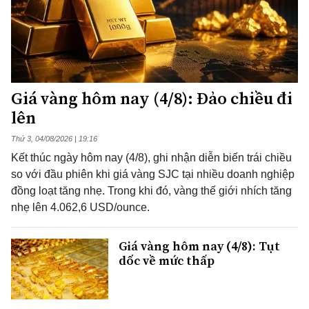
Giá vàng hôm nay (4/8): Đảo chiều đi
lên
Thứ 3, 04/08/2026 | 19:16
Kết thúc ngày hôm nay (4/8), ghi nhận diễn biến trái chiều
so với đầu phiên khi giá vàng SJC tại nhiều doanh nghiệp
đồng loạt tăng nhẹ. Trong khi đó, vàng thế giới nhích tăng
nhẹ lên 4.062,6 USD/ounce.
Giá vàng hôm nay (4/8): Tụt
dốc về mức thấp