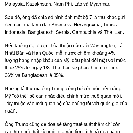
Malaysia, Kazakhstan, Nam Phi, Lào và Myanmar.
Sau đó, ông đã chia sẻ hình ảnh một bộ 7 lá thư khác gửi
đến các nhà lãnh đạo Bosnia và Herzegovina, Tunisia,
Indonesia, Bangladesh, Serbia, Campuchia và Thái Lan.
Nếu không đạt được thỏa thuận nào với Washington, cả
Nhật Bản và Hàn Quốc, mỗi nước chiếm khoảng 4%
lượng hàng nhập khẩu của Mỹ, đều phải đối mặt với mức
thuế 25% từ ngày 1/8. Thái Lan sẽ phải chịu mức thuế
36% và Bangladesh là 35%.
Những lá thư mà ông Trump công bố còn nói thêm rằng
Mỹ "có thể" sẽ cân nhắc điều chỉnh mức thuế quan mới,
"tùy thuộc vào mối quan hệ của chúng tôi với quốc gia của
ngài".
Ông Trump cũng đe dọa sẽ tăng thuế suất thậm chí còn
cao hơn nếu bất kỳ quốc gia nào tìm cách trả đũa bằng