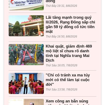
đồng
Thứ Bảy 19:31, 8/8/2026
Lãi tăng mạnh trong quý
II/2026, Rạng Đông sắp chi
gần 59 tỷ đồng cổ tức tiền
mặt
Thứ Bảy 16:50, 8/8/2026
Khai quật, giám định 469
mộ liệt sĩ chưa rõ danh
tính tại Nghĩa trang Mai
Dịch
Thứ Sáu 16:05, 7/8/2026
"Chỉ có tránh xa ma túy
mới có thể làm lại cuộc
đời"
Thứ Sáu 13:58, 7/8/2026
Xem công an bắn súng