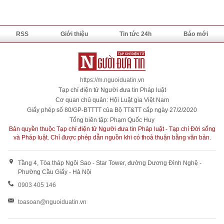
RSS
Giới thiệu
Tin tức 24h
Báo mới
https://m.nguoiduatin.vn
Tạp chí điện tử Người đưa tin Pháp luật
Cơ quan chủ quản: Hội Luật gia Việt Nam
Giấy phép số 80/GP-BTTTT của Bộ TT&TT cấp ngày 27/2/2020
Tổng biên tập: Phạm Quốc Huy
Bản quyền thuộc Tạp chí điện tử Người đưa tin Pháp luật - Tạp chí Đời sống
và Pháp luật. Chỉ được phép dẫn nguồn khi có thoả thuận bằng văn bản.
Tầng 4, Tòa tháp Ngôi Sao - Star Tower, đường Dương Đình Nghệ -
Phường Cầu Giấy - Hà Nội
0903 405 146
toasoan@nguoiduatin.vn