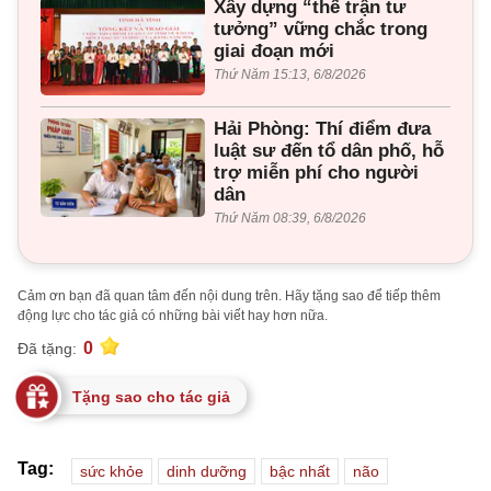
Xây dựng “thế trận tư
tưởng” vững chắc trong
giai đoạn mới
Thứ Năm 15:13, 6/8/2026
Hải Phòng: Thí điểm đưa
luật sư đến tổ dân phố, hỗ
trợ miễn phí cho người
dân
Thứ Năm 08:39, 6/8/2026
Cảm ơn bạn đã quan tâm đến nội dung trên. Hãy tặng sao để tiếp thêm
động lực cho tác giả có những bài viết hay hơn nữa.
0
Đã tặng:
Tặng sao cho tác giả
Tag:
sức khỏe
dinh dưỡng
bậc nhất
não