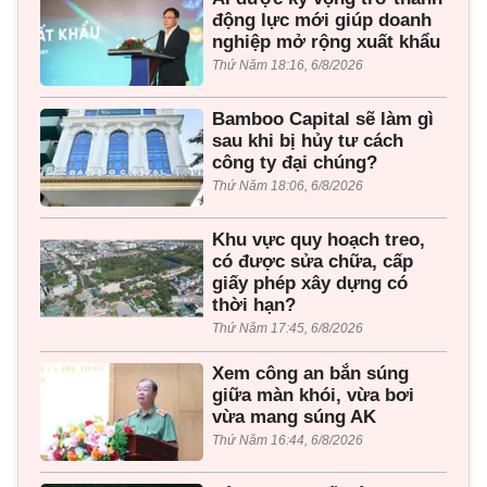
động lực mới giúp doanh
nghiệp mở rộng xuất khẩu
Thứ Năm 18:16, 6/8/2026
Bamboo Capital sẽ làm gì
sau khi bị hủy tư cách
công ty đại chúng?
Thứ Năm 18:06, 6/8/2026
Khu vực quy hoạch treo,
có được sửa chữa, cấp
giấy phép xây dựng có
thời hạn?
Thứ Năm 17:45, 6/8/2026
Xem công an bắn súng
giữa màn khói, vừa bơi
vừa mang súng AK
Thứ Năm 16:44, 6/8/2026