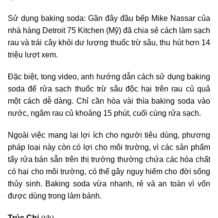
Sử dụng baking soda: Gần đây đầu bếp Mike Nassar của
nhà hàng Detroit 75 Kitchen (Mỹ) đã chia sẻ cách làm sạch
rau và trái cây khỏi dư lượng thuốc trừ sâu, thu hút hơn 14
triệu lượt xem.
Đặc biệt, tong video, anh hướng dẫn cách sử dụng baking
soda để rửa sạch thuốc trừ sâu độc hại trên rau củ quả
một cách dễ dàng. Chỉ cần hòa vài thìa baking soda vào
nước, ngâm rau củ khoảng 15 phút, cuối cùng rửa sạch.
Ngoài việc mang lại lợi ích cho người tiêu dùng, phương
pháp loại này còn có lợi cho môi trường, vì các sản phẩm
tẩy rửa bán sẵn trên thị trường thường chứa các hóa chất
có hại cho môi trường, có thể gây nguy hiểm cho đời sống
thủy sinh. Baking soda vừa nhanh, rẻ và an toàn vì vốn
được dùng trong làm bánh.
(t/h)
Trúc Chi