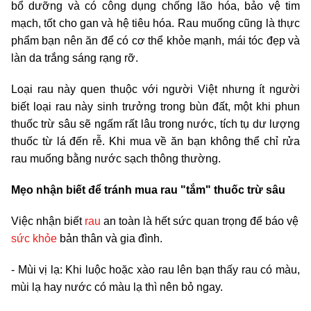
bổ dưỡng và có công dụng chống lão hóa, bảo vệ tim
mạch, tốt cho gan và hệ tiêu hóa. Rau muống cũng là thực
phẩm bạn nên ăn để có cơ thể khỏe mạnh, mái tóc đẹp và
làn da trắng sáng rạng rỡ.
Loại rau này quen thuộc với người Việt nhưng ít người
biết loại rau này sinh trưởng trong bùn đất, một khi phun
thuốc trừ sâu sẽ ngấm rất lâu trong nước, tích tụ dư lượng
thuốc từ lá đến rễ. Khi mua về ăn bạn không thể chỉ rửa
rau muống bằng nước sạch thông thường.
Mẹo nhận biết để tránh mua rau "tắm" thuốc trừ sâu
Việc nhận biết
rau
an toàn là hết sức quan trọng để báo vệ
sức khỏe
bản thân và gia đình.
- Mùi vị lạ: Khi luộc hoặc xào rau lên bạn thấy rau có màu,
mùi lạ hay nước có màu lạ thì nên bỏ ngay.