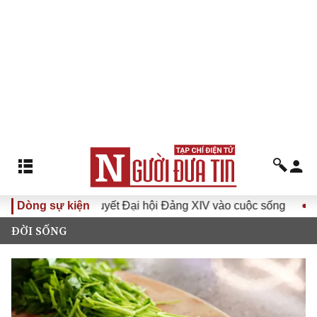
Đưa Nghị quyết Đại hội Đảng XIV vào cuộc sống
Dòng sự kiện
Hướng tớ
ĐỜI SỐNG