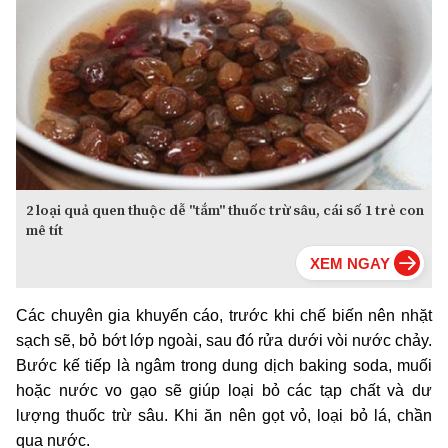
2 loại quả quen thuộc dễ "tắm" thuốc trừ sâu, cái số 1 trẻ con
mê tít
Các chuyên gia khuyến cáo, trước khi chế biến nên nhặt
sạch sẽ, bỏ bớt lớp ngoài, sau đó rửa dưới vòi nước chảy.
Bước kế tiếp là ngâm trong dung dịch baking soda, muối
hoặc nước vo gạo sẽ giúp loại bỏ các tạp chất và dư
lượng thuốc trừ sâu. Khi ăn nên gọt vỏ, loại bỏ lá, chần
qua nước.