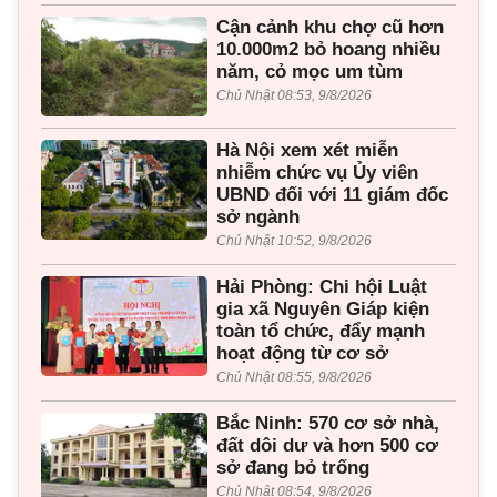
Cận cảnh khu chợ cũ hơn
10.000m2 bỏ hoang nhiều
năm, cỏ mọc um tùm
Chủ Nhật 08:53, 9/8/2026
Hà Nội xem xét miễn
nhiễm chức vụ Ủy viên
UBND đối với 11 giám đốc
sở ngành
Chủ Nhật 10:52, 9/8/2026
Hải Phòng: Chi hội Luật
gia xã Nguyên Giáp kiện
toàn tổ chức, đẩy mạnh
hoạt động từ cơ sở
Chủ Nhật 08:55, 9/8/2026
Bắc Ninh: 570 cơ sở nhà,
đất dôi dư và hơn 500 cơ
sở đang bỏ trống
Chủ Nhật 08:54, 9/8/2026