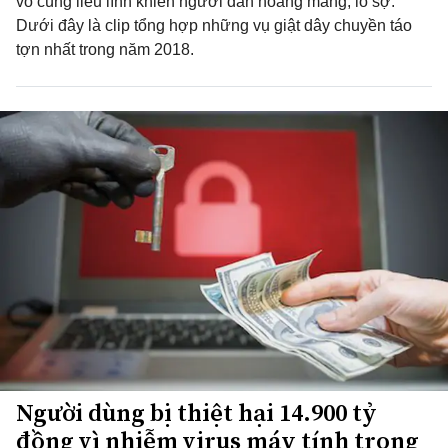
vô cùng liều lĩnh khiến người dân hoang mang, lo sợ.
Dưới đây là clip tổng hợp những vụ giật dây chuyền táo
tợn nhất trong năm 2018.
Người dùng bị thiệt hại 14.900 tỷ
đồng vì nhiễm virus máy tính trong