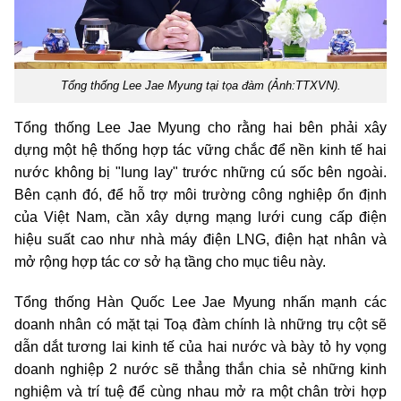
Tổng thống Lee Jae Myung tại tọa đàm (Ảnh:TTXVN).
Tổng thống Lee Jae Myung cho rằng hai bên phải xây
dựng một hệ thống hợp tác vững chắc để nền kinh tế hai
nước không bị "lung lay" trước những cú sốc bên ngoài.
Bên cạnh đó, để hỗ trợ môi trường công nghiệp ổn định
của Việt Nam, cần xây dựng mạng lưới cung cấp điện
hiệu suất cao như nhà máy điện LNG, điện hạt nhân và
mở rộng hợp tác cơ sở hạ tầng cho mục tiêu này.
Tổng thống Hàn Quốc Lee Jae Myung nhấn mạnh các
doanh nhân có mặt tại Toạ đàm chính là những trụ cột sẽ
dẫn dắt tương lai kinh tế của hai nước và bày tỏ hy vọng
doanh nghiệp 2 nước sẽ thẳng thắn chia sẻ những kinh
nghiệm và trí tuệ để cùng nhau mở ra một chân trời hợp