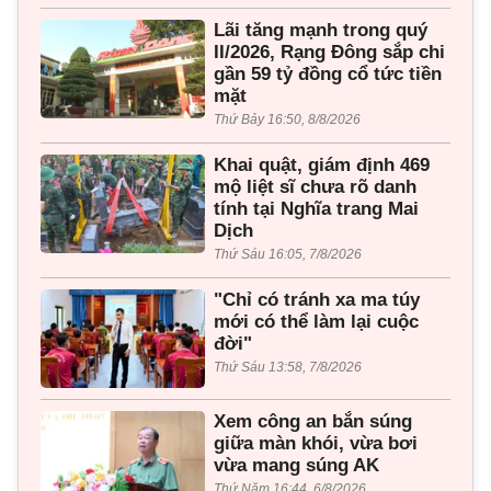
Lãi tăng mạnh trong quý
II/2026, Rạng Đông sắp chi
gần 59 tỷ đồng cổ tức tiền
mặt
Thứ Bảy 16:50, 8/8/2026
Khai quật, giám định 469
mộ liệt sĩ chưa rõ danh
tính tại Nghĩa trang Mai
Dịch
Thứ Sáu 16:05, 7/8/2026
"Chỉ có tránh xa ma túy
mới có thể làm lại cuộc
đời"
Thứ Sáu 13:58, 7/8/2026
Xem công an bắn súng
giữa màn khói, vừa bơi
vừa mang súng AK
Thứ Năm 16:44, 6/8/2026