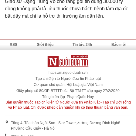
Giáo sư Đặng Hùng Võ cho rằng gói tín dụng 30.000 tỷ
đồng không phải là liều thuốc chữa bách bệnh làm địa ốc
bật dậy mà chỉ là hỗ trợ thị trường ấm dần lên.
RSS
Giới thiệu
Tin tức 24h
Báo mới
https://m.nguoiduatin.vn
Tạp chí điện tử Người đưa tin Pháp luật
Cơ quan chủ quản: Hội Luật gia Việt Nam
Giấy phép số 80/GP-BTTTT của Bộ TT&TT cấp ngày 27/2/2020
Tổng biên tập: Phạm Quốc Huy
Bản quyền thuộc Tạp chí điện tử Người đưa tin Pháp luật - Tạp chí Đời sống
và Pháp luật. Chỉ được phép dẫn nguồn khi có thoả thuận bằng văn bản.
Tầng 4, Tòa tháp Ngôi Sao - Star Tower, đường Dương Đình Nghệ -
Phường Cầu Giấy - Hà Nội