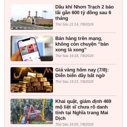
Dầu khí Nhơn Trạch 2 báo
lãi gần 600 tỷ đồng sau 6
tháng
Thứ Sáu 21:14, 7/8/2026
Bán hàng trên mạng,
không còn chuyện “bán
xong là xong”
Thứ Sáu 19:18, 7/8/2026
Giá vàng hôm nay (7/8):
Diễn biến đầy bất ngờ
Thứ Sáu 19:15, 7/8/2026
Khai quật, giám định 469
mộ liệt sĩ chưa rõ danh
tính tại Nghĩa trang Mai
Dịch
Thứ Sáu 16:05, 7/8/2026