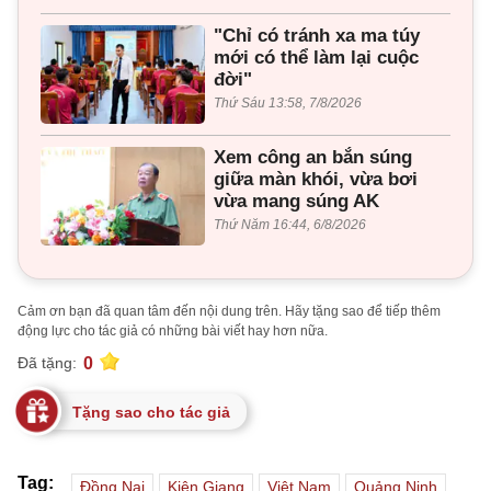
"Chỉ có tránh xa ma túy
mới có thể làm lại cuộc
đời"
Thứ Sáu 13:58, 7/8/2026
Xem công an bắn súng
giữa màn khói, vừa bơi
vừa mang súng AK
Thứ Năm 16:44, 6/8/2026
Cảm ơn bạn đã quan tâm đến nội dung trên. Hãy tặng sao để tiếp thêm
động lực cho tác giả có những bài viết hay hơn nữa.
0
Đã tặng:
Tặng sao cho tác giả
Tag:
Đồng Nai
Kiên Giang
Việt Nam
Quảng Ninh