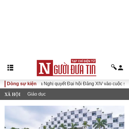
 XVI
Dòng sự kiện
Đưa Nghị quyết Đại hội Đảng XIV vào cuộc sống
XÃ HỘI
Giáo dục