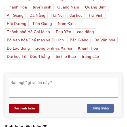
Thanh Hóa
tuyến sinh
Quảng Nam
Quảng Bình
An Giang
Đà Nẵng
Hà Nội
đại học
Trà Vinh
Hải Dương
Tiền Giang
Nam Định
Thành phố Hồ Chí Minh
Phú Yên
cao đẳng
Bộ Văn hóa Thể thao và Du lịch
Bắc Giang
Bộ Văn hóa
Bộ Lao động Thương binh và Xã hội
Khánh Hòa
Đại học Tôn Đức Thắng
tin the thao
trung cấp
Gửi bình luận
Đăng nhập
Bình luận tiêu biểu (
0
)