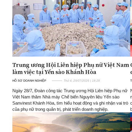
ĐA CHIỀU
INFOCUS
Quan điểm
Xi nhan Trái Phải
Bạn đọc viết
Trung ương Hội Liên hiệp Phụ nữ Việt Nam
làm việc tại Yến sào Khánh Hòa
HỒ SƠ DOANH NGHIỆP
Thứ 4, 29/07/2026 | 18:28
T
Ngày 28/7, Đoàn công tác Trung ương Hội Liên hiệp Phụ nữ
Việt Nam thăm Nhà máy Chế biến Nguyên liệu Yến sào
Sanvinest Khánh Hòa, tìm hiểu hoạt động và ghi nhận vai trò
của phụ nữ trong quản trị, phát triển doanh nghiệp.