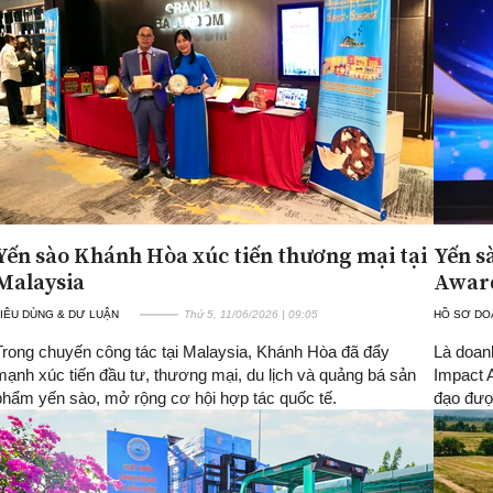
Yến sào Khánh Hòa xúc tiến thương mại tại
Yến s
Malaysia
Award
IÊU DÙNG & DƯ LUẬN
Thứ 5, 11/06/2026 | 09:05
HỒ SƠ DO
Trong chuyến công tác tại Malaysia, Khánh Hòa đã đẩy
Là doan
mạnh xúc tiến đầu tư, thương mại, du lịch và quảng bá sản
Impact 
phẩm yến sào, mở rộng cơ hội hợp tác quốc tế.
đạo đượ