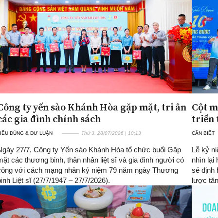
Công ty yến sào Khánh Hòa gặp mặt, tri ân
Cột m
các gia đình chính sách
triển
IÊU DÙNG & DƯ LUẬN
Thứ 3, 28/07/2026 | 10:13
CẦN BIẾT
Ngày 27/7, Công ty Yến sào Khánh Hòa tổ chức buổi Gặp
Lễ kỷ ni
mặt các thương binh, thân nhân liệt sĩ và gia đình người có
nhìn lại
công với cách mạng nhân kỷ niệm 79 năm ngày Thương
sẻ định
binh Liệt sĩ (27/7/1947 – 27/7/2026).
lược tăn