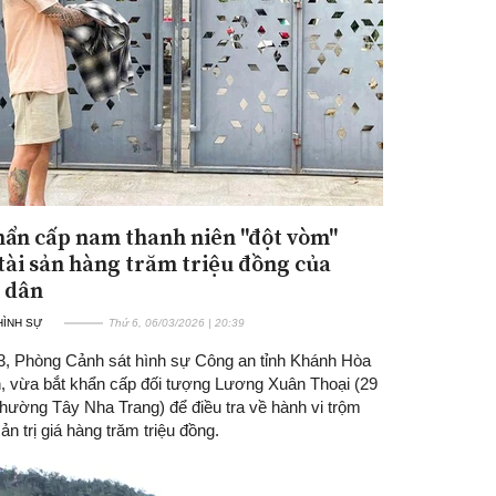
hẩn cấp nam thanh niên "đột vòm"
tài sản hàng trăm triệu đồng của
 dân
 HÌNH SỰ
Thứ 6, 06/03/2026 | 20:39
3, Phòng Cảnh sát hình sự Công an tỉnh Khánh Hòa
in, vừa bắt khẩn cấp đối tượng Lương Xuân Thoại (29
phường Tây Nha Trang) để điều tra về hành vi trộm
sản trị giá hàng trăm triệu đồng.