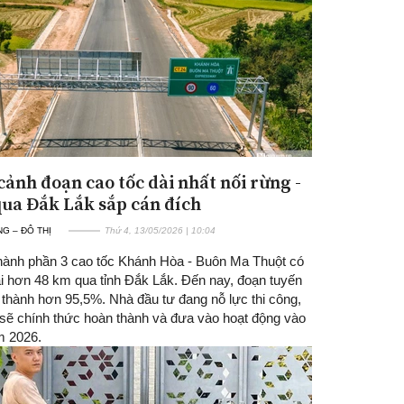
cảnh đoạn cao tốc dài nhất nối rừng -
qua Đắk Lắk sắp cán đích
G – ĐÔ THỊ
Thứ 4, 13/05/2026 | 10:04
hành phần 3 cao tốc Khánh Hòa - Buôn Ma Thuột có
ài hơn 48 km qua tỉnh Đắk Lắk. Đến nay, đoạn tuyến
 thành hơn 95,5%. Nhà đầu tư đang nỗ lực thi công,
 sẽ chính thức hoàn thành và đưa vào hoạt động vào
m 2026.