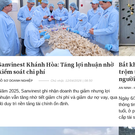
Sanvinest Khánh Hòa: Tăng lợi nhuận nhờ
Bắt k
kiểm soát chi phí
trộm 
người
HỒ SƠ DOANH NGHIỆP
Chủ nhật, 12/04/2026 | 08:50
AN NINH -
Năm 2025, Sanvinest ghi nhận doanh thu giảm nhưng lợi
nhuận vẫn tăng nhờ tiết giảm chi phí và giảm dư nợ vay, qua
Ngày 6/
đó duy trì nền tảng tài chính ổn định.
thông t
tuổi, ở 
cắp tài 