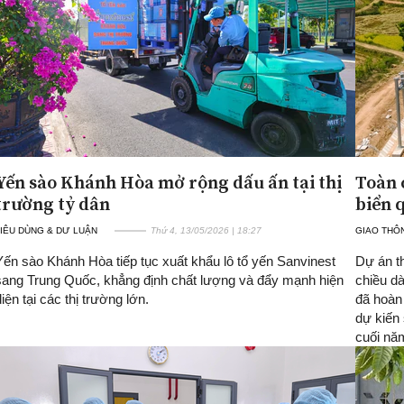
Yến sào Khánh Hòa mở rộng dấu ấn tại thị
Toàn 
trường tỷ dân
biển 
IÊU DÙNG & DƯ LUẬN
Thứ 4, 13/05/2026 | 18:27
GIAO THÔN
Yến sào Khánh Hòa tiếp tục xuất khẩu lô tổ yến Sanvinest
Dự án t
sang Trung Quốc, khẳng định chất lượng và đẩy mạnh hiện
chiều d
diện tại các thị trường lớn.
đã hoàn
dự kiến
cuối nă