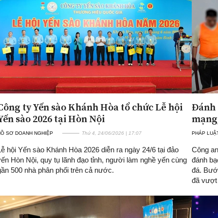
Công ty Yến sào Khánh Hòa tổ chức Lễ hội
Đánh 
Yến sào 2026 tại Hòn Nội
mạng,
HỒ SƠ DOANH NGHIỆP
Thứ 4, 24/06/2026 | 17:07
PHÁP LUẬ
Lễ hội Yến sào Khánh Hòa 2026 diễn ra ngày 24/6 tại đảo
Công an
yến Hòn Nội, quy tụ lãnh đạo tỉnh, người làm nghề yến cùng
đánh bạ
gần 500 nhà phân phối trên cả nước.
đá. Bướ
đã vượt 