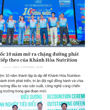
ốc 10 năm mở ra chặng đường phát
Đăng ký tin tức mới
 tiếp theo của Khánh Hòa Nutrition
Thứ 6, 17/07/2026 | 16:52
ệm 10 năm thành lập là dịp để Khánh Hòa Nutrition
 hành trình phát triển, tri ân đội ngũ đồng hành và chia
 hướng đầu tư vào sản xuất, công nghệ cùng chiến
g trưởng trong giai đoạn mới.