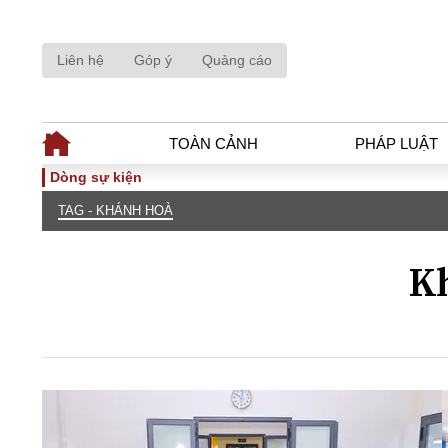
Liên hệ
Góp ý
Quảng cáo
TOÀN CẢNH
PHÁP LUẬT
Dòng sự kiện
TAG - KHÁNH HOÀ
TOÀN CẢNH
PHÁP LUẬ
Tiêu điểm
Dòng chảy phá
K
Chính sách
Góc nhìn luật 
Sự kiện
Hồ sơ điều tr
Đối thoại
Tiếng nói côn
Thế giới
An ninh - Hìn