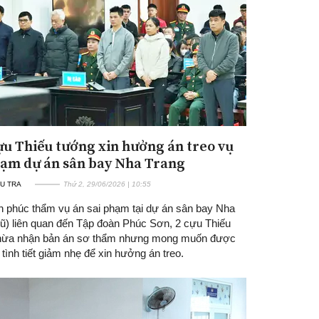
ựu Thiếu tướng xin hưởng án treo vụ
hạm dự án sân bay Nha Trang
U TRA
Thứ 2, 29/06/2026 | 10:55
ên phúc thẩm vụ án sai phạm tại dự án sân bay Nha
cũ) liên quan đến Tập đoàn Phúc Sơn, 2 cựu Thiếu
hừa nhận bản án sơ thẩm nhưng mong muốn được
tình tiết giảm nhẹ để xin hưởng án treo.