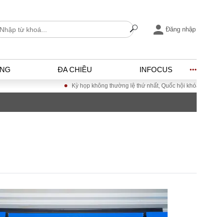
Đăng nhập
ỐNG
ĐA CHIỀU
INFOCUS
Kỳ họp không thường lệ thứ nhất, Quốc hội khóa XVI
Đưa Nghị quy
I
ĐỜI SỐNG
h
Gia đình
c
Sức khỏe
Cần biết
ờng
Cộng đồng mạng
ng – Đô thị