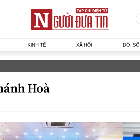
KINH TẾ
XÃ HỘI
ĐỜI S
T
KINH TẾ
XÃ HỘ
p luật
Bất động sản
Dân sin
hánh Hoà
gia
Tài chính - Ngân hàng
Giáo dụ
a
Kinh tế vĩ mô
Văn hoá
g dân
Hồ sơ doanh nghiệp
Môi trư
h sự
Xu hướng thị trường
Giao thô
Tiêu dùng và dư luận
Công nghệ