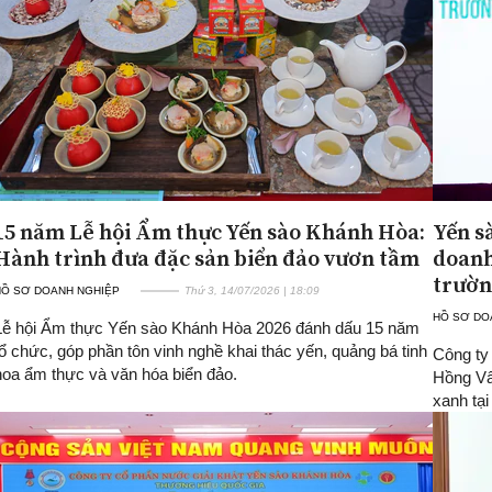
15 năm Lễ hội Ẩm thực Yến sào Khánh Hòa:
Yến s
Hành trình đưa đặc sản biển đảo vươn tầm
doanh
trườn
HỒ SƠ DOANH NGHIỆP
Thứ 3, 14/07/2026 | 18:09
HỒ SƠ DO
Lễ hội Ẩm thực Yến sào Khánh Hòa 2026 đánh dấu 15 năm
tổ chức, góp phần tôn vinh nghề khai thác yến, quảng bá tinh
Công ty
hoa ẩm thực và văn hóa biển đảo.
Hồng Vâ
xanh tại