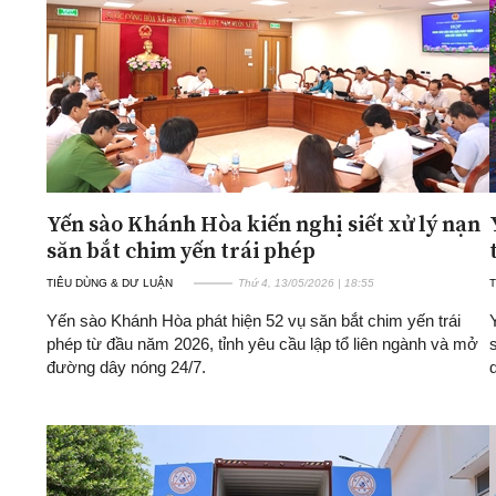
Yến sào Khánh Hòa kiến nghị siết xử lý nạn
săn bắt chim yến trái phép
TIÊU DÙNG & DƯ LUẬN
Thứ 4, 13/05/2026 | 18:55
T
Yến sào Khánh Hòa phát hiện 52 vụ săn bắt chim yến trái
phép từ đầu năm 2026, tỉnh yêu cầu lập tổ liên ngành và mở
đường dây nóng 24/7.