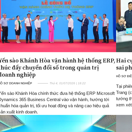
Yến sào Khánh Hòa vận hành hệ thống ERP,
Hai c
thúc đẩy chuyển đổi số trong quản trị
sai p
doanh nghiệp
HỒ SƠ ĐIỀ
HỒ SƠ DOANH NGHIỆP
Thứ 4, 01/07/2026 | 18:22
Tại phi
Trang (
Yến sào Khánh Hòa chính thức đưa hệ thống ERP Microsoft
tướng t
Dynamics 365 Business Central vào vận hành, hướng tới
xem xét 
chuẩn hóa quản trị, tối ưu hoạt động và nâng cao hiệu quả
sản xuất kinh doanh.