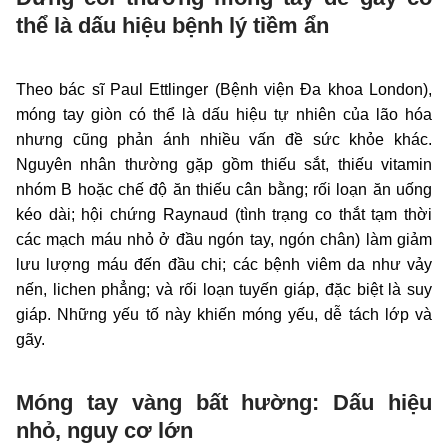
thể là dấu hiệu bệnh lý tiềm ẩn
Theo bác sĩ Paul Ettlinger (Bệnh viện Đa khoa London),
móng tay giòn có thể là dấu hiệu tự nhiên của lão hóa
nhưng cũng phản ánh nhiều vấn đề sức khỏe khác.
Nguyên nhân thường gặp gồm thiếu sắt, thiếu vitamin
nhóm B hoặc chế độ ăn thiếu cân bằng; rối loạn ăn uống
kéo dài; hội chứng Raynaud (tình trạng co thắt tạm thời
các mạch máu nhỏ ở đầu ngón tay, ngón chân) làm giảm
lưu lượng máu đến đầu chi; các bệnh viêm da như vảy
nến, lichen phẳng; và rối loạn tuyến giáp, đặc biệt là suy
giáp. Những yếu tố này khiến móng yếu, dễ tách lớp và
gãy.
Móng tay vàng bất hường: Dấu hiệu
nhỏ, nguy cơ lớn