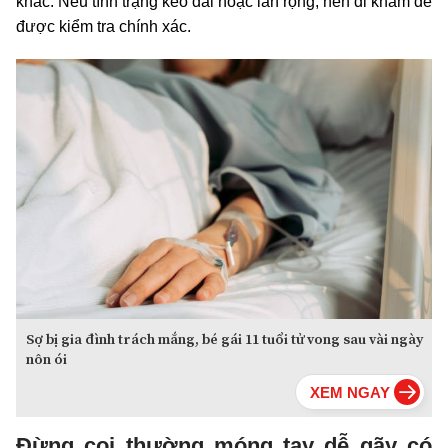
khác. Nếu tình trạng kéo dài hoặc lan rộng, nên đi khám để
được kiểm tra chính xác.
Sợ bị gia đình trách mắng, bé gái 11 tuổi tử vong sau vài ngày
nôn ói
Đừng coi thường móng tay dễ gãy có