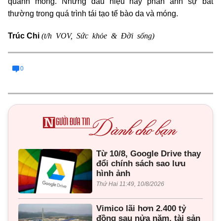
quanh móng. Những dấu hiệu này phản ánh sự bất
thường trong quá trình tái tạo tế bào da và móng.
(t/h VOV, Sức khỏe & Đời sống)
Trúc Chi
0
Từ 10/8, Google Drive thay
đổi chính sách sao lưu
hình ảnh
Thứ Hai 11:49, 10/8/2026
Vimico lãi hơn 2.400 tỷ
đồng sau nửa năm, tài sản