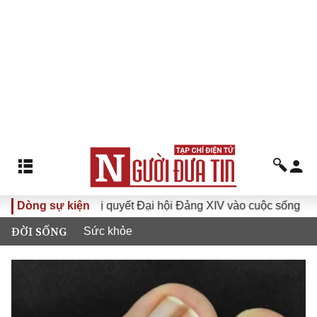
Đưa Nghị quyết Đại hội Đảng XIV vào cuộc sống
Dòng sự kiện
Hướng t
ĐỜI SỐNG
Sức khỏe