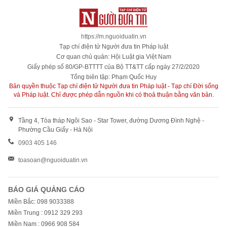
https://m.nguoiduatin.vn
Tạp chí điện tử Người đưa tin Pháp luật
Cơ quan chủ quản: Hội Luật gia Việt Nam
Giấy phép số 80/GP-BTTTT của Bộ TT&TT cấp ngày 27/2/2020
Tổng biên tập: Phạm Quốc Huy
Bản quyền thuộc Tạp chí điện tử Người đưa tin Pháp luật - Tạp chí Đời sống
và Pháp luật. Chỉ được phép dẫn nguồn khi có thoả thuận bằng văn bản.
Tầng 4, Tòa tháp Ngôi Sao - Star Tower, đường Dương Đình Nghệ -
Phường Cầu Giấy - Hà Nội
0903 405 146
toasoan@nguoiduatin.vn
BÁO GIÁ QUẢNG CÁO
Miền Bắc: 098 9033388
Miền Trung : 0912 329 293
Miền Nam : 0966 908 584