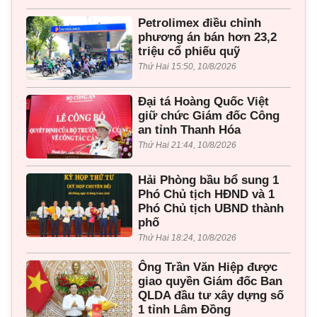
Petrolimex điều chỉnh
phương án bán hơn 23,2
triệu cổ phiếu quỹ
Thứ Hai 15:50, 10/8/2026
Đại tá Hoàng Quốc Việt
giữ chức Giám đốc Công
an tỉnh Thanh Hóa
Thứ Hai 21:44, 10/8/2026
Hải Phòng bầu bổ sung 1
Phó Chủ tịch HĐND và 1
Phó Chủ tịch UBND thành
phố
Thứ Hai 18:24, 10/8/2026
Ông Trần Văn Hiệp được
giao quyền Giám đốc Ban
QLDA đầu tư xây dựng số
1 tỉnh Lâm Đồng