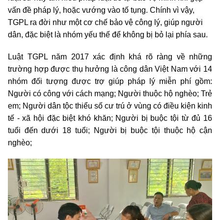
vấn đề pháp lý, hoặc vướng vào tố tụng. Chính vì vậy,
TGPL ra đời như một cơ chế bảo vệ công lý, giúp người
dân, đặc biệt là nhóm yếu thế để không bị bỏ lại phía sau.
Luật TGPL năm 2017 xác định khá rõ ràng về những
trường hợp được thụ hưởng là công dân Việt Nam với 14
nhóm đối tượng được trợ giúp pháp lý miễn phí gồm:
Người có công với cách mạng; Người thuộc hộ nghèo; Trẻ
em; Người dân tộc thiểu số cư trú ở vùng có điều kiện kinh
tế - xã hội đặc biệt khó khăn; Người bị buộc tội từ đủ 16
tuổi đến dưới 18 tuổi; Người bị buộc tội thuộc hộ cận
nghèo;