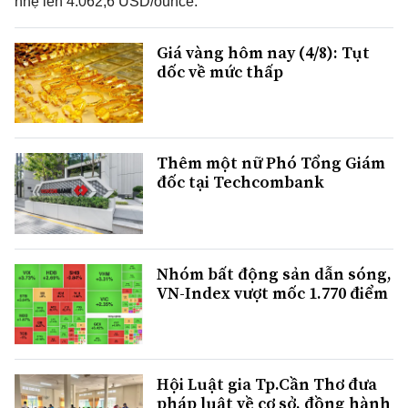
nhẹ lên 4.062,6 USD/ounce.
Giá vàng hôm nay (4/8): Tụt
dốc về mức thấp
Thêm một nữ Phó Tổng Giám
đốc tại Techcombank
Nhóm bất động sản dẫn sóng,
VN-Index vượt mốc 1.770 điểm
Hội Luật gia Tp.Cần Thơ đưa
pháp luật về cơ sở, đồng hành