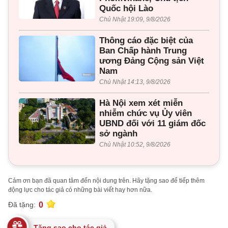
Quốc hội Lào
Chủ Nhật 19:09, 9/8/2026
Thông cáo đặc biệt của
Ban Chấp hành Trung
ương Đảng Cộng sản Việt
Nam
Chủ Nhật 14:13, 9/8/2026
Hà Nội xem xét miễn
nhiễm chức vụ Ủy viên
UBND đối với 11 giám đốc
sở ngành
Chủ Nhật 10:52, 9/8/2026
Cảm ơn bạn đã quan tâm đến nội dung trên. Hãy tặng sao để tiếp thêm
động lực cho tác giả có những bài viết hay hơn nữa.
0
Đã tặng:
Tặng sao cho tác giả