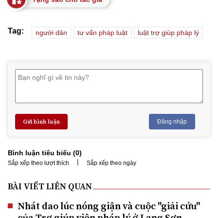
Tag:
người dân
tư vấn pháp luật
luật trợ giúp pháp lý
Gửi bình luận
Đăng nhập
Bình luận tiêu biểu (
0
)
|
Sắp xếp theo lượt thích
Sắp xếp theo ngày
BÀI VIẾT LIÊN QUAN
Nhát dao lúc nóng giận và cuộc "giải cứu"
của Trợ giúp viên pháp lý ở Lạng Sơn