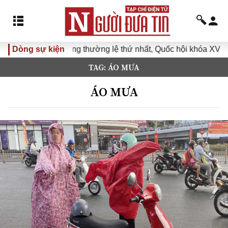
 không thường lệ thứ nhất, Quốc hội khóa XVI
Dòng sự kiện
Đưa Nghị q
TAG: ÁO MƯA
ÁO MƯA