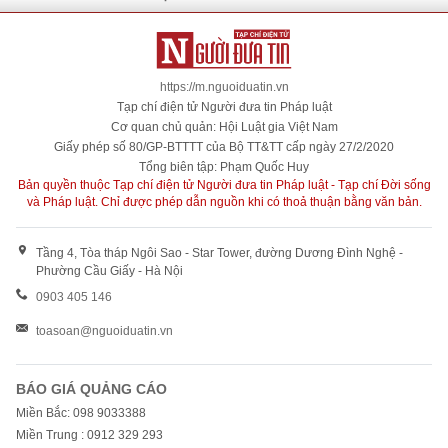
https://m.nguoiduatin.vn
Tạp chí điện tử Người đưa tin Pháp luật
Cơ quan chủ quản: Hội Luật gia Việt Nam
Giấy phép số 80/GP-BTTTT của Bộ TT&TT cấp ngày 27/2/2020
Tổng biên tập: Phạm Quốc Huy
Bản quyền thuộc Tạp chí điện tử Người đưa tin Pháp luật - Tạp chí Đời sống
và Pháp luật. Chỉ được phép dẫn nguồn khi có thoả thuận bằng văn bản.
Tầng 4, Tòa tháp Ngôi Sao - Star Tower, đường Dương Đình Nghệ -
Phường Cầu Giấy - Hà Nội
0903 405 146
toasoan@nguoiduatin.vn
BÁO GIÁ QUẢNG CÁO
Miền Bắc: 098 9033388
Miền Trung : 0912 329 293