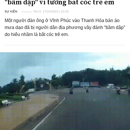
"bầm dập" vì tưởng bắt cóc trẻ em
SỰ KIỆN
Thứ 5, 17/10/2019 | 20:26
Một người đàn ông ở Vĩnh Phúc vào Thanh Hóa bán áo
mưa dạo đã bị người dân địa phương vây đánh “bầm dập”
do hiểu nhầm là bắt cóc trẻ em.