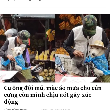
Cụ ông đội mũ, mặc áo mưa cho cún
cưng còn mình chịu ướt gây xúc
động
CỘNG ĐỒNG MẠNG
Thứ 4, 28/02/2018 | 13:00