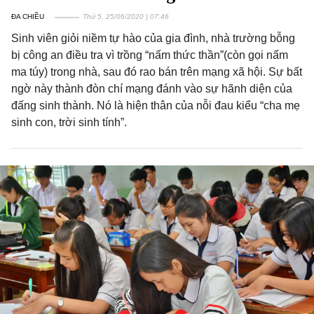
ĐA CHIỀU
Thứ 5, 25/06/2020 | 07:46
Sinh viên giỏi niềm tự hào của gia đình, nhà trường bỗng
bị công an điều tra vì trồng “nấm thức thần”(còn gọi nấm
ma túy) trong nhà, sau đó rao bán trên mạng xã hội. Sự bất
ngờ này thành đòn chí mạng đánh vào sự hãnh diện của
đấng sinh thành. Nó là hiện thân của nỗi đau kiểu “cha mẹ
sinh con, trời sinh tính”.