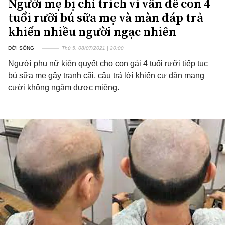
Người mẹ bị chỉ trích vì vẫn để con 4
tuổi rưỡi bú sữa mẹ và màn đáp trả
khiến nhiều người ngạc nhiên
ĐỜI SỐNG
Thứ 5, 08/07/2021 | 20:00
Người phụ nữ kiên quyết cho con gái 4 tuổi rưỡi tiếp tục
bú sữa mẹ gây tranh cãi, câu trả lời khiến cư dân mạng
cười không ngậm được miệng.