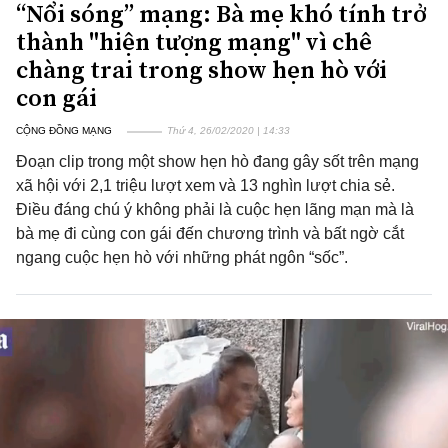
“Nổi sóng” mạng: Bà mẹ khó tính trở
thành "hiện tượng mạng" vì chê
chàng trai trong show hẹn hò với
con gái
CỘNG ĐỒNG MẠNG
Thứ 4, 26/02/2020 | 14:33
Đoạn clip trong một show hẹn hò đang gây sốt trên mạng
xã hội với 2,1 triệu lượt xem và 13 nghìn lượt chia sẻ.
Điều đáng chú ý không phải là cuộc hẹn lãng mạn mà là
bà mẹ đi cùng con gái đến chương trình và bất ngờ cắt
ngang cuộc hẹn hò với những phát ngôn “sốc”.