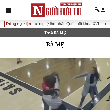
nhất, Quốc hội khóa XVI
Dòng sự kiện
Đưa Nghị quyết Đại hội Đảng XIV
TAG: BÀ MẸ
BÀ MẸ