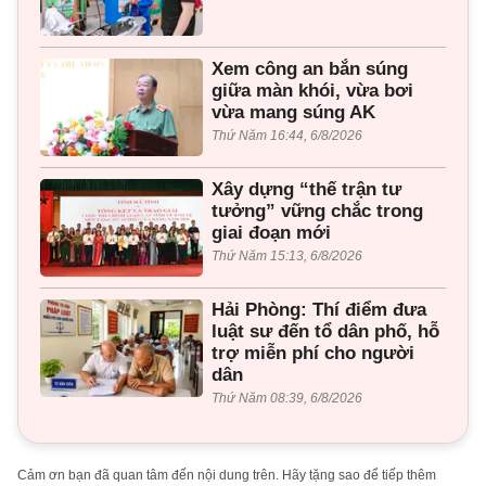
Xem công an bắn súng
giữa màn khói, vừa bơi
vừa mang súng AK
Thứ Năm 16:44, 6/8/2026
Xây dựng “thế trận tư
tưởng” vững chắc trong
giai đoạn mới
Thứ Năm 15:13, 6/8/2026
Hải Phòng: Thí điểm đưa
luật sư đến tổ dân phố, hỗ
trợ miễn phí cho người
dân
Thứ Năm 08:39, 6/8/2026
Cảm ơn bạn đã quan tâm đến nội dung trên. Hãy tặng sao để tiếp thêm