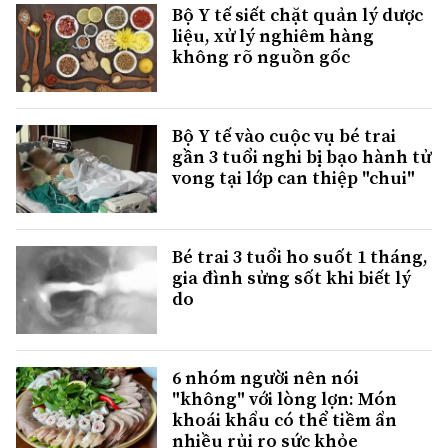
Bộ Y tế siết chặt quản lý dược
liệu, xử lý nghiêm hàng
không rõ nguồn gốc
Bộ Y tế vào cuộc vụ bé trai
gần 3 tuổi nghi bị bạo hành tử
vong tại lớp can thiệp "chui"
Bé trai 3 tuổi ho suốt 1 tháng,
gia đình sửng sốt khi biết lý
do
6 nhóm người nên nói
"không" với lòng lợn: Món
khoái khẩu có thể tiềm ẩn
nhiều rủi ro sức khỏe