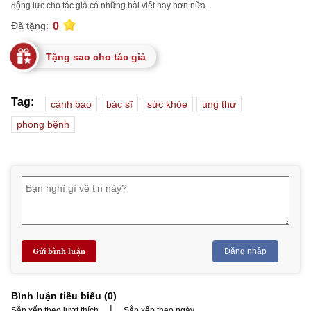
động lực cho tác giả có những bài viết hay hơn nữa.
0
Đã tặng:
Tặng sao cho tác giả
Tag:
cảnh báo
bác sĩ
sức khỏe
ung thư
phòng bệnh
Gửi bình luận
Đăng nhập
Bình luận tiêu biểu (
0
)
|
Sắp xếp theo lượt thích
Sắp xếp theo ngày