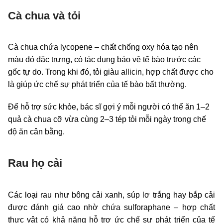
Cà chua và tỏi
Cà chua chứa lycopene – chất chống oxy hóa tạo nên
màu đỏ đặc trưng, có tác dụng bảo vệ tế bào trước các
gốc tự do. Trong khi đó, tỏi giàu allicin, hợp chất được cho
là giúp ức chế sự phát triển của tế bào bất thường.
Để hỗ trợ sức khỏe, bác sĩ gợi ý mỗi người có thể ăn 1–2
quả cà chua cỡ vừa cùng 2–3 tép tỏi mỗi ngày trong chế
độ ăn cân bằng.
Rau họ cải
Các loại rau như bông cải xanh, súp lơ trắng hay bắp cải
được đánh giá cao nhờ chứa sulforaphane – hợp chất
thực vật có khả năng hỗ trợ ức chế sự phát triển của tế