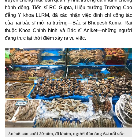
hành động. Tiến sĩ RC Gupta, Hiệu trưởng Trường Cao
đẳng Y khoa LLRM, đã xác nhận việc đình chỉ công tác
của hai bác sĩ mới ra trường—Bác sĩ Bhupesh Kumar Rai
thuộc Khoa Chỉnh hình và Bác sĩ Aniket—những người
đang trực tại thời điểm xảy ra vụ việc.
Ăn hải sản suốt 30 năm, đi khám, người đàn ông 64 tuổi sốc