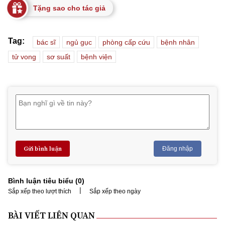
Tặng sao cho tác giả
Tag:
bác sĩ
ngủ gục
phòng cấp cứu
bệnh nhân
tử vong
sơ suất
bệnh viện
Gửi bình luận
Đăng nhập
Bình luận tiêu biểu (
0
)
|
Sắp xếp theo lượt thích
Sắp xếp theo ngày
BÀI VIẾT LIÊN QUAN