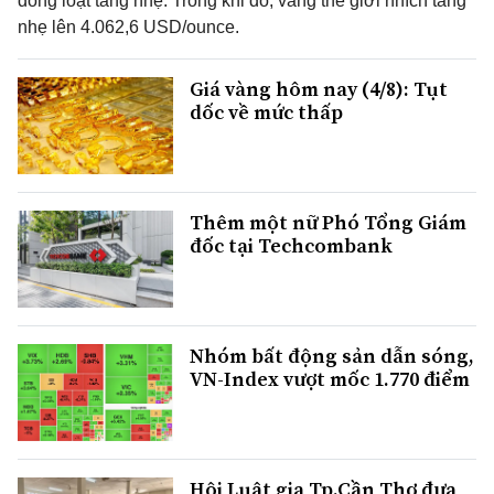
đồng loạt tăng nhẹ. Trong khi đó, vàng thế giới nhích tăng
nhẹ lên 4.062,6 USD/ounce.
Giá vàng hôm nay (4/8): Tụt
dốc về mức thấp
Thêm một nữ Phó Tổng Giám
đốc tại Techcombank
Nhóm bất động sản dẫn sóng,
VN-Index vượt mốc 1.770 điểm
Hội Luật gia Tp.Cần Thơ đưa