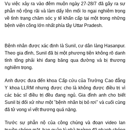
Vụ việc xảy ra vào đêm muộn ngày 27-28/7 đã gây ra sự
phẫn nộ rộng rãi và làm dấy lên mối lo ngại nghiêm trọng
về tình trạng chăm sóc y tế khẩn cấp tại một trong những
bệnh viện công lớn nhất phía tây Uttar Pradesh.
Bệnh nhân được xác định là Sunil, cư dân làng Hasanpur.
Theo gia đình, Sunil đã bị một phương tiện không rõ danh
tính tông phải khi đang băng qua đường và bị thương
nghiêm trọng.
Anh được đưa đến khoa Cấp cứu của Trường Cao đẳng
Y khoa LLRM nhưng được cho là không được điều trị vì
các bác sĩ điều trị đều đang ngủ. Gia đình anh cho biết
Sunil bị đối xử như một "bệnh nhân bị bỏ rơi" và cuối cùng
đã tử vong vì vết thương quá nặng.
Trước sự phẫn nộ của công chúng và đoạn video lan
truyền chóng mặt, ban quản lý nhà trường đã nhanh chóng