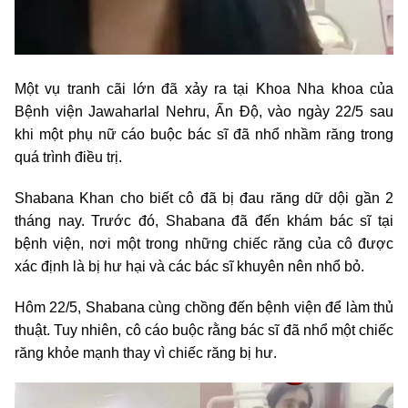
Một vụ tranh cãi lớn đã xảy ra tại Khoa Nha khoa của
Bệnh viện Jawaharlal Nehru, Ấn Độ, vào ngày 22/5 sau
khi một phụ nữ cáo buộc bác sĩ đã nhổ nhầm răng trong
quá trình điều trị.
Shabana Khan cho biết cô đã bị đau răng dữ dội gần 2
tháng nay. Trước đó, Shabana đã đến khám bác sĩ tại
bệnh viện, nơi một trong những chiếc răng của cô được
xác định là bị hư hại và các bác sĩ khuyên nên nhổ bỏ.
Hôm 22/5, Shabana cùng chồng đến bệnh viện để làm thủ
thuật. Tuy nhiên, cô cáo buộc rằng bác sĩ đã nhổ một chiếc
răng khỏe mạnh thay vì chiếc răng bị hư.