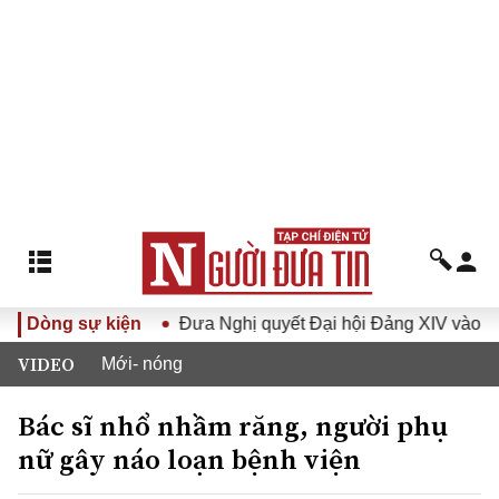
ội khóa XVI
Dòng sự kiện
Đưa Nghị quyết Đại hội Đảng XIV vào cuộc s
VIDEO
Mới- nóng
Bác sĩ nhổ nhầm răng, người phụ
nữ gây náo loạn bệnh viện