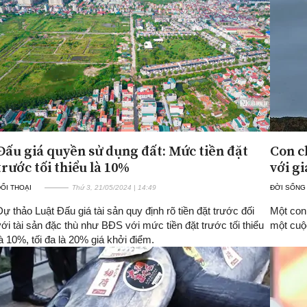
Đấu giá quyền sử dụng đất: Mức tiền đặt
Con c
trước tối thiểu là 10%
với gi
ỐI THOẠI
Thứ 3, 21/05/2024 | 14:49
ĐỜI SỐNG
Dự thảo Luật Đấu giá tài sản quy định rõ tiền đặt trước đối
Một con
với tài sản đặc thù như BĐS với mức tiền đặt trước tối thiểu
một cuộ
là 10%, tối đa là 20% giá khởi điểm.