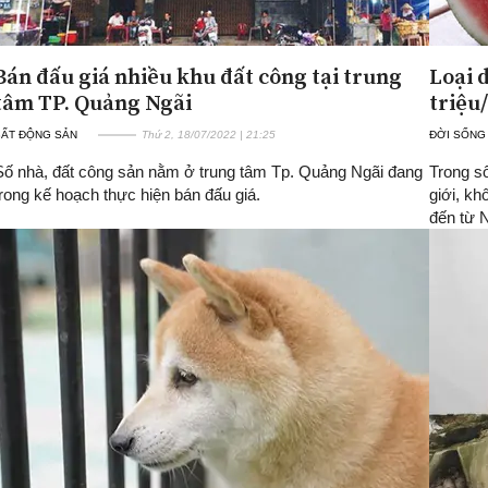
Bán đấu giá nhiều khu đất công tại trung
Loại 
tâm TP. Quảng Ngãi
triệu/
BẤT ĐỘNG SẢN
Thứ 2, 18/07/2022 | 21:25
ĐỜI SỐNG
Số nhà, đất công sản nằm ở trung tâm Tp. Quảng Ngãi đang
Trong s
trong kế hoạch thực hiện bán đấu giá.
giới, k
đến từ 