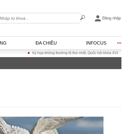
Đăng nhập
ỐNG
ĐA CHIỀU
INFOCUS
Kỳ họp không thường lệ thứ nhất, Quốc hội khóa XVI
Đưa Nghị quyết Đại 
I
ĐỜI SỐNG
h
Gia đình
c
Sức khỏe
Cần biết
ờng
Cộng đồng mạng
ng – Đô thị