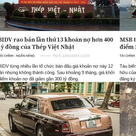
BIDV rao bán lần thứ 13 khoản nợ hơn 400
MSB t
tỷ đồng của Thép Việt Nhật
điểm 
ÀI CHÍNH - NGÂN HÀNG
Thứ 5, 12/01/2023 | 11:53
TÀI CHÍNH
BIDV từng nhiều lần tổ chức bán đấu giá khoản nợ này 12
Tàu biể
lần nhưng không thành công. Sau khoảng 9 tháng, giá khởi
hữu của
điểm khoản nợ đã giảm gần 300 tỷ đồng.
đăng ký