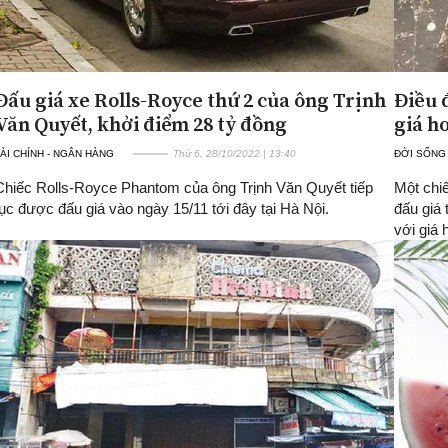
Đấu giá xe Rolls-Royce thứ 2 của ông Trịnh
Điều 
Văn Quyết, khởi điểm 28 tỷ đồng
giá h
ÀI CHÍNH - NGÂN HÀNG
Thứ 6, 28/10/2022 | 13:40
ĐỜI SỐNG
Chiếc Rolls-Royce Phantom của ông Trịnh Văn Quyết tiếp
Một chiế
tục được đấu giá vào ngày 15/11 tới đây tại Hà Nội.
đấu giá 
với giá 