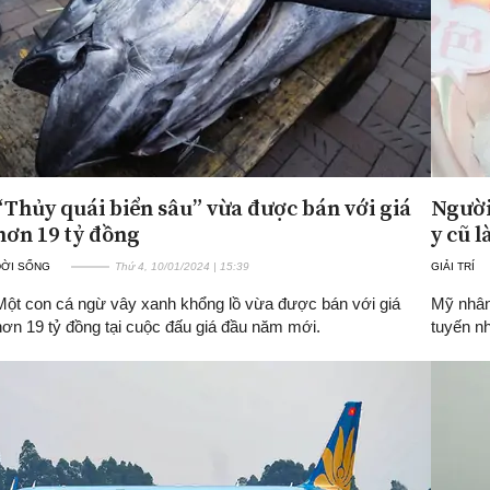
“Thủy quái biển sâu” vừa được bán với giá
Người
hơn 19 tỷ đồng
y cũ l
ĐỜI SỐNG
Thứ 4, 10/01/2024 | 15:39
GIẢI TRÍ
Một con cá ngừ vây xanh khổng lồ vừa được bán với giá
Mỹ nhân 
hơn 19 tỷ đồng tại cuộc đấu giá đầu năm mới.
tuyến n