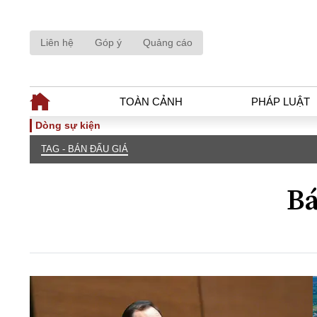
Liên hệ
Góp ý
Quảng cáo
TOÀN CẢNH
PHÁP LUẬT
Dòng sự kiện
TAG - BÁN ĐẤU GIÁ
TOÀN CẢNH
PHÁP LUẬ
Tiêu điểm
Dòng chảy phá
Bá
Chính sách
Góc nhìn luật 
Sự kiện
Hồ sơ điều tr
Đối thoại
Tiếng nói côn
Thế giới
An ninh - Hìn