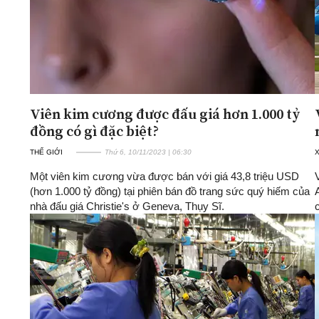
Viên kim cương được đấu giá hơn 1.000 tỷ
đồng có gì đặc biệt?
THẾ GIỚI
Thứ 6, 10/11/2023 | 06:30
X
Một viên kim cương vừa được bán với giá 43,8 triệu USD
(hơn 1.000 tỷ đồng) tại phiên bán đồ trang sức quý hiếm của
nhà đấu giá Christie's ở Geneva, Thụy Sĩ.