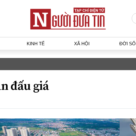
KINH TẾ
XÃ HỘI
ĐỜI S
T
KINH TẾ
XÃ HỘ
p luật
Bất động sản
Dân sin
n đấu giá
gia
Tài chính - Ngân hàng
Giáo dụ
a
Kinh tế vĩ mô
Văn hoá
g dân
Hồ sơ doanh nghiệp
Môi trư
h sự
Xu hướng thị trường
Giao thô
Tiêu dùng và dư luận
Công nghệ