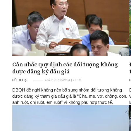
ĐA CHIỀU
INFOCUS
Quan điểm
Xi nhan Trái Phải
Bạn đọc viết
Cân nhắc quy định các đối tượng không
được đăng ký đấu giá
ĐỐI THOẠI
Thứ 3, 21/05/2024 | 17:18
Đ
ĐBQH đề nghị không nên bổ sung nhóm đối tượng không
được đăng ký tham gia đấu giá là “Cha, mẹ, vợ, chồng, con,
anh ruột, chị ruột, em ruột" vì không phù hợp thực tế.