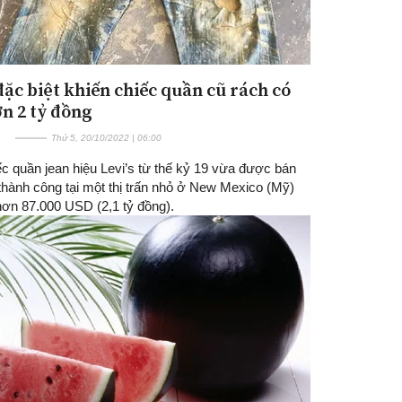
đặc biệt khiến chiếc quần cũ rách có
ơn 2 tỷ đồng
Thứ 5, 20/10/2022 | 06:00
c quần jean hiệu Levi’s từ thế kỷ 19 vừa được bán
thành công tại một thị trấn nhỏ ở New Mexico (Mỹ)
hơn 87.000 USD (2,1 tỷ đồng).