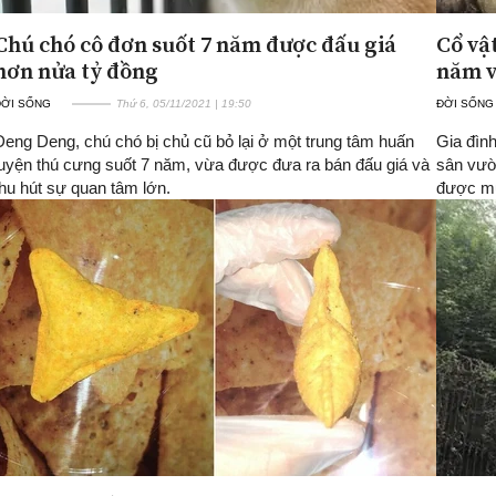
Chú chó cô đơn suốt 7 năm được đấu giá
Cổ vậ
hơn nửa tỷ đồng
năm v
ĐỜI SỐNG
Thứ 6, 05/11/2021 | 19:50
ĐỜI SỐNG
Deng Deng, chú chó bị chủ cũ bỏ lại ở một trung tâm huấn
Gia đìn
luyện thú cưng suốt 7 năm, vừa được đưa ra bán đấu giá và
sân vườ
thu hút sự quan tâm lớn.
được mua