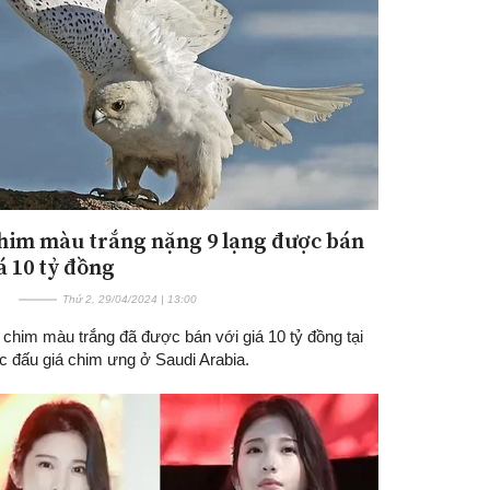
him màu trắng nặng 9 lạng được bán
Đăng ký tin tức mới
á 10 tỷ đồng
Thứ 2, 29/04/2024 | 13:00
 chim màu trắng đã được bán với giá 10 tỷ đồng tại
c đấu giá chim ưng ở Saudi Arabia.