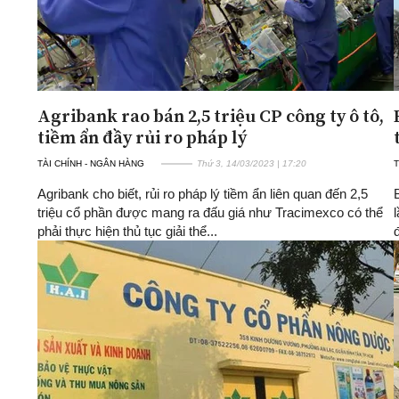
Agribank rao bán 2,5 triệu CP công ty ô tô,
tiềm ẩn đầy rủi ro pháp lý
TÀI CHÍNH - NGÂN HÀNG
Thứ 3, 14/03/2023 | 17:20
T
Agribank cho biết, rủi ro pháp lý tiềm ẩn liên quan đến 2,5
triệu cổ phần được mang ra đấu giá như Tracimexco có thể
phải thực hiện thủ tục giải thể...