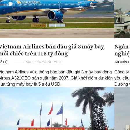
Vietnam Airlines bán đấu giá 3 máy bay,
Ngân 
mỗi chiếc trên 118 tỷ đồng
nghiệ
Ã HỘI
Thứ 2, 10/07/2023 | 19:36
TÀI CHÍNH
Vietnam Airlines vừa thông báo bán đấu giá 3 máy bay dòng
Công ty
Airbus A321CEO sản xuất năm 2007. Giá khởi điểm dự kiến
yêu cầu
của từng máy bay là 5 triệu USD.
Dương 