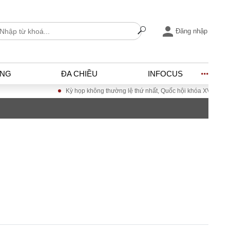
Đăng nhập
ỐNG
ĐA CHIỀU
INFOCUS
Kỳ họp không thường lệ thứ nhất, Quốc hội khóa XVI
Đưa Nghị quyết Đại hộ
I
ĐỜI SỐNG
h
Gia đình
c
Sức khỏe
Cần biết
ờng
Cộng đồng mạng
ng – Đô thị