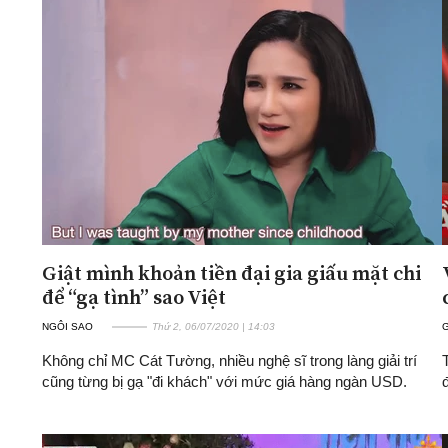
Giật mình khoản tiền đại gia giấu mặt chi
để “gạ tình” sao Việt
NGÔI SAO
Thứ 2, 06/07/2020 | 14:03
G
Không chỉ MC Cát Tường, nhiều nghệ sĩ trong làng giải trí
cũng từng bị gạ "đi khách" với mức giá hàng ngàn USD.