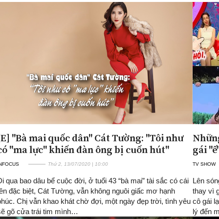
[E] "Bà mai quốc dân" Cát Tường: "Tôi như
Những
có "ma lực" khiến đàn ông bị cuốn hút"
gái "
INFOCUS
Thứ 2, 13/07/2020 | 10:00
TV SHOW
Đi qua bao dâu bể cuộc đời, ở tuổi 43 “bà mai” tài sắc có cái
Lên són
tên đặc biệt, Cát Tường, vẫn không nguôi giấc mơ hạnh
thay vì 
phúc. Chị vẫn khao khát chờ đợi, một ngày đẹp trời, tình yêu
cô gái 
sẽ gõ cửa trái tim mình…
lý đến 