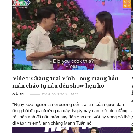
Video: Chàng trai Vĩnh Long mang hẳn
mân cháo tự nấu đến show hẹn hò
GIẢI TRÍ
Thứ 6, 06/12/2019 | 14:38
G
“Ngày xưa người ta nói đường đến trái tim của người đàn
ông phải đi qua đường dạ dày. Ngày nay nam nữ bình đẳng
rồi, nên anh đã nấu món này đến cho em, với hy vọng có thể
đi vào tim em”, anh chàng Mạnh Tuấn nói.