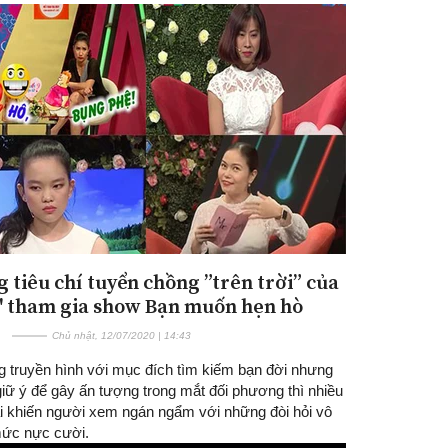
 tiêu chí tuyển chồng ”trên trời” của
ế" tham gia show Bạn muốn hẹn hò
Chủ nhật, 12/07/2020 | 14:43
g truyền hình với mục đích tìm kiếm bạn đời nhưng
giữ ý để gây ấn tượng trong mắt đối phương thì nhiều
lại khiến người xem ngán ngẩm với những đòi hỏi vô
mức nực cười.