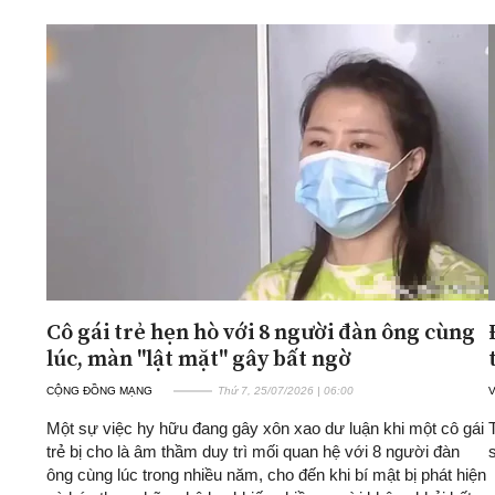
ĐA CHIỀU
INFOCUS
Quan điểm
Xi nhan Trái Phải
Bạn đọc viết
Cô gái trẻ hẹn hò với 8 người đàn ông cùng
lúc, màn "lật mặt" gây bất ngờ
CỘNG ĐỒNG MẠNG
Thứ 7, 25/07/2026 | 06:00
Một sự việc hy hữu đang gây xôn xao dư luận khi một cô gái
trẻ bị cho là âm thầm duy trì mối quan hệ với 8 người đàn
ông cùng lúc trong nhiều năm, cho đến khi bí mật bị phát hiện