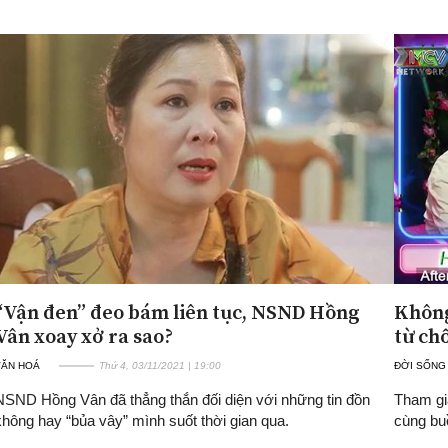
“Vận đen” đeo bám liên tục, NSND Hồng
Không
Vân xoay xở ra sao?
từ ch
VĂN HOÁ
Thứ 4, 03/11/2021 | 19:00
ĐỜI SỐNG
NSND Hồng Vân đã thẳng thắn đối diện với những tin đồn
Tham gi
không hay “bủa vây” mình suốt thời gian qua.
cùng buồ