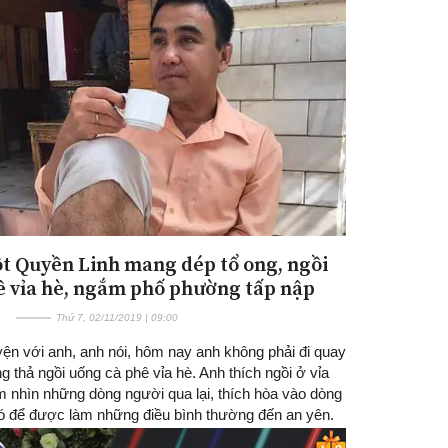
t Quyền Linh mang dép tổ ong, ngồi
ê vỉa hè, ngắm phố phường tấp nập
Thứ 7, 02/11/2019 | 09:00
yện với anh, anh nói, hôm nay anh không phải đi quay
g thả ngồi uống cà phê vỉa hè. Anh thích ngồi ở vỉa
m nhìn những dòng người qua lại, thích hòa vào dòng
ó để được làm những điều bình thường đến an yên.