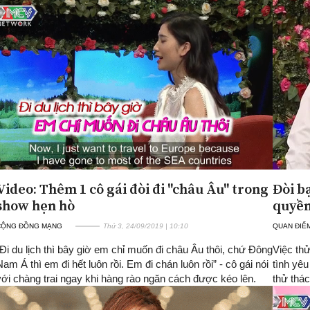
Video: Thêm 1 cô gái đòi đi "châu Âu" trong
Đòi bạ
show hẹn hò
quyền
CỘNG ĐỒNG MẠNG
Thứ 3, 24/09/2019 | 10:10
QUAN ĐIỂ
“Đi du lịch thì bây giờ em chỉ muốn đi châu Âu thôi, chứ Đông
Việc thử
Nam Á thì em đi hết luôn rồi. Em đi chán luôn rồi” - cô gái nói
tình yêu
với chàng trai ngay khi hàng rào ngăn cách được kéo lên.
thử thác