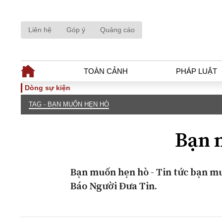
Liên hệ
Góp ý
Quảng cáo
TOÀN CẢNH
PHÁP LUẬT
Dòng sự kiện
TAG - BẠN MUỐN HẸN HÒ
TOÀN CẢNH
PHÁP LUẬ
Tiêu điểm
Dòng chảy phá
Bạn 
Chính sách
Góc nhìn luật 
Sự kiện
Hồ sơ điều tr
Đối thoại
Tiếng nói côn
Bạn muốn hẹn hò - Tin tức bạn mu
Thế giới
An ninh - Hìn
Báo Người Đưa Tin.