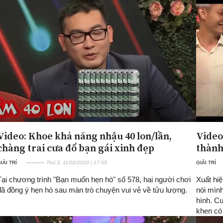
Video: Khoe khả năng nhậu 40 lon/lần,
Video
chàng trai cưa đổ bạn gái xinh đẹp
thành
IẢI TRÍ
Thứ 3, 11/02/2020 | 17:55
GIẢI TRÍ
Tại chương trình "Bạn muốn hẹn hò" số 578, hai người chơi
Xuất hi
đã đồng ý hẹn hò sau màn trò chuyện vui vẻ về tửu lượng.
nói mình
hình. C
khen có 