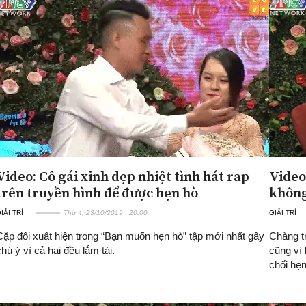
Video: Cô gái xinh đẹp nhiệt tình hát rap
Video
trên truyền hình để được hẹn hò
không
IẢI TRÍ
Thứ 4, 23/10/2019 | 20:00
GIẢI TRÍ
Cặp đôi xuất hiện trong “Bạn muốn hẹn hò” tập mới nhất gây
Chàng t
chú ý vì cả hai đều lắm tài.
cũng vì
chối hẹn