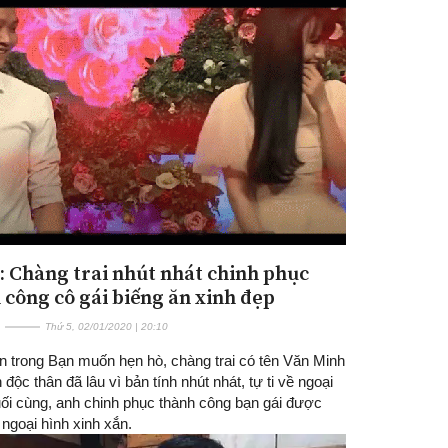
: Chàng trai nhút nhát chinh phục
 công cô gái biếng ăn xinh đẹp
Thứ 5, 02/01/2020 | 20:10
ện trong Bạn muốn hẹn hò, chàng trai có tên Văn Minh
 độc thân đã lâu vì bản tính nhút nhát, tự ti về ngoại
uối cùng, anh chinh phục thành công bạn gái được
ngoại hình xinh xắn.