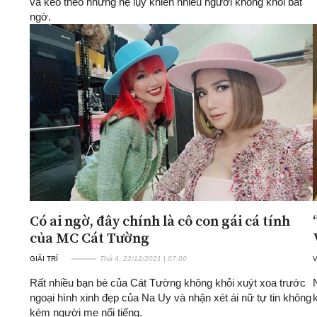
và kéo theo những hệ lụy khiến nhiều người không khỏi bất
ngờ.
Có ai ngờ, đây chính là cô con gái cá tính
của MC Cát Tường
GIẢI TRÍ
Thứ 4, 22/12/2021 | 07:00
Rất nhiều bạn bè của Cát Tường không khỏi xuýt xoa trước
ngoại hình xinh đẹp của Na Uy và nhận xét ái nữ tự tin không
kém người mẹ nổi tiếng.