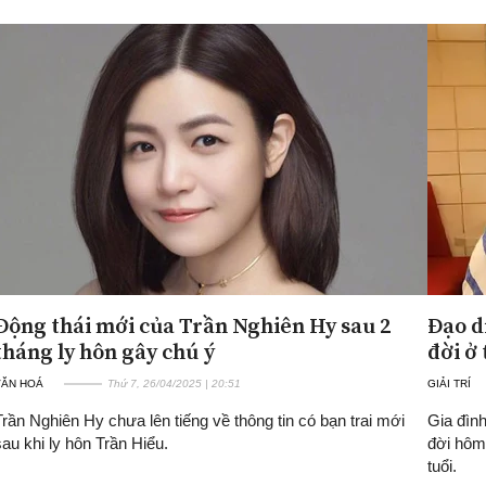
Động thái mới của Trần Nghiên Hy sau 2
Đạo d
tháng ly hôn gây chú ý
đời ở 
VĂN HOÁ
Thứ 7, 26/04/2025 | 20:51
GIẢI TRÍ
Trần Nghiên Hy chưa lên tiếng về thông tin có bạn trai mới
Gia đìn
sau khi ly hôn Trần Hiểu.
đời hôm
tuổi.