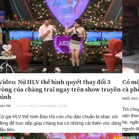
Video: Nữ HLV thể hình quyết thay đổi 3
Có mộ
vòng của chàng trai ngay trên show truyền
cà ph
hình
NGÔI SAO
IẢI TRÍ
Thứ 5, 05/12/2019 | 13:00
Trò chu
nên thon
Cô gái HLV thể hình Bào Hà còn chu đáo chuẩn bị nhạc sôi
hè, ngắ
động để trực tiếp giúp chàng trai có những cải thiện vóc dáng
người đ
đầu tiên.