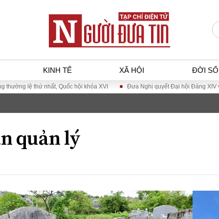
KINH TẾ
XÃ HỘI
ĐỜI S
hất, Quốc hội khóa XVI
Đưa Nghị quyết Đại hội Đảng XIV vào cuộc sống
T
KINH TẾ
XÃ HỘ
p luật
Bất động sản
Dân sin
n quản lý
gia
Tài chính - Ngân hàng
Giáo dụ
a
Kinh tế vĩ mô
Văn hoá
g dân
Hồ sơ doanh nghiệp
Môi trư
h sự
Xu hướng thị trường
Giao thô
Tiêu dùng và dư luận
Công nghệ