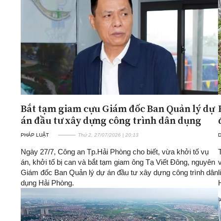
ĐA CHIỀU
INFOCUS
Quan điểm
Xi nhan Trái Phải
Bạn đọc viết
Bắt tạm giam cựu Giám đốc Ban Quản lý dự
án đầu tư xây dựng công trình dân dụng
PHÁP LUẬT
Thứ 2, 27/07/2026 | 20:13
D
Ngày 27/7, Công an Tp.Hải Phòng cho biết, vừa khởi tố vụ
án, khởi tố bị can và bắt tạm giam ông Tạ Viết Đông, nguyên
Giám đốc Ban Quản lý dự án đầu tư xây dựng công trình dân
dụng Hải Phòng.