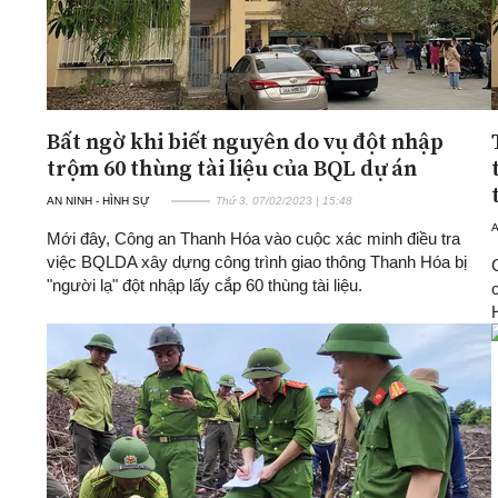
Bất ngờ khi biết nguyên do vụ đột nhập
trộm 60 thùng tài liệu của BQL dự án
AN NINH - HÌNH SỰ
Thứ 3, 07/02/2023 | 15:48
A
Mới đây, Công an Thanh Hóa vào cuộc xác minh điều tra
việc BQLDA xây dựng công trình giao thông Thanh Hóa bị
"người lạ" đột nhập lấy cắp 60 thùng tài liệu.