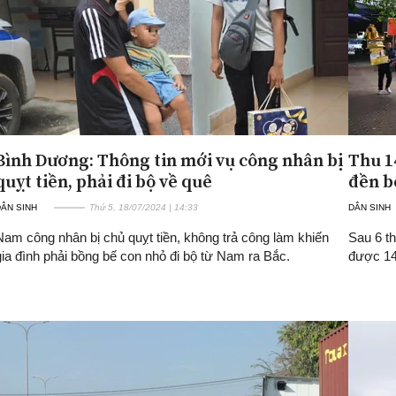
Bình Dương: Thông tin mới vụ công nhân bị
Thu 1
quỵt tiền, phải đi bộ về quê
đền b
ÂN SINH
Thứ 5, 18/07/2024 | 14:33
DÂN SINH
Nam công nhân bị chủ quỵt tiền, không trả công làm khiến
Sau 6 t
gia đình phải bồng bế con nhỏ đi bộ từ Nam ra Bắc.
được 14