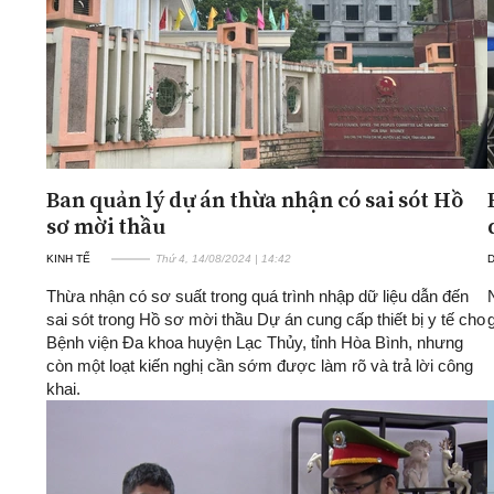
Ban quản lý dự án thừa nhận có sai sót Hồ
sơ mời thầu
KINH TẾ
Thứ 4, 14/08/2024 | 14:42
D
Thừa nhận có sơ suất trong quá trình nhập dữ liệu dẫn đến
sai sót trong Hồ sơ mời thầu Dự án cung cấp thiết bị y tế cho
Bệnh viện Đa khoa huyện Lạc Thủy, tỉnh Hòa Bình, nhưng
còn một loạt kiến nghị cần sớm được làm rõ và trả lời công
khai.