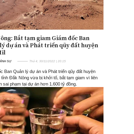
ông: Bắt tạm giam Giám đốc Ban
lý dự án và Phát triển qũy đất huyện
il
 HÌNH SỰ
Thứ 4, 30/11/2022 | 20:15
c Ban Quản lý dự án và Phát triển qũy đất huyện
 tỉnh Đắk Nông vừa bị khởi tố, bắt tạm giam vì liên
n sai phạm tại dự án hơn 1.600 tỷ đồng.