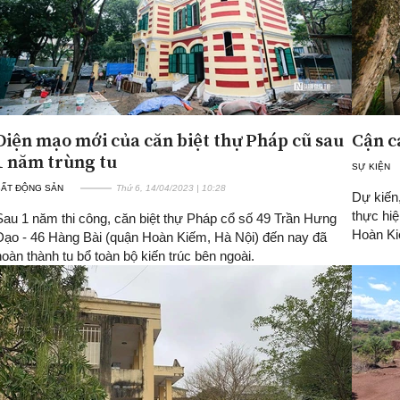
Diện mạo mới của căn biệt thự Pháp cũ sau
Cận c
1 năm trùng tu
SỰ KIỆN
BẤT ĐỘNG SẢN
Thứ 6, 14/04/2023 | 10:28
Dự kiến
thực hi
Sau 1 năm thi công, căn biệt thự Pháp cổ số 49 Trần Hưng
Hoàn Ki
Đạo - 46 Hàng Bài (quận Hoàn Kiếm, Hà Nội) đến nay đã
hoàn thành tu bổ toàn bộ kiến trúc bên ngoài.