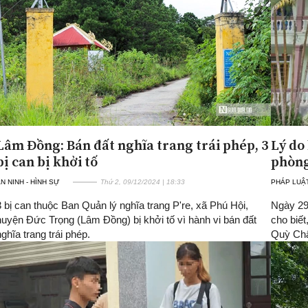
Lâm Đồng: Bán đất nghĩa trang trái phép, 3
Lý do
bị can bị khởi tố
phòng
N NINH - HÌNH SỰ
Thứ 2, 09/12/2024 | 18:33
PHÁP LUẬ
3 bị can thuộc Ban Quản lý nghĩa trang P're, xã Phú Hội,
Ngày 29
huyện Đức Trọng (Lâm Đồng) bị khởi tố vì hành vi bán đất
cho biết
nghĩa trang trái phép.
Quỳ Châ