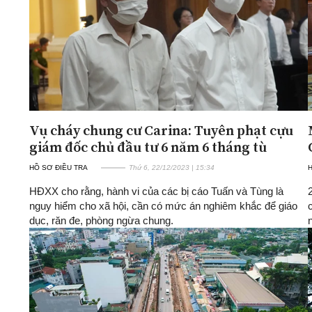
Vụ cháy chung cư Carina: Tuyên phạt cựu
giám đốc chủ đầu tư 6 năm 6 tháng tù
HỒ SƠ ĐIỀU TRA
Thứ 6, 22/12/2023 | 15:34
H
HĐXX cho rằng, hành vi của các bị cáo Tuấn và Tùng là
nguy hiểm cho xã hội, cần có mức án nghiêm khắc để giáo
dục, răn đe, phòng ngừa chung.