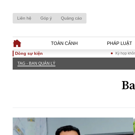
Liên hệ
Góp ý
Quảng cáo
TOÀN CẢNH
PHÁP LUẬT
Dòng sự kiện
Kỳ họp không thường lệ thứ n
TAG - BAN QUẢN LÝ
TOÀN CẢNH
PHÁP LUẬ
Tiêu điểm
Dòng chảy phá
Ba
Chính sách
Góc nhìn luật 
Sự kiện
Hồ sơ điều tr
Đối thoại
Tiếng nói côn
Thế giới
An ninh - Hìn