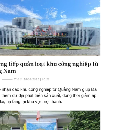
ng tiếp quản loạt khu công nghiệp từ
Đăng ký tin tức mới
g Nam
Thứ 2, 18/08/2025 | 16:22
ếp nhận các khu công nghiệp từ Quảng Nam giúp Đà
thêm dư địa phát triển sản xuất, đồng thời giảm áp
đai, hạ tầng tại khu vực nội thành.