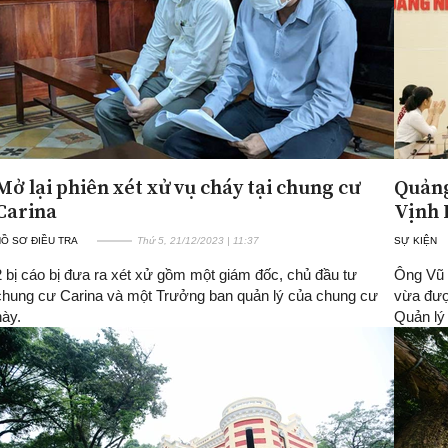
Mở lại phiên xét xử vụ cháy tại chung cư
Quảng
Carina
Vịnh 
Ồ SƠ ĐIỀU TRA
Thứ 5, 21/12/2023 | 11:37
SỰ KIỆN
2 bị cáo bị đưa ra xét xử gồm một giám đốc, chủ đầu tư
Ông Vũ 
chung cư Carina và một Trưởng ban quản lý của chung cư
vừa đượ
này.
Quản lý