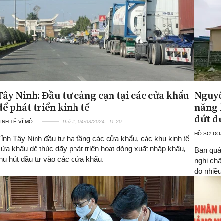
Tây Ninh: Đầu tư cảng cạn tại các cửa khẩu
Nguyê
để phát triển kinh tế
năng 
dứt d
INH TẾ VĨ MÔ
Thứ 2, 04/03/2024 | 11:20
HỒ SƠ DO
Tỉnh Tây Ninh đầu tư hạ tầng các cửa khẩu, các khu kinh tế
cửa khẩu để thúc đẩy phát triển hoạt động xuất nhập khẩu,
Ban quả
thu hút đầu tư vào các cửa khẩu.
nghị ch
do nhiều