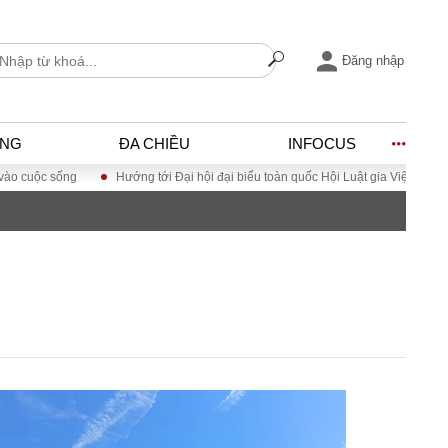
Đăng nhập
ỐNG
ĐA CHIỀU
INFOCUS
Hướng tới Đại hội đại biểu toàn quốc Hội Luật gia Việt Nam lần thứ XV
C
I
ĐỜI SỐNG
h
Gia đình
c
Sức khỏe
Cần biết
ờng
Cộng đồng mạng
ng – Đô thị