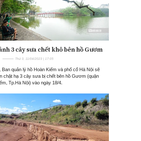
ảnh 3 cây sưa chết khô bên hồ Gươm
Thứ 3, 11/04/2023 | 17:05
, Ban quản lý hồ Hoàn Kiếm và phố cổ Hà Nội sẽ
ện chặt hạ 3 cây sưa bị chết bên hồ Gươm (quận
ếm, Tp.Hà Nội) vào ngày 18/4.