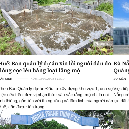
Huế: Ban quản lý dự án xin lỗi người dân do
Đà Nẵ
đóng cọc lên hàng loạt lăng mộ
Quản
ÂN SINH
Thứ 5, 28/08/2025 | 18:19
SỰ KIỆN
Theo Ban Quản lý dự án Đầu tư xây dựng khu vực 1, qua sự
Việc ti
việc nêu trên, đơn vị nhận thức sâu sắc rằng, mộ chí là nơi
Nẵng có 
linh thiêng, gắn liền với tín ngưỡng và tâm linh của người dân
lực đất 
Huế, cần được tôn trọng.