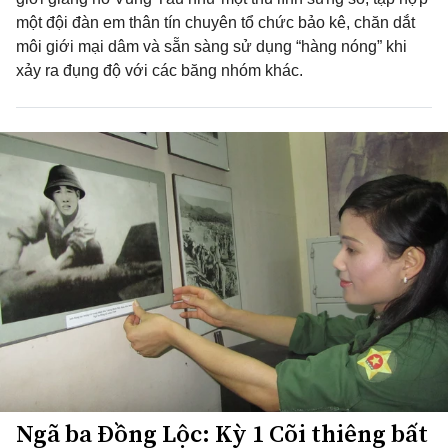
một đội đàn em thân tín chuyên tổ chức bảo kê, chăn dắt
môi giới mại dâm và sẵn sàng sử dụng “hàng nóng” khi
xảy ra đụng độ với các băng nhóm khác.
Ngã ba Đồng Lộc: Kỳ 1 Cõi thiêng bất