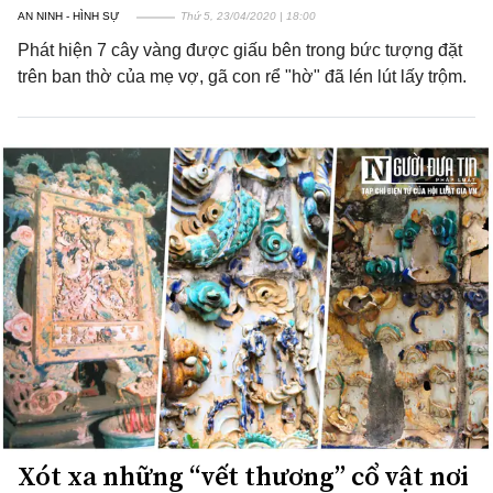
AN NINH - HÌNH SỰ
Thứ 5, 23/04/2020 | 18:00
Phát hiện 7 cây vàng được giấu bên trong bức tượng đặt
trên ban thờ của mẹ vợ, gã con rể "hờ" đã lén lút lấy trộm.
Xót xa những “vết thương” cổ vật nơi