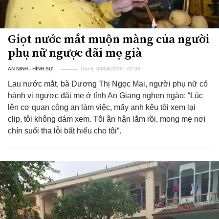
Giọt nước mắt muộn màng của người
phụ nữ ngược đãi mẹ già
AN NINH - HÌNH SỰ
Thứ 6, 03/04/2020 | 07:00
Lau nước mắt, bà Dương Thị Ngọc Mai, người phụ nữ có
hành vi ngược đãi mẹ ở tỉnh An Giang nghẹn ngào: “Lúc
lên cơ quan công an làm việc, mấy anh kêu tôi xem lại
clip, tôi không dám xem. Tôi ân hận lắm rồi, mong mẹ nơi
chín suối tha lỗi bất hiếu cho tôi”.