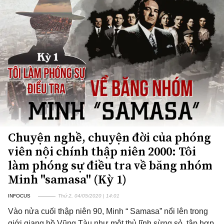
Chuyện nghề, chuyện đời của phóng
viên nội chính thập niên 2000: Tôi
làm phóng sự điều tra về băng nhóm
Minh "samasa" (Kỳ 1)
INFOCUS
Thứ 2, 04/05/2020 | 14:01
Vào nửa cuối thập niên 90, Minh “ Samasa” nổi lên trong
giới giang hồ Vũng Tàu như một thủ lĩnh sừng sỏ, tập hợp