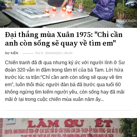
Đại thắng mùa Xuân 1975: "Chỉ cần
anh còn sống sẽ quay về tìm em"
SỰ KIỆN
Thứ 5, 30/04/2020 | 06:00
Chiến tranh đã đi qua nhưng ký ức với người lính ở Sư
đoàn 320 vẫn in đậm trong tâm trí của bà Tam. Lời hứa
trước lúc ra trận:“Chỉ cần anh còn sống sẽ quay về tìm
em”, luôn thôi thúc người đàn bà đã bước qua tuổi 60
không ngừng tìm kiếm người yêu, còn sống hay đã mãi
mãi ở lại trong cuộc chiến mùa xuân năm ấy...