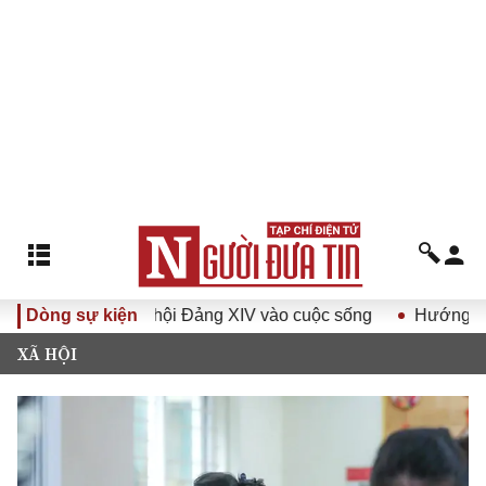
ị quyết Đại hội Đảng XIV vào cuộc sống
Dòng sự kiện
Hướng tới Đại hộ
XÃ HỘI