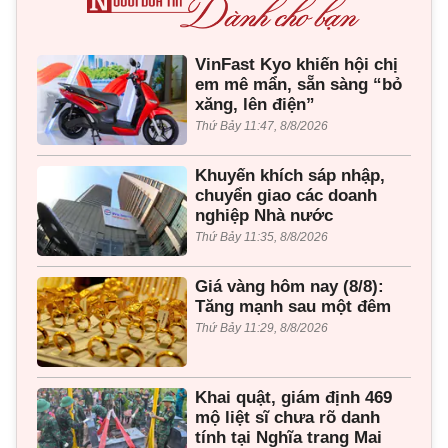
VinFast Kyo khiến hội chị
em mê mẩn, sẵn sàng “bỏ
xăng, lên điện”
Thứ Bảy 11:47, 8/8/2026
Khuyến khích sáp nhập,
chuyển giao các doanh
nghiệp Nhà nước
Thứ Bảy 11:35, 8/8/2026
Giá vàng hôm nay (8/8):
Tăng mạnh sau một đêm
Thứ Bảy 11:29, 8/8/2026
Khai quật, giám định 469
mộ liệt sĩ chưa rõ danh
tính tại Nghĩa trang Mai