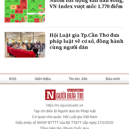
Nhóm bất động sản dẫn sóng,
VN-Index vượt mốc 1.770 điểm
Hội Luật gia Tp.Cần Thơ đưa
pháp luật về cơ sở, đồng hành
cùng người dân
RSS
Giới thiệu
Tin tức 24h
Báo mới
https://m.nguoiduatin.vn
Tạp chí điện tử Người đưa tin Pháp luật
Cơ quan chủ quản: Hội Luật gia Việt Nam
Giấy phép số 80/GP-BTTTT của Bộ TT&TT cấp ngày 27/2/2020
Tổng biên tập: Phạm Quốc Huy