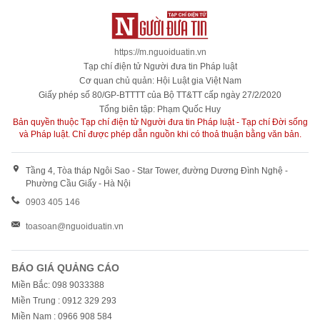
https://m.nguoiduatin.vn
Tạp chí điện tử Người đưa tin Pháp luật
Cơ quan chủ quản: Hội Luật gia Việt Nam
Giấy phép số 80/GP-BTTTT của Bộ TT&TT cấp ngày 27/2/2020
Tổng biên tập: Phạm Quốc Huy
Bản quyền thuộc Tạp chí điện tử Người đưa tin Pháp luật - Tạp chí Đời sống
và Pháp luật. Chỉ được phép dẫn nguồn khi có thoả thuận bằng văn bản.
Tầng 4, Tòa tháp Ngôi Sao - Star Tower, đường Dương Đình Nghệ -
Phường Cầu Giấy - Hà Nội
0903 405 146
toasoan@nguoiduatin.vn
BÁO GIÁ QUẢNG CÁO
Miền Bắc: 098 9033388
Miền Trung : 0912 329 293
Miền Nam : 0966 908 584