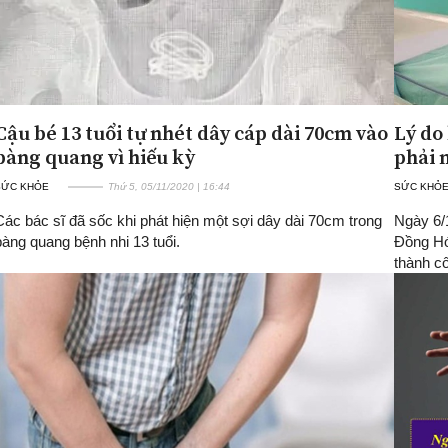
Cậu bé 13 tuổi tự nhét dây cáp dài 70cm vào
Lý do
bàng quang vì hiếu kỳ
phải 
SỨC KHỎE
Thứ 5, 05/11/2020 | 16:44
SỨC KHỎ
Các bác sĩ đã sốc khi phát hiện một sợi dây dài 70cm trong
Ngày 6/
bàng quang bệnh nhi 13 tuổi.
Đồng Hớ
thành c