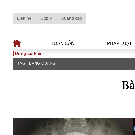
Liên hệ
Góp ý
Quảng cáo
TOÀN CẢNH
PHÁP LUẬT
Dòng sự kiện
TAG - BÀNG QUANG
TOÀN CẢNH
PHÁP LUẬ
Tiêu điểm
Dòng chảy phá
Bà
Chính sách
Góc nhìn luật 
Sự kiện
Hồ sơ điều tr
Đối thoại
Tiếng nói côn
Thế giới
An ninh - Hìn