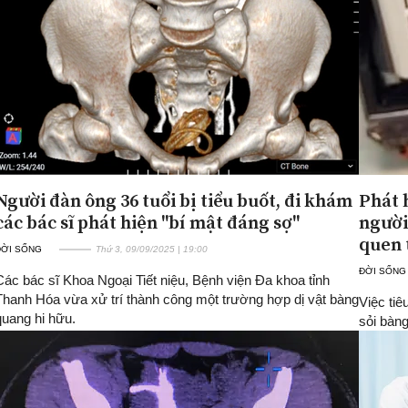
Người đàn ông 36 tuổi bị tiểu buốt, đi khám
Phát 
các bác sĩ phát hiện "bí mật đáng sợ"
người
quen 
ĐỜI SỐNG
Thứ 3, 09/09/2025 | 19:00
ĐỜI SỐNG
Các bác sĩ Khoa Ngoại Tiết niệu, Bệnh viện Đa khoa tỉnh
Thanh Hóa vừa xử trí thành công một trường hợp dị vật bàng
Việc tiê
quang hi hữu.
sỏi bàn