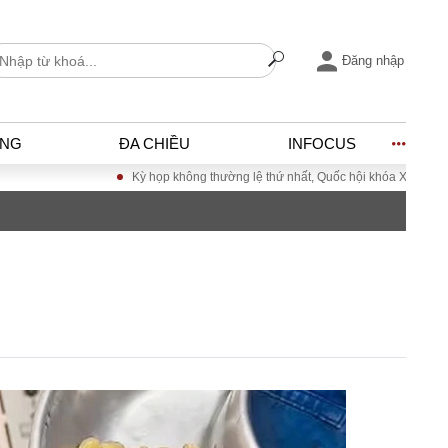
Đăng nhập
ỐNG
ĐA CHIỀU
INFOCUS
Kỳ họp không thường lệ thứ nhất, Quốc hội khóa XVI
Đưa Nghị quyết
I
ĐỜI SỐNG
h
Gia đình
c
Sức khỏe
Cần biết
ờng
Cộng đồng mạng
ng – Đô thị