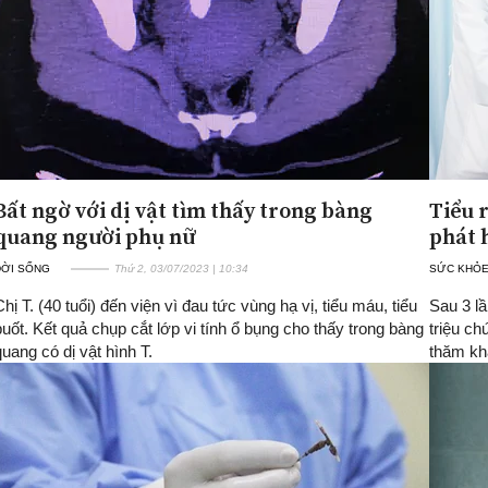
Bất ngờ với dị vật tìm thấy trong bàng
Tiểu 
quang người phụ nữ
phát 
ĐỜI SỐNG
Thứ 2, 03/07/2023 | 10:34
SỨC KHỎ
Chị T. (40 tuổi) đến viện vì đau tức vùng hạ vị, tiểu máu, tiểu
Sau 3 l
buốt. Kết quả chụp cắt lớp vi tính ổ bụng cho thấy trong bàng
triệu ch
quang có dị vật hình T.
thăm khá