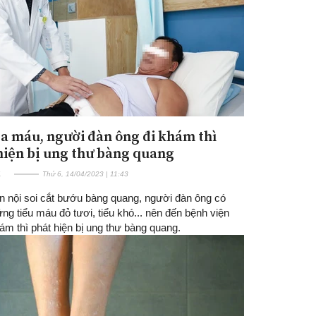
ra máu, người đàn ông đi khám thì
hiện bị ung thư bàng quang
E
Thứ 6, 14/04/2023 | 11:43
ần nội soi cắt bướu bàng quang, người đàn ông có
ứng tiểu máu đỏ tươi, tiểu khó... nên đến bệnh viện
m thì phát hiện bị ung thư bàng quang.