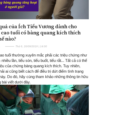
quả của Ích Tiểu Vương dành cho
 cao tuổi có bàng quang kích thích
hế nào?
E
Thứ 6, 20/09/2019 | 14:00
ao tuổi thường xuyên mắc phải các triệu chứng như
nhiều lần, tiểu són, tiểu buốt, tiểu rắt... Tất cả có thể
iệu của chứng bàng quang kích thích. Tuy nhiên,
ải ai cũng biết cách để điều trị dứt điểm tình trạng
 này. Do đó, hãy cùng tham khảo những thông tin hữu
g bài viết dưới đây.