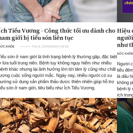
Ích Tiểu Vương - Công thức tối ưu dành cho
Hiệu 
nam giới bị tiểu són liên tục
người
như t
SỨC KHỎE
Thứ 4, 25/09/2019 | 09:00
SỨC KHỎ
Tiểu són ở nam giới là tình trạng bệnh lý thường gặp, đặc biệt
ở lứa tuổi trung niên. Bệnh tuy không nguy hiểm như nhiều
Người c
bệnh khác nhưng lại ảnh hưởng lớn tới tâm lý cũng như chất
tiểu đêm 
lượng cuộc sống người mắc. Ngày nay, nhiều người có xu
là dấu h
hướng sử dụng sản phẩm thảo dược thiên nhiên giúp hỗ trợ
không ph
tiểu són ở nam giới, tiêu biểu như Ích Tiểu Vương.
bệnh lý
ích tron