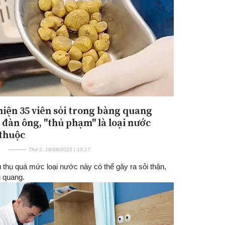
hiện 35 viên sỏi trong bàng quang
Đăng ký tin tức mới
 đàn ông, "thủ phạm" là loại nước
thuộc
Thứ 2, 18/08/2025 | 15:17
u thụ quá mức loại nước này có thể gây ra sỏi thận,
g quang.