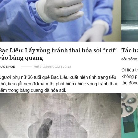
Bạc Liêu: Lấy vòng tránh thai hóa sỏi “rơi”
Tác hạ
vào bàng quang
ĐỜI SỐNG
SỨC KHỎE
Thứ 3, 28/06/2022 | 19:45
Đi tiểu 
không ph
Người phụ nữ 36 tuổi quê Bạc Liêu xuất hiện tình trạng tiểu
tác động
khó, tiểu gắt nên đi khám thì phát hiện chiếc vòng tránh thai
nằm trong bàng quang đã hóa sỏi.