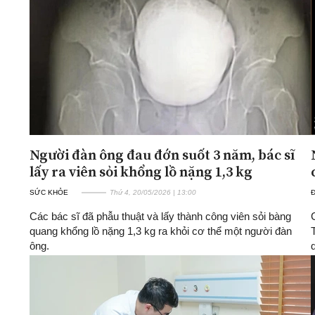
ĐA CHIỀU
INFOCUS
Quan điểm
Xi nhan Trái Phải
Bạn đọc viết
Người đàn ông đau đớn suốt 3 năm, bác sĩ
lấy ra viên sỏi khổng lồ nặng 1,3 kg
SỨC KHỎE
Thứ 4, 20/05/2026 | 13:00
Các bác sĩ đã phẫu thuật và lấy thành công viên sỏi bàng
quang khổng lồ nặng 1,3 kg ra khỏi cơ thể một người đàn
ông.