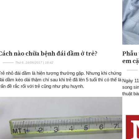
Cách nào chữa bệnh đái dầm ở trẻ?
Phẫu 
em cặ
Thứ 6, 16/06/2017 | 18:42
Trẻ nhỏ đái dầm là hiện tượng thường gặp. Nhưng khi chứng
đái dầm kéo dài thậm chí sau khi trẻ đã lên 5 tuổi thì có thể là
Ngày 11
vấn đề rắc rối với trẻ cũng như phụ huynh.
song si
thuật b