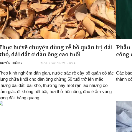
Thực hư về chuyện dùng rễ bồ quân trị đái
Phẫu 
khó, đái dắt ở đàn ông cao tuổi
công 
TRUYỀN THÔNG
Thứ 6, 18/01/2019 | 20:14
Theo kinh nghiệm dân gian, nước sắc rễ cây bồ quân có tác
Các bác
dụng chữa khỏi cho đàn ông chừng 50 tuổi trở lên mắc
thành cô
chứng đái dắt, đái khó, thường hay mót rặn lâu nhưng có
cảm giác đi không hết bãi, hơi thở hôi nồng, đau ê ẩm vùng
bọng đái, bàng quang…