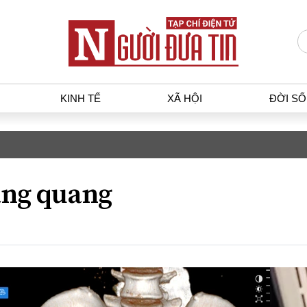
KINH TẾ
XÃ HỘI
ĐỜI S
T
KINH TẾ
XÃ HỘ
p luật
Bất động sản
Dân sin
ng quang
gia
Tài chính - Ngân hàng
Giáo dụ
a
Kinh tế vĩ mô
Văn hoá
g dân
Hồ sơ doanh nghiệp
Môi trư
h sự
Xu hướng thị trường
Giao thô
Tiêu dùng và dư luận
Công nghệ