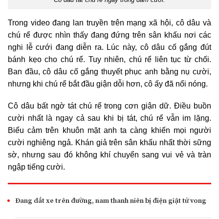
Trong video đang lan truyền trên mạng xã hội, cô dâu và
chú rể được nhìn thấy đang đứng trên sân khấu nơi các
nghi lễ cưới đang diễn ra. Lúc này, cô dâu cố gắng đút
bánh kẹo cho chú rể. Tuy nhiên, chú rể liên tục từ chối.
Ban đầu, cô dâu cố gắng thuyết phục anh bằng nụ cười,
nhưng khi chú rể bắt đầu giận dỗi hơn, cô ấy đã nổi nóng.
Cô dâu bất ngờ tát chú rể trong cơn giận dữ. Điều buồn
cười nhất là ngay cả sau khi bị tát, chú rể vẫn im lặng.
Biểu cảm trên khuôn mặt anh ta càng khiến mọi người
cười nghiêng ngả. Khán giả trên sân khấu nhất thời sững
sờ, nhưng sau đó không khí chuyển sang vui vẻ và tràn
ngập tiếng cười.
Đang dắt xe trên đường, nam thanh niên bị điện giật tử vong