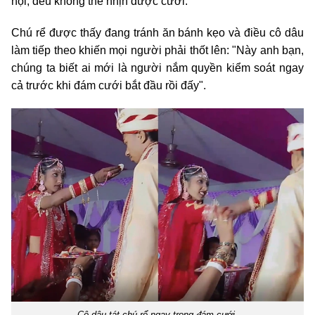
hội, đều không thể nhịn được cười.
Chú rể được thấy đang tránh ăn bánh kẹo và điều cô dâu
làm tiếp theo khiến mọi người phải thốt lên: "Này anh bạn,
chúng ta biết ai mới là người nắm quyền kiểm soát ngay
cả trước khi đám cưới bắt đầu rồi đấy".
Cô dâu tát chú rể ngay trong đám cưới.