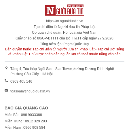
https://m.nguoiduatin.vn
Tạp chí điện tử Người đưa tin Pháp luật
Cơ quan chủ quản: Hội Luật gia Việt Nam
Giấy phép số 80/GP-BTTTT của Bộ TT&TT cấp ngày 27/2/2020
Tổng biên tập: Phạm Quốc Huy
Bản quyền thuộc Tạp chí điện tử Người đưa tin Pháp luật - Tạp chí Đời sống
và Pháp luật. Chỉ được phép dẫn nguồn khi có thoả thuận bằng văn bản.
Tầng 4, Tòa tháp Ngôi Sao - Star Tower, đường Dương Đình Nghệ -
Phường Cầu Giấy - Hà Nội
0903 405 146
toasoan@nguoiduatin.vn
BÁO GIÁ QUẢNG CÁO
Miền Bắc: 098 9033388
Miền Trung : 0912 329 293
Miền Nam : 0966 908 584