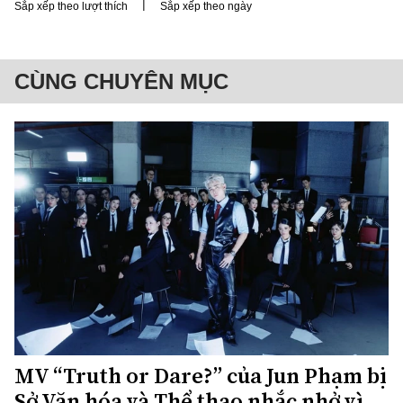
|
Sắp xếp theo lượt thích
Sắp xếp theo ngày
CÙNG CHUYÊN MỤC
MV “Truth or Dare?” của Jun Phạm bị
Sở Văn hóa và Thể thao nhắc nhở vì