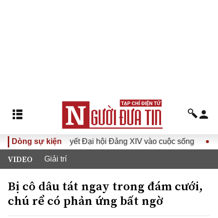
Đưa Nghị quyết Đại hội Đảng XIV vào cuộc sống
Dòng sự kiện
Hướng tớ
VIDEO
Giải trí
Bị cô dâu tát ngay trong đám cưới,
chú rể có phản ứng bất ngờ