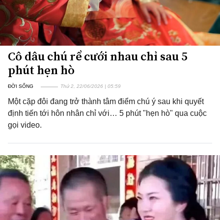
Cô dâu chú rể cưới nhau chỉ sau 5
phút hẹn hò
ĐỜI SỐNG
Thứ 2, 22/06/2026 | 05:59
Một cặp đôi đang trở thành tâm điểm chú ý sau khi quyết
định tiến tới hôn nhân chỉ với… 5 phút "hẹn hò" qua cuộc
gọi video.