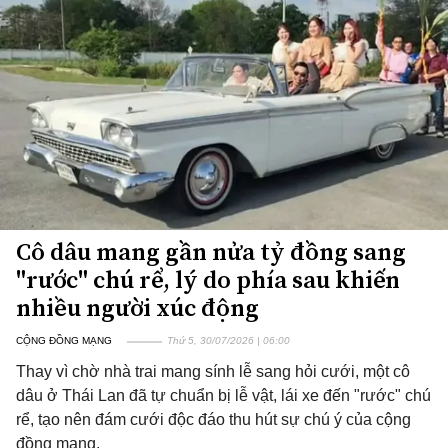
Cô dâu mang gần nửa tỷ đồng sang
"rước" chú rể, lý do phía sau khiến
nhiều người xúc động
CỘNG ĐỒNG MẠNG
Thứ 5, 30/07/2026 | 06:00
Thay vì chờ nhà trai mang sính lễ sang hỏi cưới, một cô
dâu ở Thái Lan đã tự chuẩn bị lễ vật, lái xe đến "rước" chú
rể, tạo nên đám cưới độc đáo thu hút sự chú ý của cộng
đồng mạng.