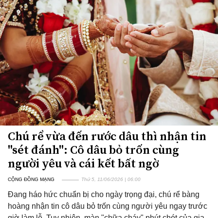
Chú rể vừa đến rước dâu thì nhận tin
"sét đánh": Cô dâu bỏ trốn cùng
người yêu và cái kết bất ngờ
CỘNG ĐỒNG MẠNG
Thứ 5, 11/06/2026 | 06:00
Đang háo hức chuẩn bị cho ngày trọng đại, chú rể bàng
hoàng nhận tin cô dâu bỏ trốn cùng người yêu ngay trước
giờ làm lễ. Tuy nhiên, màn "chữa cháy" phút chót của gia