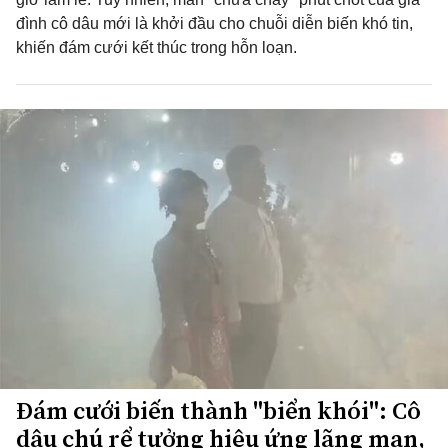
đình cô dâu mới là khởi đầu cho chuỗi diễn biến khó tin,
khiến đám cưới kết thúc trong hỗn loạn.
Đám cưới biến thành "biển khói": Cô
dâu chú rể tưởng hiệu ứng lãng mạn,