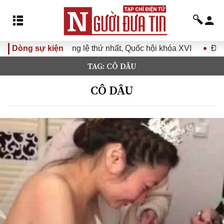
 thứ nhất, Quốc hội khóa XVI
Dòng sự kiện
Đưa Nghị quyết Đại hội Đản
TAG: CÔ DÂU
CÔ DÂU