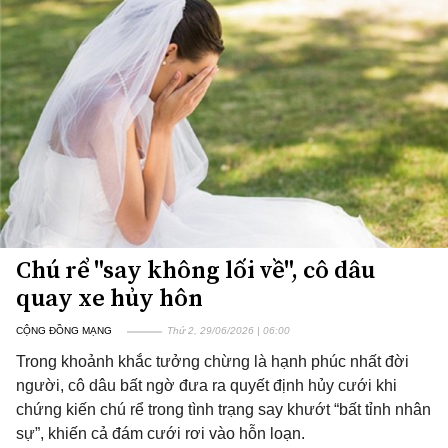
Chú rể "say không lối về", cô dâu
quay xe hủy hôn
CỘNG ĐỒNG MẠNG
Thứ 2, 29/06/2026 | 06:00
Trong khoảnh khắc tưởng chừng là hạnh phúc nhất đời
người, cô dâu bất ngờ đưa ra quyết định hủy cưới khi
chứng kiến chú rể trong tình trạng say khướt “bất tỉnh nhân
sự”, khiến cả đám cưới rơi vào hỗn loạn.