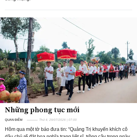
Những phong tục mới
QUAN ĐIỂM
Thứ 4, 29/07/2026 | 07:00
Hôm qua một tờ báo đưa tin: “Quảng Trị khuyến khích cô
dâu chú rể đặt hoa nghĩa trang liệt sĩ, trồng cây trong ngày