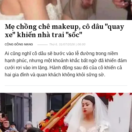
Mẹ chồng chê makeup, cô dâu "quay
xe" khiến nhà trai "sốc"
CỘNG ĐỒNG MẠNG
Thứ 6, 31/07/2026 | 06:00
Ai cũng nghĩ cô dâu sẽ bước vào lễ đường trong niềm
hạnh phúc, nhưng một khoảnh khắc bất ngờ đã khiến đám
cưới rơi vào im lặng. Hành động sau đó của cô khiến cả
hai gia đình và quan khách không khỏi sững sờ.