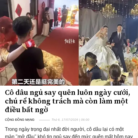
Cô dâu ngủ say quên luôn ngày cưới,
chú rể không trách mà còn làm một
điều bất ngờ
CỘNG ĐỒNG MẠNG
Thứ 6, 17/07/2026 | 06:00
Trong ngày trọng đại nhất đời người, cô dâu lại có một
màn "mở đầu" khó tin ngủ say đến mức quên mất hôm nay