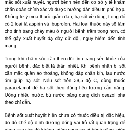
mắc sốt xuất huyết, người bệnh nên đến cơ sở y tế khám
chẩn đoán chính xác và được hướng dẫn điều trị phù hợp.
Không tự ý mua thuốc giảm đau, hạ sốt về dùng, trong đó
có 2 loại là aspirin và ibuprofen. Hai loại thuốc này sẽ làm
cho tình trạng chảy máu ở người bệnh trầm trọng hơn, có
thể gây xuất huyết dạ dày dữ dội, nguy hiểm đến tính
mạng.
Trong khi chăm sóc cần theo dõi tình trạng sức khỏe của
người bệnh, đặc biệt là thân nhiệt. Khi bệnh nhân bị sốt
cần mặc quần áo thoáng, không đắp chăn kín, lau nước
ấm giúp hạ sốt. Nếu sốt trên 38,5 độ C, dùng thuốc
paracetamol để hạ sốt theo đúng liều lượng cân nặng.
Uống nhiều nước, bù nước bằng dung dịch osezol pha
theo chỉ dẫn.
Bệnh sốt xuất huyết hiện chưa có thuốc điều trị đặc hiệu,
do đó chế độ dinh dưỡng đóng vai trò rất quan trọng để
nâng cao sức đề kháng, giảm nguy cơ bị bệnh nặng, giúp