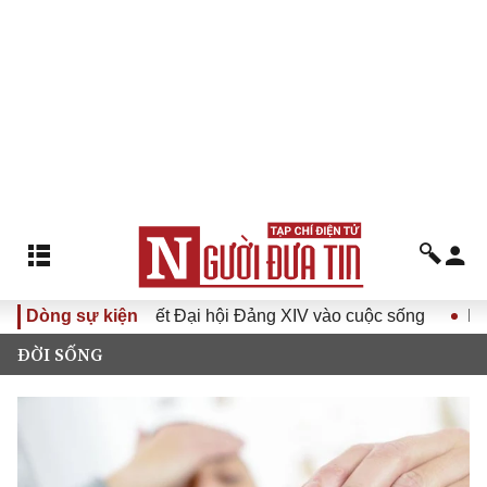
 Nghị quyết Đại hội Đảng XIV vào cuộc sống
Dòng sự kiện
Hướng tới Đ
ĐỜI SỐNG