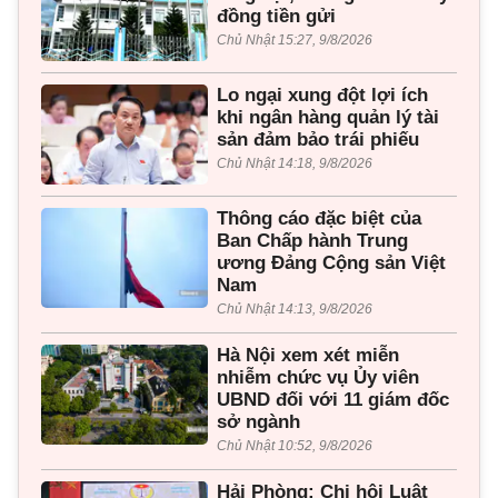
đồng tiền gửi
Chủ Nhật 15:27, 9/8/2026
Lo ngại xung đột lợi ích
khi ngân hàng quản lý tài
sản đảm bảo trái phiếu
Chủ Nhật 14:18, 9/8/2026
Thông cáo đặc biệt của
Ban Chấp hành Trung
ương Đảng Cộng sản Việt
Nam
Chủ Nhật 14:13, 9/8/2026
Hà Nội xem xét miễn
nhiễm chức vụ Ủy viên
UBND đối với 11 giám đốc
sở ngành
Chủ Nhật 10:52, 9/8/2026
Hải Phòng: Chi hội Luật