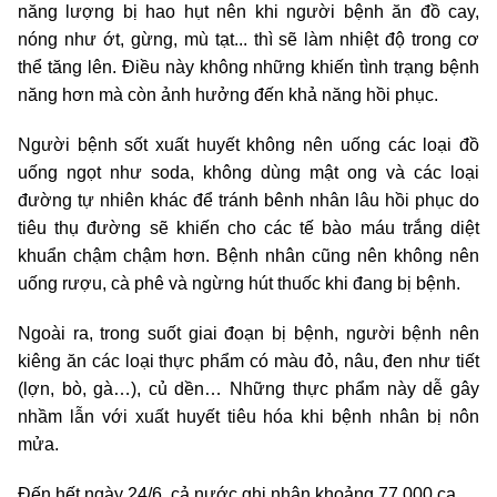
năng lượng bị hao hụt nên khi người bệnh ăn đồ cay,
nóng như ớt, gừng, mù tạt... thì sẽ làm nhiệt độ trong cơ
thể tăng lên. Điều này không những khiến tình trạng bệnh
năng hơn mà còn ảnh hưởng đến khả năng hồi phục.
Người bệnh sốt xuất huyết không nên uống các loại đồ
uống ngọt như soda, không dùng mật ong và các loại
đường tự nhiên khác để tránh bênh nhân lâu hồi phục do
tiêu thụ đường sẽ khiến cho các tế bào máu trắng diệt
khuẩn chậm chậm hơn. Bệnh nhân cũng nên không nên
uống rượu, cà phê và ngừng hút thuốc khi đang bị bệnh.
Ngoài ra, trong suốt giai đoạn bị bệnh, người bệnh nên
kiêng ăn các loại thực phẩm có màu đỏ, nâu, đen như tiết
(lợn, bò, gà…), củ dền… Những thực phẩm này dễ gây
nhầm lẫn với xuất huyết tiêu hóa khi bệnh nhân bị nôn
mửa.
Đến hết ngày 24/6, cả nước ghi nhận khoảng 77.000 ca