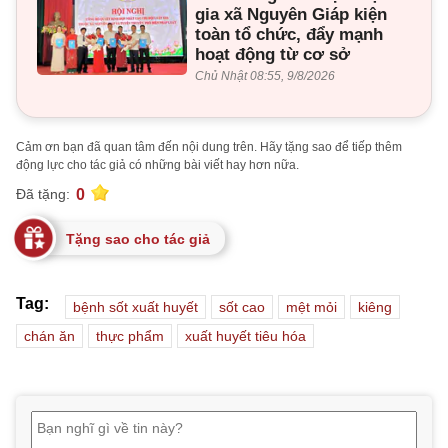
gia xã Nguyên Giáp kiện
toàn tổ chức, đẩy mạnh
hoạt động từ cơ sở
Chủ Nhật 08:55, 9/8/2026
Cảm ơn bạn đã quan tâm đến nội dung trên. Hãy tặng sao để tiếp thêm
động lực cho tác giả có những bài viết hay hơn nữa.
0
Đã tặng:
Tặng sao cho tác giả
Tag:
bệnh sốt xuất huyết
sốt cao
mệt mỏi
kiêng
chán ăn
thực phẩm
xuất huyết tiêu hóa