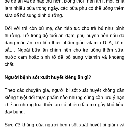
để dễ ăn và dễ hấp thụ hơn. Đồng thời, nên ăn ít một, chia
làm nhiều bữa trong ngày, các bữa phụ có thể uống thêm
sữa để bổ sung dinh dưỡng.
Đối với trẻ còn bú mẹ, cần tiếp tục cho trẻ bú như bình
thường. Trẻ trong độ tuổi ăn dặm, phụ huynh nên nấu đa
dạng món ăn, ưu tiên thực phẩm giàu vitamin D, A, kẽm,
sắt… Ngoài bữa ăn chính nên cho trẻ uống thêm sữa,
nước cam hoặc sinh tố để bổ sung vitamin và khoáng
chất.
Người bệnh sốt xuất huyết kiêng ăn gì?
Theo các chuyên gia, người bị sốt xuất huyết không cần
kiêng tuyệt đối thực phẩm nào nhưng cũng cần lưu ý hạn
chế ăn những loại thức ăn có nhiều dầu mỡ gây khó tiêu,
đầy bụng.
Sức đề kháng của người bệnh sốt xuất huyết bị giảm và