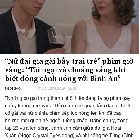
“Nữ đại gia gài bẫy trai trẻ” phim giờ
vàng: “Tôi ngại và choáng váng khi
biết đóng cảnh nóng với Bình An”
NGÔI SAO
Thứ 6, 15/03/2019 | 18:45
"Những cô gái trong thành phố' hiện đang là bộ phim gây
chú ý khung giờ vàng. Bên cạnh sự quan tâm dành cho 4
cô gái vai nữ chính, phim tiếp tục nóng lên khi đề cập
những mối quan hệ ngoài luồng khác. Đáng chú ý, trong
tập 23 vừa lên sóng, cảnh tình cảm giữa đại gia Hoài
Xuân (Ngọc Crystal Eyes đóng) và phi công trẻ Tùng (Bình