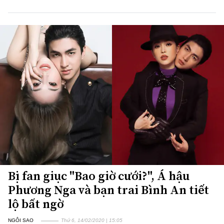
Bị fan giục "Bao giờ cưới?", Á hậu
Phương Nga và bạn trai Bình An tiết
lộ bất ngờ
NGÔI SAO
Thứ 6, 14/02/2020 | 15:05