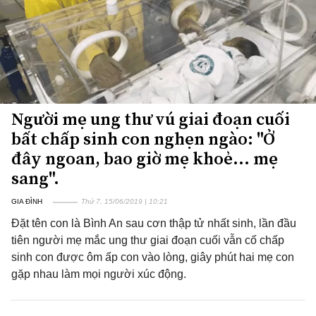
Người mẹ ung thư vú giai đoạn cuối
bất chấp sinh con nghẹn ngào: "Ở
đây ngoan, bao giờ mẹ khoẻ... mẹ
sang".
GIA ĐÌNH
Thứ 7, 15/06/2019 | 10:21
Đặt tên con là Bình An sau cơn thập tử nhất sinh, lần đầu
tiên người mẹ mắc ung thư giai đoạn cuối vẫn cố chấp
sinh con được ôm ấp con vào lòng, giây phút hai mẹ con
gặp nhau làm mọi người xúc động.