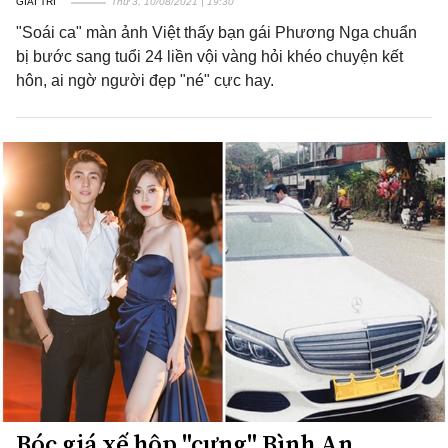
GIẢI TRÍ
Thứ 3, 10/08/2021 | 19:30
"Soái ca" màn ảnh Việt thấy bạn gái Phương Nga chuẩn
bị bước sang tuổi 24 liền vội vàng hỏi khéo chuyện kết
hôn, ai ngờ người đẹp "né" cực hay.
Bóc giá xế hộp "cưng" Bình An