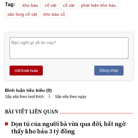
Tag:
kho báu
cổ vật
cổ vật
phát hiện kho báu
săn lùng cổ vật
kho báu cổ
Gửi bình luận
Đăng nhập
Bình luận tiêu biểu (
0
)
|
Sắp xếp theo lượt thích
Sắp xếp theo ngày
BÀI VIẾT LIÊN QUAN
Dọn tủ của người bà vừa qua đời, bất ngờ
thấy kho báu 3 tỷ đồng