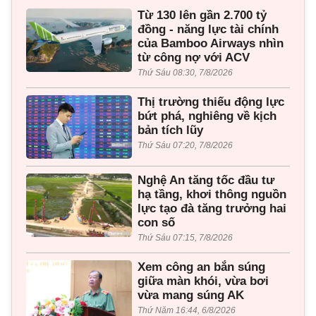
Từ 130 lên gần 2.700 tỷ
đồng - năng lực tài chính
của Bamboo Airways nhìn
từ công nợ với ACV
Thứ Sáu 08:30, 7/8/2026
Thị trường thiếu động lực
bứt phá, nghiêng về kịch
bản tích lũy
Thứ Sáu 07:20, 7/8/2026
Nghệ An tăng tốc đầu tư
hạ tầng, khơi thông nguồn
lực tạo đà tăng trưởng hai
con số
Thứ Sáu 07:15, 7/8/2026
Xem công an bắn súng
giữa màn khói, vừa bơi
vừa mang súng AK
Thứ Năm 16:44, 6/8/2026