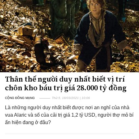
Thân thế người duy nhất biết vị trí
chôn kho báu trị giá 28.000 tỷ đồng
CỘNG ĐỒNG MẠNG
Thứ 5, 18/03/2021 | 10:06
Là những người duy nhất biết được nơi an nghỉ của nhà
vua Alaric và số của cải trị giá 1,2 tỷ USD, người thợ mỏ bí
ẩn hiện đang ở đâu?