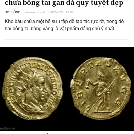
chứa bông tai gắn đá quý tuyệt đẹp
ĐỜI SỐNG
Thứ 6, 03/03/2023 | 13:09
Kho báu chứa một bộ sưu tập đồ tạo tác rực rỡ, trong đó
hai bông tai bằng vàng là vật phẩm đáng chú ý nhất.