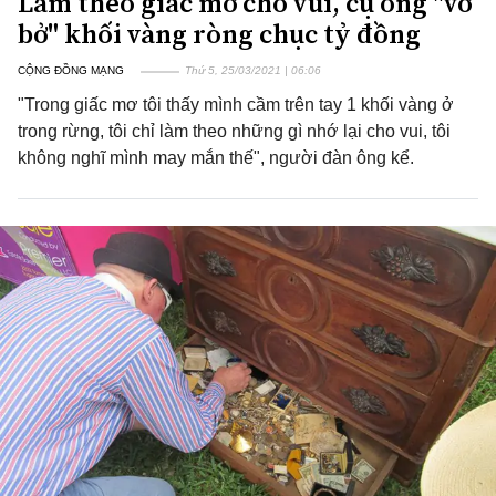
Làm theo giấc mơ cho vui, cụ ông "vớ
bở" khối vàng ròng chục tỷ đồng
CỘNG ĐỒNG MẠNG
Thứ 5, 25/03/2021 | 06:06
"Trong giấc mơ tôi thấy mình cầm trên tay 1 khối vàng ở
trong rừng, tôi chỉ làm theo những gì nhớ lại cho vui, tôi
không nghĩ mình may mắn thế", người đàn ông kể.