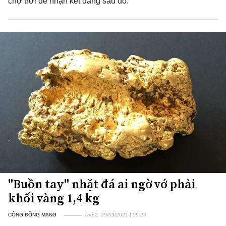
chợ trời để nhận kết đắng sau đó.
"Buồn tay" nhặt đá ai ngờ vớ phải
khối vàng 1,4 kg
CỘNG ĐỒNG MẠNG
Thứ 2, 29/03/2021 | 09:29