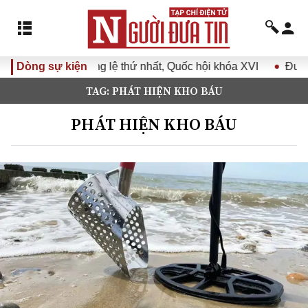
thứ nhất, Quốc hội khóa XVI
Dòng sự kiện
Đưa Nghị quyết Đại hội Đảng
TAG: PHÁT HIỆN KHO BÁU
PHÁT HIỆN KHO BÁU