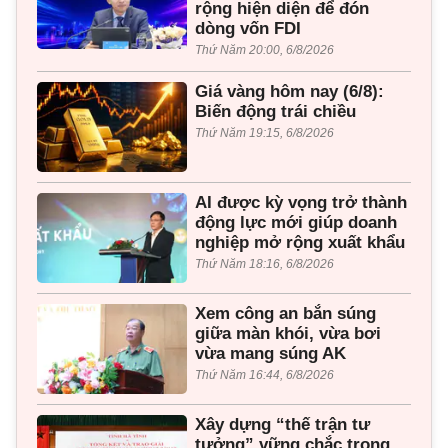
rộng hiện diện để đón
dòng vốn FDI
Thứ Năm 20:00, 6/8/2026
Giá vàng hôm nay (6/8):
Biến động trái chiều
Thứ Năm 19:15, 6/8/2026
AI được kỳ vọng trở thành
động lực mới giúp doanh
nghiệp mở rộng xuất khẩu
Thứ Năm 18:16, 6/8/2026
Xem công an bắn súng
giữa màn khói, vừa bơi
vừa mang súng AK
Thứ Năm 16:44, 6/8/2026
Xây dựng “thế trận tư
tưởng” vững chắc trong