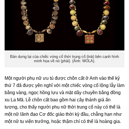
Bản dựng lại của chiếc vòng cổ thời trung cổ (trái) bên cạnh hình
minh họa về nó (phải). (Ảnh: MOLA).
Một người phụ nữ ưu tú được chôn cất ở Anh vào thế kỷ
thứ 7 đã được yên nghỉ với một chiếc vòng cổ lộng lẫy làm
bằng vàng, ngọc hồng lựu và mặt dây chuyền bằng đồng
xu La Mã. Lễ chôn cất bao gồm hai cây thánh giá ấn
tượng, cho thấy người phụ nữ thời trung cổ này có thể là
một nữ lãnh đạo Cơ đốc giáo thời kỳ đầu, chẳng hạn như
một nữ tu viện trưởng, hoặc thậm chí có thể là hoàng gia.