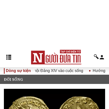
 quyết Đại hội Đảng XIV vào cuộc sống
Dòng sự kiện
Hướng tới Đại hội
ĐỜI SỐNG