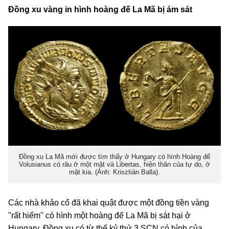
Đồng xu vàng in hình hoàng đế La Mã bị ám sát
Đồng xu La Mã mới được tìm thấy ở Hungary có hình Hoàng đế
Volusianus có râu ở một mặt và Libertas, hiện thân của tự do, ở
mặt kia. (Ảnh: Krisztián Balla).
Các nhà khảo cổ đã khai quật được một đồng tiền vàng
"rất hiếm" có hình một hoàng đế La Mã bị sát hại ở
Hungary. Đồng xu có từ thế kỷ thứ 3 SCN có hình của