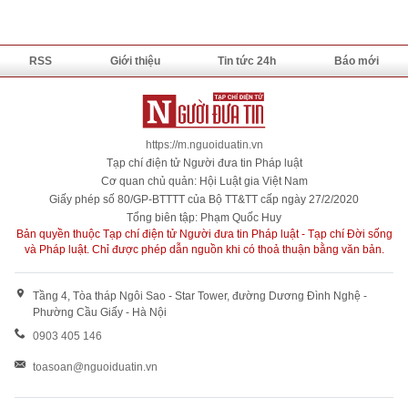
RSS
Giới thiệu
Tin tức 24h
Báo mới
https://m.nguoiduatin.vn
Tạp chí điện tử Người đưa tin Pháp luật
Cơ quan chủ quản: Hội Luật gia Việt Nam
Giấy phép số 80/GP-BTTTT của Bộ TT&TT cấp ngày 27/2/2020
Tổng biên tập: Phạm Quốc Huy
Bản quyền thuộc Tạp chí điện tử Người đưa tin Pháp luật - Tạp chí Đời sống
và Pháp luật. Chỉ được phép dẫn nguồn khi có thoả thuận bằng văn bản.
Tầng 4, Tòa tháp Ngôi Sao - Star Tower, đường Dương Đình Nghệ -
Phường Cầu Giấy - Hà Nội
0903 405 146
toasoan@nguoiduatin.vn