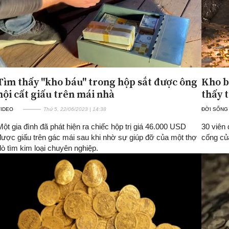
Tìm thấy "kho báu" trong hộp sắt được ông
Kho b
nội cất giấu trên mái nhà
thấy 
VIDEO
Thứ 5, 22/06/2023 | 14:38
ĐỜI SỐNG
Một gia đình đã phát hiện ra chiếc hộp trị giá 46.000 USD
30 viên 
được giấu trên gác mái sau khi nhờ sự giúp đỡ của một thợ
cống củ
dò tìm kim loại chuyên nghiệp.