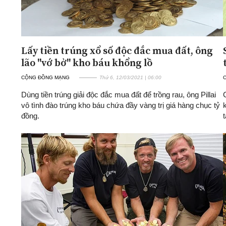
Lấy tiền trúng xổ số độc đắc mua đất, ông
lão "vớ bở" kho báu khổng lồ
CỘNG ĐỒNG MẠNG
Thứ 6, 12/03/2021 | 06:00
Dùng tiền trúng giải độc đắc mua đất để trồng rau, ông Pillai
vô tình đào trúng kho báu chứa đầy vàng trị giá hàng chục tỷ
đồng.
t