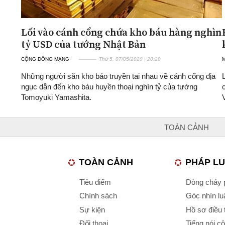
Lối vào cánh cổng chứa kho báu hàng nghìn
tỷ USD của tướng Nhật Bản
CỘNG ĐỒNG MẠNG
Thứ 5, 07/05/2020 | 20:28
Những người săn kho báo truyền tai nhau về cánh cổng địa
ngục dẫn đến kho báu huyền thoại nghìn tỷ của tướng
Tomoyuki Yamashita.
TOÀN CẢNH
TOÀN CẢNH
PHÁP L
Tiêu điểm
Dòng chảy p
Chính sách
Góc nhìn luậ
Sự kiện
Hồ sơ điều 
Đối thoại
Tiếng nói c