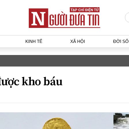
KINH TẾ
XÃ HỘI
ĐỜI S
T
KINH TẾ
XÃ HỘ
p luật
Bất động sản
Dân sin
ược kho báu
gia
Tài chính - Ngân hàng
Giáo dụ
a
Kinh tế vĩ mô
Văn hoá
g dân
Hồ sơ doanh nghiệp
Môi trư
h sự
Xu hướng thị trường
Giao thô
Tiêu dùng và dư luận
Công nghệ