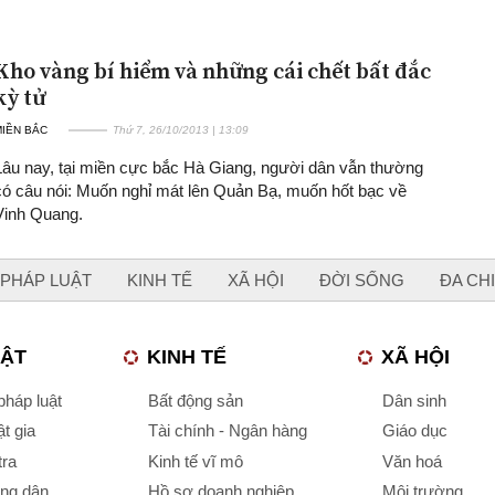
Kho vàng bí hiểm và những cái chết bất đắc
kỳ tử
MIỀN BẮC
Thứ 7, 26/10/2013 | 13:09
Lâu nay, tại miền cực bắc Hà Giang, người dân vẫn thường
có câu nói: Muốn nghỉ mát lên Quản Bạ, muốn hốt bạc về
Vinh Quang.
PHÁP LUẬT
KINH TẾ
XÃ HỘI
ĐỜI SỐNG
ĐA CH
UẬT
KINH TẾ
XÃ HỘI
háp luật
Bất động sản
Dân sinh
t gia
Tài chính - Ngân hàng
Giáo dục
tra
Kinh tế vĩ mô
Văn hoá
ông dân
Hồ sơ doanh nghiệp
Môi trường