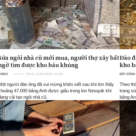
Sửa ngôi nhà cũ mới mua, người thợ xây bất
Đào đ
ngờ tìm được kho báu khủng
kho b
VIDEO
Thứ 5, 11/01/2024 | 13:00
ĐỜI SỐNG
Một người đàn ông đã vui mừng khôn xiết sau khi tìm thấy
Theo th
khoảng 47.000 bảng Anh được giấu trong lon Nesquik khi
trang sứ
đang cải tạo ngôi nhà cũ.
bảng An