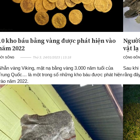
10 kho báu bằng vàng được phát hiện vào
Người
năm 2022
vật l
ĐỜI SỐNG
Thứ 3, 24/01/2023 | 13:18
CỘNG ĐỒ
Nhẫn vàng Viking, mặt nạ bằng vàng 3.000 năm tuổi của
Sau khi
Trung Quốc… là một trong số những kho báu được phát hiện
rằng đây
vào năm 2022.