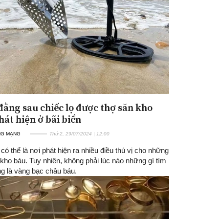
 đằng sau chiếc lọ được thợ săn kho
Đăng ký tin tức mới
hát hiện ở bãi biển
NG MẠNG
Thứ 2, 29/07/2024 | 12:00
 có thể là nơi phát hiện ra nhiều điều thú vị cho những
kho báu. Tuy nhiên, không phải lúc nào những gì tìm
ng là vàng bạc châu báu.