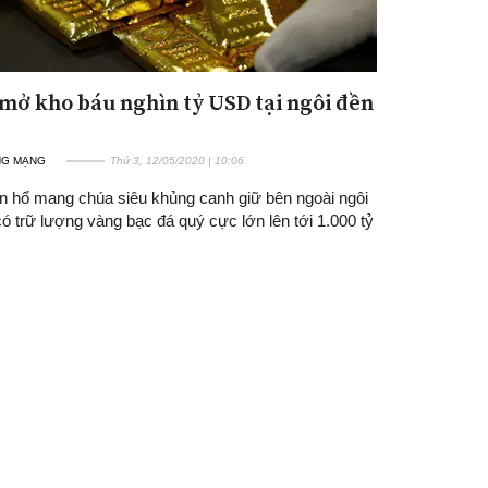
 mở kho báu nghìn tỷ USD tại ngôi đền
NG MẠNG
Thứ 3, 12/05/2020 | 10:06
ắn hổ mang chúa siêu khủng canh giữ bên ngoài ngôi
ó trữ lượng vàng bạc đá quý cực lớn lên tới 1.000 tỷ