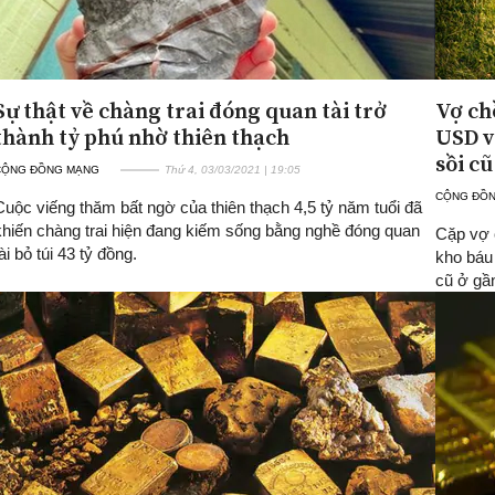
Sự thật về chàng trai đóng quan tài trở
Vợ ch
thành tỷ phú nhờ thiên thạch
USD v
sồi cũ
CỘNG ĐỒNG MẠNG
Thứ 4, 03/03/2021 | 19:05
CỘNG ĐỒ
Cuộc viếng thăm bất ngờ của thiên thạch 4,5 tỷ năm tuổi đã
khiến chàng trai hiện đang kiếm sống bằng nghề đóng quan
Cặp vợ 
ài bỏ túi 43 tỷ đồng.
kho báu
cũ ở gầ