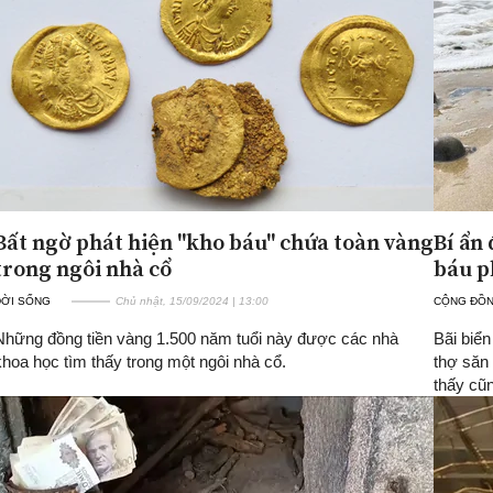
Bất ngờ phát hiện "kho báu" chứa toàn vàng
Bí ẩn
trong ngôi nhà cổ
báu p
ĐỜI SỐNG
Chủ nhật, 15/09/2024 | 13:00
CỘNG ĐỒ
Những đồng tiền vàng 1.500 năm tuổi này được các nhà
Bãi biển
khoa học tìm thấy trong một ngôi nhà cổ.
thợ săn 
thấy cũ