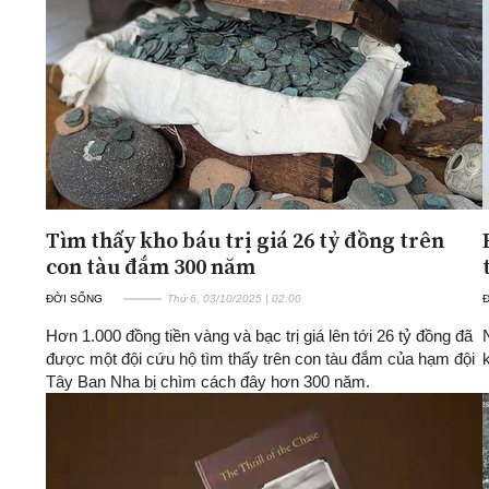
ĐA CHIỀU
INFOCUS
Quan điểm
Xi nhan Trái Phải
Bạn đọc viết
Tìm thấy kho báu trị giá 26 tỷ đồng trên
con tàu đắm 300 năm
ĐỜI SỐNG
Thứ 6, 03/10/2025 | 02:00
Hơn 1.000 đồng tiền vàng và bạc trị giá lên tới 26 tỷ đồng đã
được một đội cứu hộ tìm thấy trên con tàu đắm của hạm đội
Tây Ban Nha bị chìm cách đây hơn 300 năm.