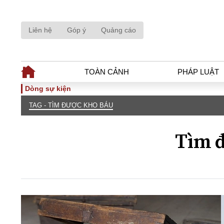
Liên hệ
Góp ý
Quảng cáo
TOÀN CẢNH
PHÁP LUẬT
Dòng sự kiện
TAG - TÌM ĐƯỢC KHO BÁU
TOÀN CẢNH
PHÁP LUẬ
Tiêu điểm
Dòng chảy phá
Tìm đ
Chính sách
Góc nhìn luật 
Sự kiện
Hồ sơ điều tr
Đối thoại
Tiếng nói côn
Thế giới
An ninh - Hìn