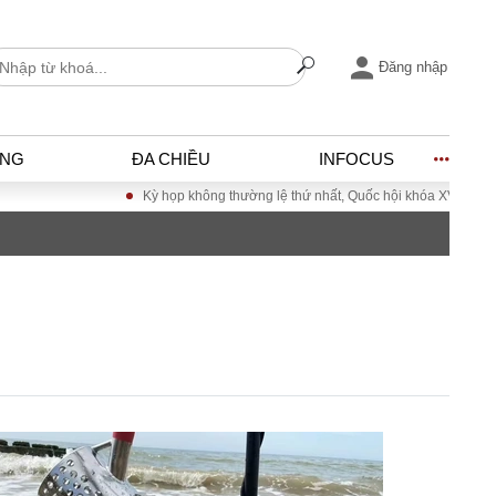
Đăng nhập
ỐNG
ĐA CHIỀU
INFOCUS
Kỳ họp không thường lệ thứ nhất, Quốc hội khóa XVI
Đưa Nghị quy
I
ĐỜI SỐNG
h
Gia đình
c
Sức khỏe
Cần biết
ờng
Cộng đồng mạng
ng – Đô thị