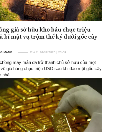
ồng già sở hữu kho báu chục triệu
à bí mật vụ trộm thế kỷ dưới gốc cây
NG MẠNG
Thứ 2, 20/07/2020 | 20:09
chồng may mắn đã trở thành chủ sở hữu của một
 vô giá hàng chục triệu USD sau khi đào một gốc cây
n nhà.