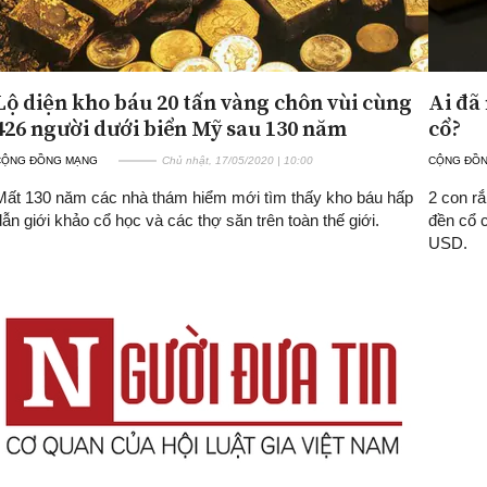
Lộ diện kho báu 20 tấn vàng chôn vùi cùng
Ai đã
426 người dưới biển Mỹ sau 130 năm
cổ?
CỘNG ĐỒNG MẠNG
Chủ nhật, 17/05/2020 | 10:00
CỘNG ĐỒ
Mất 130 năm các nhà thám hiểm mới tìm thấy kho báu hấp
2 con r
dẫn giới khảo cổ học và các thợ săn trên toàn thế giới.
đền cổ c
USD.