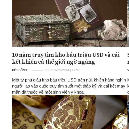
10 năm truy tìm kho báu triệu USD và cái
kết khiến cả thế giới ngỡ ngàng
ĐỜI SỐNG
Thứ 7, 06/07/2024 | 19:30
Một tỷ phú giấu kho báu triệu USD trên núi, khiến hàng nghìn
người lao vào cuộc truy tìm suốt một thập kỷ và cái kết may
mắn đã thuộc về một sinh viên y khoa.