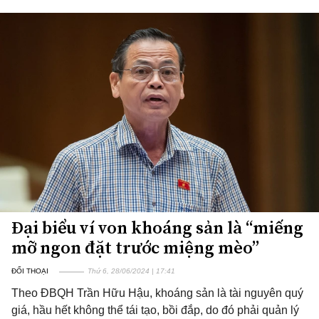
Đại biểu ví von khoáng sản là “miếng
mỡ ngon đặt trước miệng mèo”
ĐỐI THOẠI
Thứ 6, 28/06/2024 | 17:41
Theo ĐBQH Trần Hữu Hậu, khoáng sản là tài nguyên quý
giá, hầu hết không thể tái tạo, bồi đắp, do đó phải quản lý