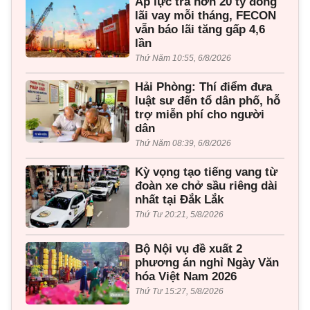
Áp lực trả hơn 20 tỷ đồng
lãi vay mỗi tháng, FECON
vẫn báo lãi tăng gấp 4,6
lần
Thứ Năm 10:55, 6/8/2026
Hải Phòng: Thí điểm đưa
luật sư đến tổ dân phố, hỗ
trợ miễn phí cho người
dân
Thứ Năm 08:39, 6/8/2026
Kỳ vọng tạo tiếng vang từ
đoàn xe chở sầu riêng dài
nhất tại Đắk Lắk
Thứ Tư 20:21, 5/8/2026
Bộ Nội vụ đề xuất 2
phương án nghỉ Ngày Văn
hóa Việt Nam 2026
Thứ Tư 15:27, 5/8/2026