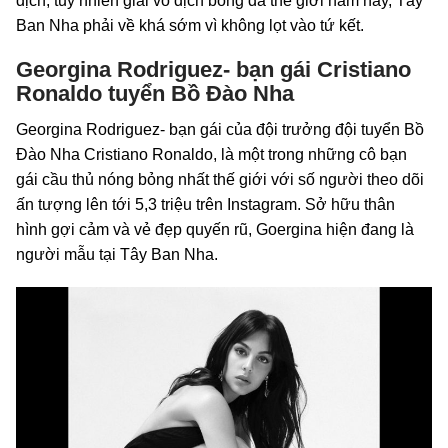
địch, tuy nhiên giải vô địch bóng đá thế giới năm nay, Tây
Ban Nha phải về khá sớm vì không lọt vào tứ kết.
Georgina Rodriguez- bạn gái Cristiano
Ronaldo tuyển Bồ Đào Nha
Georgina Rodriguez- bạn gái của đội trưởng đội tuyển Bồ
Đào Nha Cristiano Ronaldo, là một trong những cô bạn
gái cầu thủ nóng bỏng nhất thế giới với số người theo dõi
ấn tượng lên tới 5,3 triệu trên Instagram. Sở hữu thân
hình gợi cảm và vẻ đẹp quyến rũ, Goergina hiện đang là
người mẫu tại Tây Ban Nha.